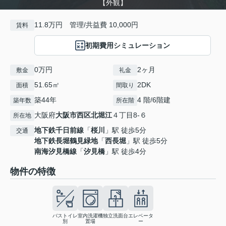
【外観】
11.8万円 管理/共益費 10,000円
賃料
初期費用シミュレーション
0万円
2ヶ月
敷金
礼金
51.65㎡
2DK
面積
間取り
築44年
4 階/6階建
築年数
所在階
大阪府
大阪市西区
北堀江
４丁目8-６
所在地
地下鉄千日前線
「
桜川
」駅 徒歩5分
交通
地下鉄長堀鶴見緑地
「
西長堀
」駅 徒歩5分
南海汐見橋線
「
汐見橋
」駅 徒歩4分
物件の特徴
バストイレ
室内洗濯機
独立洗面台
エレベータ
別
置場
ー