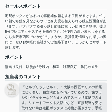
セールスポイント
宅配ボックスがあるので再配達依頼をする手間が省けます。忙し
い朝でも鏡を見ながらサッと身支度を整えられる独立洗面台があ
ります。バタバタする引っ越し前後に嬉しい照明つき物件。徒歩
5分で駅にアクセスできる物件です。利便性の高い暮らしをする
なら大阪市西区でいかがでしょうか。賃貸住宅情報をお探しの際
には、ぜひお気軽に当社までご連絡下さい。しっかりとサポート
致します。
ポイント
陽当り良好
駅徒歩5分以内
和室
眺望良好
防犯カメラ
担当者のコメント
「ヒルブリッジヒルⅠ」：大阪市西区エリアの新居
にピッタリ。独立洗面台を備えているので、歯ブラ
シやドライヤーなどもまとめてスッキリ収納できま
す。リモートワークや入浴中など、直接配達を受け
取れない時は宅配ボックスに荷物が届きます。手軽