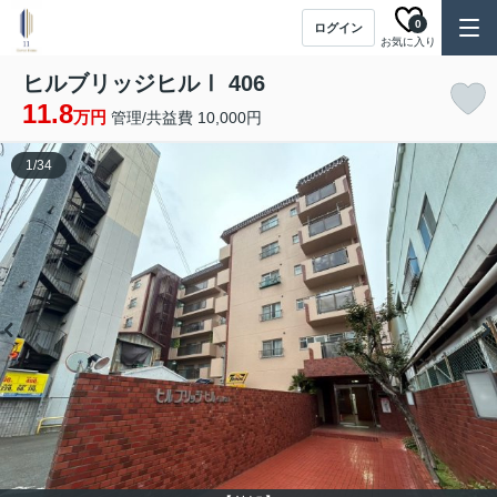
0
ログイン
お気に入り
ヒルブリッジヒルⅠ 406
11.8
万円
管理/共益費 10,000円
1
/
34