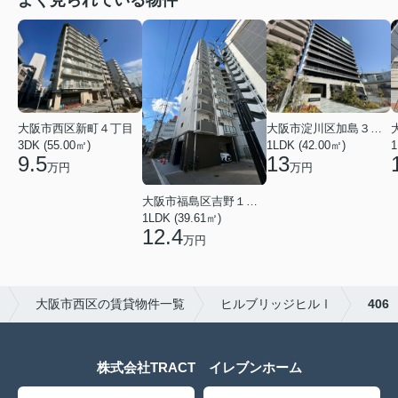
大阪市西区新町４丁目
大阪市淀川区加島３丁目
3DK (55.00㎡)
1LDK (42.00㎡)
1
9.5
13
万円
万円
大阪市福島区吉野１丁目
1LDK (39.61㎡)
12.4
万円
大阪市西区の賃貸物件一覧
ヒルブリッジヒルⅠ
406
株式会社TRACT イレブンホーム