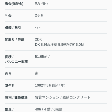
0万円(-)
敷金(保証金)
2ヶ月
礼金
- / -
償却 / 敷引
2DK
間取り / 詳細
DK 8.9帖
/
洋室 5.9帖
/
和室 6.0帖
51.65㎡ / -
面積 /
バルコニー面積
南
向き
1982年3月(築44年)
築年月
賃貸マンション / 鉄筋コンクリート
種別 / 建物構造
406 / 4 階 / 6階建
部屋 /