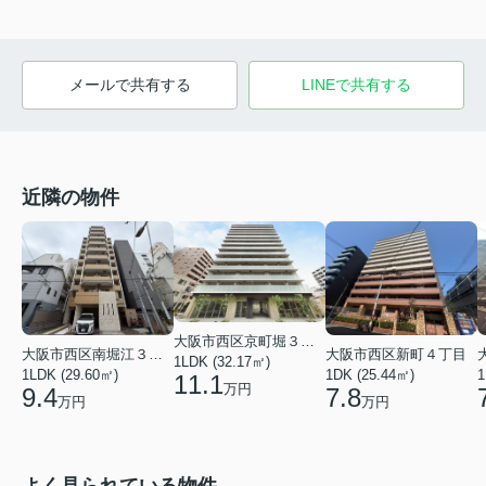
メールで共有する
LINEで共有する
近隣の物件
大阪市西区京町堀３丁目
大阪市西区南堀江３丁目
大阪市西区新町４丁目
1LDK (32.17㎡)
1LDK (29.60㎡)
1DK (25.44㎡)
1
11.1
万円
9.4
7.8
万円
万円
よく見られている物件