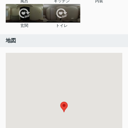
風呂
キッチン
内装
玄関
トイレ
地図