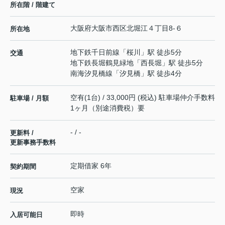
所在階 / 階建て
大阪府
大阪市西区
北堀江
４丁目8-６
所在地
地下鉄千日前線
「
桜川
」駅 徒歩5分
交通
地下鉄長堀鶴見緑地
「
西長堀
」駅 徒歩5分
南海汐見橋線
「
汐見橋
」駅 徒歩4分
空有(1台) / 33,000円 (税込) 駐車場仲介手数料
駐車場 / 月額
1ヶ月（別途消費税）要
- / -
更新料 /
更新事務手数料
定期借家 6年
契約期間
空家
現況
即時
入居可能日