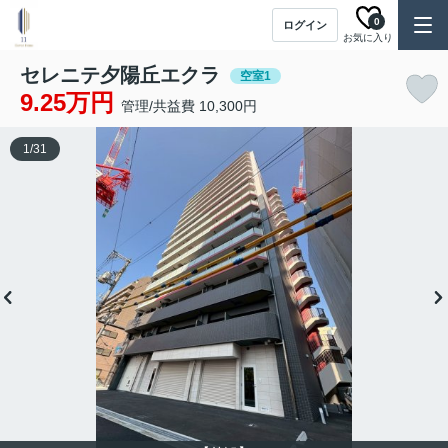
0
ログイン
お気に入り
セレニテ夕陽丘エクラ
空室1
9.25万円
管理/共益費 10,300円
1
/
31