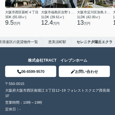
大阪市西区新町４丁目
大阪市福島区吉野１丁目
大阪市淀川区加島３丁目
3DK (55.00㎡)
1LDK (39.61㎡)
1LDK (42.00㎡)
1
9.5
12.4
13
万円
万円
万円
市浪速区の賃貸物件一覧
恵美須町駅
セレニテ夕陽丘エクラ
株式会社TRACT イレブンホーム
06-6599-9570
お問い合わせ
〒550-0015
大阪府大阪市西区南堀江３丁目12−19 フォレストスクエア西長堀
1F
営業時間：
10時～19時
定休日：
-