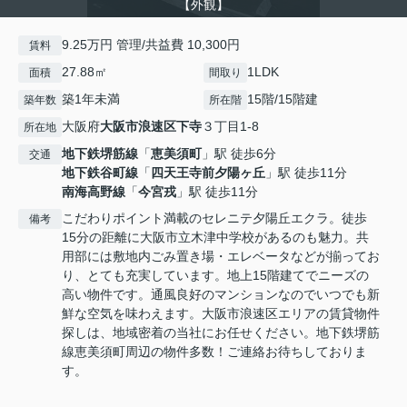
【外観】
9.25万円 管理/共益費 10,300円
賃料
27.88㎡
1LDK
面積
間取り
築1年未満
15階/15階建
築年数
所在階
大阪府
大阪市浪速区
下寺
３丁目1-8
所在地
地下鉄堺筋線
「
恵美須町
」駅 徒歩6分
交通
地下鉄谷町線
「
四天王寺前夕陽ヶ丘
」駅 徒歩11分
南海高野線
「
今宮戎
」駅 徒歩11分
こだわりポイント満載のセレニテ夕陽丘エクラ。徒歩
備考
15分の距離に大阪市立木津中学校があるのも魅力。共
用部には敷地内ごみ置き場・エレベータなどが揃ってお
り、とても充実しています。地上15階建てでニーズの
高い物件です。通風良好のマンションなのでいつでも新
鮮な空気を味わえます。大阪市浪速区エリアの賃貸物件
探しは、地域密着の当社にお任せください。地下鉄堺筋
線恵美須町周辺の物件多数！ご連絡お待ちしておりま
す。