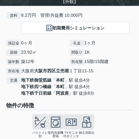
【外観】
8.2万円 管理/共益費 10,000円
賃料
初期費用シミュレーション
0ヶ月
1ヶ月
保証金
礼金
23.92㎡
1K
面積
間取り
築12年
15階/15階建
築年数
所在階
大阪府
大阪市西区
立売堀
１丁目11-15
所在地
地下鉄御堂筋線
「
本町
」駅 徒歩4分
交通
地下鉄四つ橋線
「
本町
」駅 徒歩4分
地下鉄千日前線
「
阿波座
」駅 徒歩8分
物件の特徴
バストイレ
室内洗濯機
TVモニタ
独立洗面台
別
置場
付きインタ