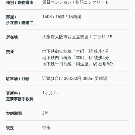
賃貸マンション / 鉄筋コンクリート
種別 / 建物構造
1508 / 15階 / 15階建
部屋 /
所在階 / 階建て
大阪府
大阪市西区
立売堀
１丁目11-15
所在地
地下鉄御堂筋線
「
本町
」駅 徒歩4分
交通
地下鉄四つ橋線
「
本町
」駅 徒歩4分
地下鉄千日前線
「
阿波座
」駅 徒歩8分
近隣(1台) / 30,000円 300m 要確認
駐車場 / 月額
1ヶ月 / -
更新料 /
更新事務手数料
2年
契約期間
空家
現況