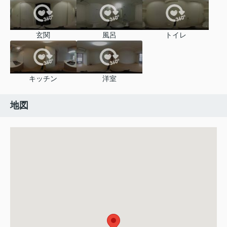
玄関
風呂
トイレ
キッチン
洋室
地図