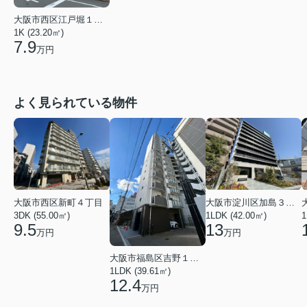
大阪市西区江戸堀１丁目
1K (23.20㎡)
7.9
万円
よく見られている物件
大阪市西区新町４丁目
大阪市淀川区加島３丁目
3DK (55.00㎡)
1LDK (42.00㎡)
1
9.5
13
万円
万円
大阪市福島区吉野１丁目
1LDK (39.61㎡)
12.4
万円