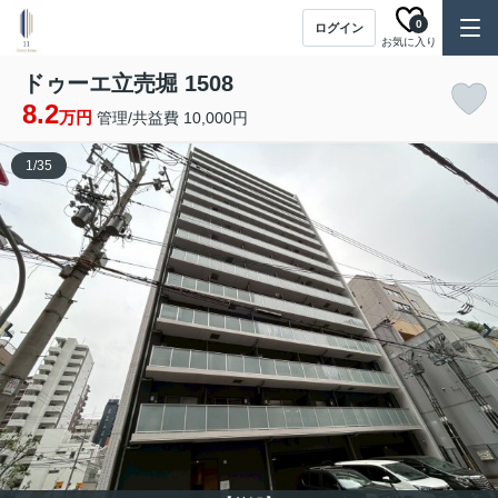
0
ログイン
お気に入り
ドゥーエ立売堀 1508
8.2
万円
管理/共益費 10,000円
1
/
35