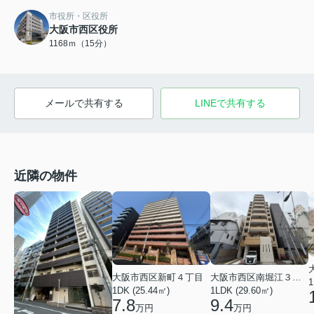
市役所・区役所
大阪市西区役所
1168ｍ（15分）
メールで共有する
LINEで共有する
近隣の物件
大阪市西区新町４丁目
大阪市西区南堀江３丁目
1
1DK (25.44㎡)
1LDK (29.60㎡)
7.8
9.4
万円
万円