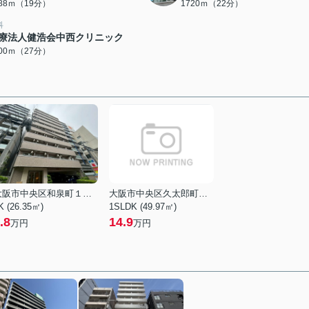
488ｍ（19分）
1720ｍ（22分）
科
療法人健浩会中西クリニック
100ｍ（27分）
大阪市中央区和泉町１丁目
大阪市中央区久太郎町２丁目
K (26.35㎡)
1SLDK (49.97㎡)
.8
14.9
万円
万円