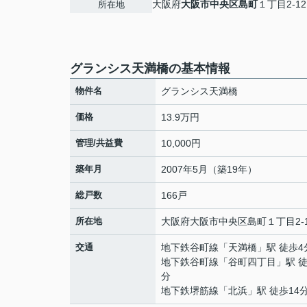
大阪府
大阪市中央区
島町
１丁目2-12
所在地
グランシス天満橋の基本情報
物件名
グランシス天満橋
価格
13.9万円
管理/共益費
10,000円
築年月
2007年5月（築19年）
総戸数
166戸
所在地
大阪府
大阪市中央区
島町
１丁目2-
交通
地下鉄谷町線
「
天満橋
」駅 徒歩4
地下鉄谷町線
「
谷町四丁目
」駅 徒
分
地下鉄堺筋線
「
北浜
」駅 徒歩14