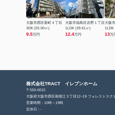
大阪市西区新町４丁目
大阪市福島区吉野１丁目
大阪
3DK (55.00㎡)
1LDK (39.61㎡)
1LDK 
9.5
12.4
13
万円
万円
万
株式会社TRACT イレブンホーム
〒550-0015
大阪府大阪市西区南堀江３丁目12−19 フォレストスクエ
営業時間：
10時～19時
定休日：
-