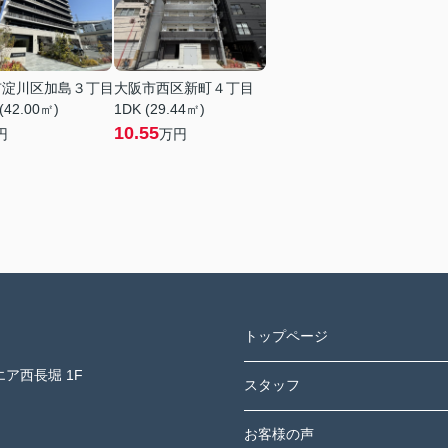
市淀川区加島３丁目
大阪市西区新町４丁目
(42.00㎡)
1DK (29.44㎡)
10.55
円
万円
トップページ
ア西長堀 1F
スタッフ
お客様の声