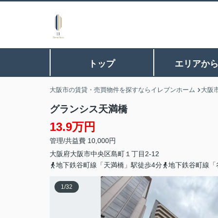
トップ
エリアか
大阪市の賃貸・売買物件を探すならイレブンホーム
大阪
グランシス天満橋
13.9万円
管理/共益費 10,000円
大阪府
大阪市中央区
島町
１丁目2-12
地下鉄谷町線「天満橋」駅徒歩4分
地下鉄谷町線「
1
/
32