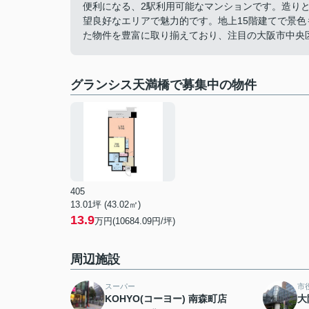
便利になる、2駅利用可能なマンションです。造り
望良好なエリアで魅力的です。地上15階建てで景
た物件を豊富に取り揃えており、注目の大阪市中央
グランシス天満橋で募集中の物件
405
13.01坪 (43.02㎡)
13.9
万円(10684.09円/坪)
周辺施設
スーパー
市
KOHYO(コーヨー) 南森町店
大