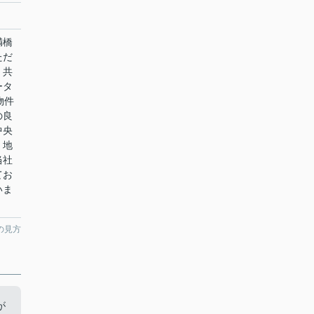
満橋
ただ
。共
ータ
物件
の良
中央
、地
当社
てお
いま
の見方
が