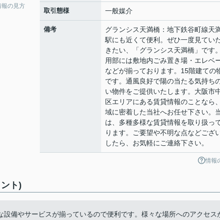
情報の見方
取引態様
一般媒介
備考
グランシス天満橋：地下鉄谷町線天
駅にも近くて便利。ぜひ一度見てい
きたい、「グランシス天満橋」です
用部には敷地内ごみ置き場・エレベ
などが揃っております。15階建ての
です。通風良好で陽の当たる気持ち
い物件をご提供いたします。大阪市
区エリアにある賃貸情報のことなら
域に密着した当社へお任せ下さい。
は、多種多様な賃貸情報を取り扱っ
ります。ご要望や不明な点などござ
したら、お気軽にご連絡下さい。
情報
ント)
な設備やサービスが揃っているので便利です。様々な場所へのアクセス