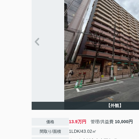
【外観】
13.9万円
管理/共益費
10,000円
価格
1LDK/43.02㎡
間取り/面積