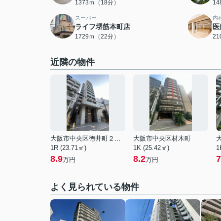
1373ｍ（18分）
1
スーパー
内
ライフ堺筋本町店
医
1729ｍ（22分）
2
近隣の物件
大阪市中央区徳井町２丁目
大阪市中央区材木町
1R (23.71㎡)
1K (25.42㎡)
1
8.9
8.2
7
万円
万円
よく見られている物件