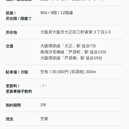
904 / 9階 / 12階建
部屋 /
所在階 / 階建て
大阪府
大阪市大正区
三軒家東
３丁目1-5
所在地
大阪環状線
「
大正
」駅 徒歩7分
交通
南海汐見橋線
「
芦原町
」駅 徒歩13分
大阪環状線
「
芦原橋
」駅 徒歩19分
空有 / 30,000円 (非課税) 300m
駐車場 / 月額
- / -
更新料 /
更新事務手数料
2年
契約期間
空家
現況