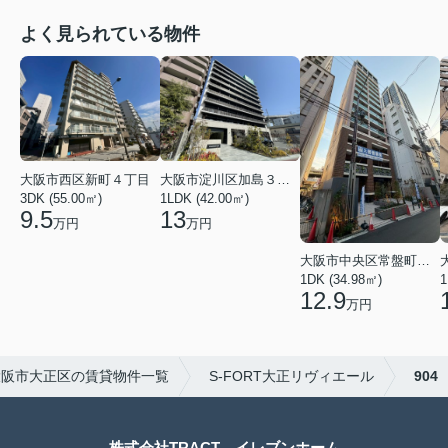
よく見られている物件
大阪市西区新町４丁目
大阪市淀川区加島３丁目
3DK (55.00㎡)
1LDK (42.00㎡)
9.5
13
万円
万円
大阪市中央区常盤町１丁目
1DK (34.98㎡)
1
12.9
万円
大阪市大正区の賃貸物件一覧
S-FORT大正リヴィエール
904
株式会社TRACT イレブンホーム