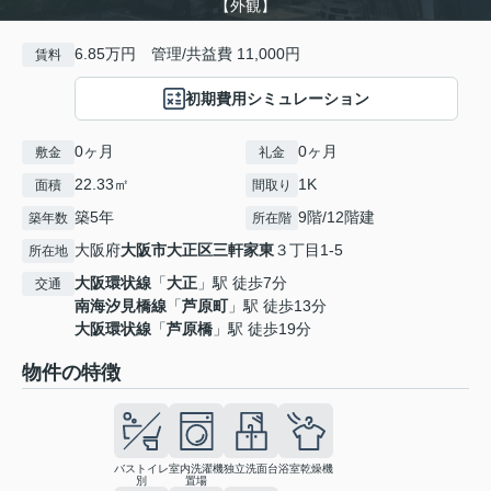
【外観】
6.85万円 管理/共益費 11,000円
賃料
初期費用シミュレーション
0ヶ月
0ヶ月
敷金
礼金
22.33㎡
1K
面積
間取り
築5年
9階/12階建
築年数
所在階
大阪府
大阪市大正区
三軒家東
３丁目1-5
所在地
大阪環状線
「
大正
」駅 徒歩7分
交通
南海汐見橋線
「
芦原町
」駅 徒歩13分
大阪環状線
「
芦原橋
」駅 徒歩19分
物件の特徴
バストイレ
室内洗濯機
独立洗面台
浴室乾燥機
別
置場