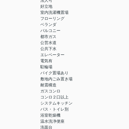
法人可
好立地
室内洗濯機置場
フローリング
ベランダ
バルコニー
都市ガス
公営水道
公共下水
エレベーター
電気有
駐輪場
バイク置場あり
敷地内ごみ置き場
耐震構造
ガスコンロ
コンロ２口以上
システムキッチン
バス・トイレ別
浴室乾燥機
温水洗浄便座
洗面台