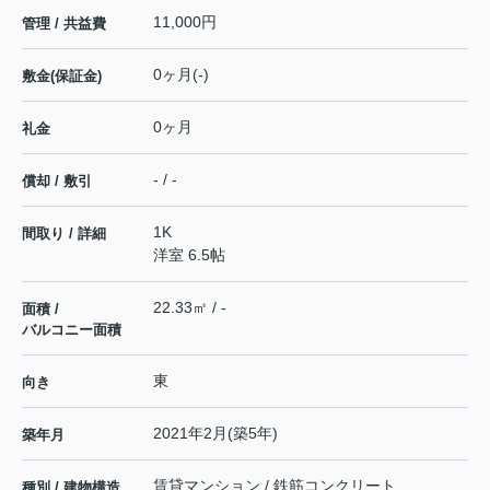
11,000円
管理 / 共益費
0ヶ月(-)
敷金(保証金)
0ヶ月
礼金
- / -
償却 / 敷引
1K
間取り / 詳細
洋室 6.5帖
22.33㎡ / -
面積 /
バルコニー面積
東
向き
2021年2月(築5年)
築年月
賃貸マンション / 鉄筋コンクリート
種別 / 建物構造