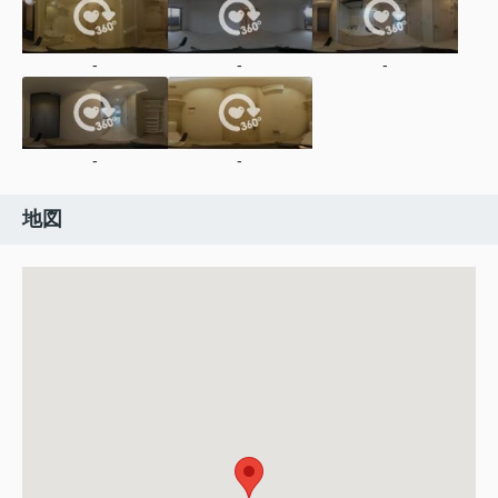
-
-
-
-
-
地図