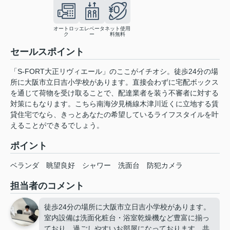
オートロッ
エレベータ
ネット使用
ク
ー
料無料
セールスポイント
「S-FORT大正リヴィエール」のここがイチオシ。徒歩24分の場
所に大阪市立日吉小学校があります。直接会わずに宅配ボックス
を通じて荷物を受け取ることで、配達業者を装う不審者に対する
対策にもなります。こちら南海汐見橋線木津川近くに立地する賃
貸住宅でなら、きっとあなたの希望しているライフスタイルを叶
えることができるでしょう。
ポイント
ベランダ
眺望良好
シャワー
洗面台
防犯カメラ
担当者のコメント
徒歩24分の場所に大阪市立日吉小学校があります。
室内設備は洗面化粧台・浴室乾燥機など豊富に揃っ
ており、過ごしやすいお部屋になっております。共