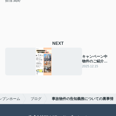
担当:高野
NEXT
キャンペーン中
物件のご紹介☆
彡
2025.12.15
レブンホーム
ブログ
事故物件の告知義務についての裏事情