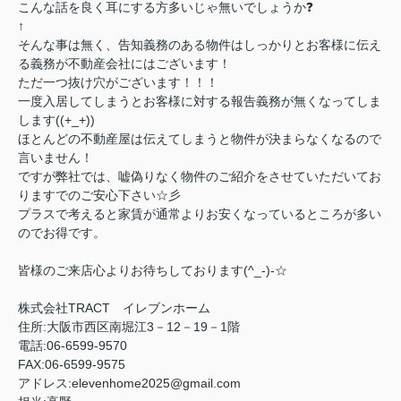
こんな話を良く耳にする方多いじゃ無いでしょうか❓
↑
そんな事は無く、告知義務のある物件はしっかりとお客様に伝え
る義務が不動産会社にはございます！
ただ一つ抜け穴がございます！！！
一度入居してしまうとお客様に対する報告義務が無くなってしま
します((+_+))
ほとんどの不動産屋は伝えてしまうと物件が決まらなくなるので
言いません！
ですが弊社では、嘘偽りなく物件のご紹介をさせていただいてお
りますでのご安心下さい☆彡
プラスで考えると家賃が通常よりお安くなっているところが多い
のでお得です。
皆様のご来店心よりお待ちしております(^_-)-☆
株式会社TRACT イレブンホーム
住所:大阪市西区南堀江3－12－19－1階
電話:06-6599-9570
FAX:06-6599-9575
アドレス:elevenhome2025@gmail.com