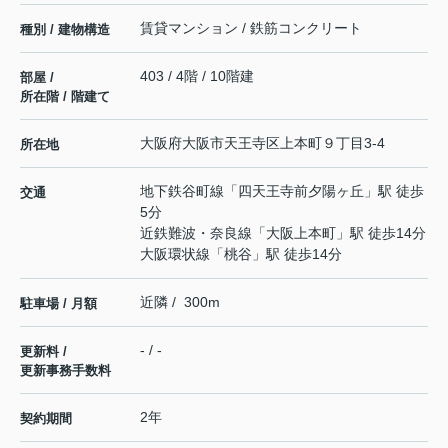
賃貸マンション / 鉄筋コンクリート
種別 / 建物構造
403 / 4階 / 10階建
部屋 /
所在階 / 階建て
大阪府
大阪市天王寺区
上本町
９丁目3-4
所在地
地下鉄谷町線
「
四天王寺前夕陽ヶ丘
」駅 徒歩
交通
5分
近鉄難波・奈良線
「
大阪上本町
」駅 徒歩14分
大阪環状線
「
桃谷
」駅 徒歩14分
近隣 / 300m
駐車場 / 月額
- / -
更新料 /
更新事務手数料
2年
契約期間