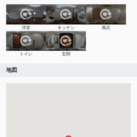
洋室
キッチン
風呂
トイレ
玄関
地図