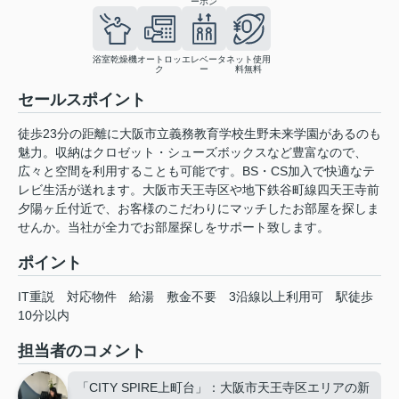
ーホン
浴室乾燥機
オートロッ
エレベータ
ネット使用
ク
ー
料無料
セールスポイント
徒歩23分の距離に大阪市立義務教育学校生野未来学園があるのも
魅力。収納はクロゼット・シューズボックスなど豊富なので、
広々と空間を利用することも可能です。BS・CS加入で快適なテ
レビ生活が送れます。大阪市天王寺区や地下鉄谷町線四天王寺前
夕陽ヶ丘付近で、お客様のこだわりにマッチしたお部屋を探しま
せんか。当社が全力でお部屋探しをサポート致します。
ポイント
IT重説
対応物件
給湯
敷金不要
3沿線以上利用可
駅徒歩
10分以内
担当者のコメント
「CITY SPIRE上町台」：大阪市天王寺区エリアの新