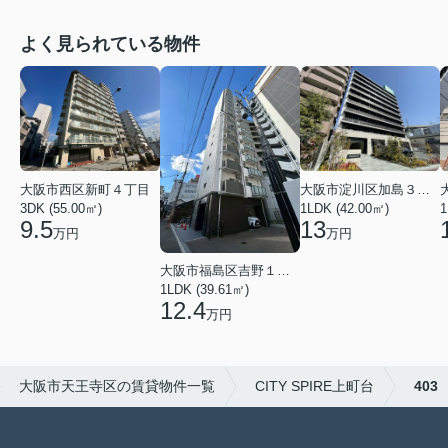
よく見られている物件
大阪市西区新町４丁目
大阪市淀川区加島３丁目
3DK (55.00㎡)
1LDK (42.00㎡)
1
9.5
13
万円
万円
大阪市福島区吉野１丁目
1LDK (39.61㎡)
12.4
万円
大阪市天王寺区の賃貸物件一覧
CITY SPIRE上町台
403