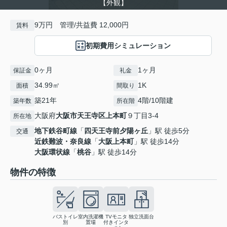
【外観】
9万円 管理/共益費 12,000円
賃料
初期費用シミュレーション
0ヶ月
1ヶ月
保証金
礼金
34.99㎡
1K
面積
間取り
築21年
4階/10階建
築年数
所在階
大阪府
大阪市天王寺区
上本町
９丁目3-4
所在地
地下鉄谷町線
「
四天王寺前夕陽ヶ丘
」駅 徒歩5分
交通
近鉄難波・奈良線
「
大阪上本町
」駅 徒歩14分
大阪環状線
「
桃谷
」駅 徒歩14分
物件の特徴
バストイレ
室内洗濯機
TVモニタ
独立洗面台
別
置場
付きインタ