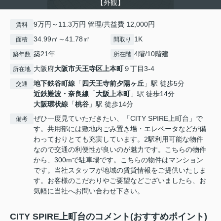
【外観】
9万円～11.3万円 管理/共益費 12,000円
賃料
34.99㎡～41.78㎡
1K
面積
間取り
築21年
4階/10階建
築年数
所在階
大阪府
大阪市天王寺区
上本町
９丁目3-4
所在地
地下鉄谷町線
「
四天王寺前夕陽ヶ丘
」駅 徒歩5分
交通
近鉄難波・奈良線
「
大阪上本町
」駅 徒歩14分
大阪環状線
「
桃谷
」駅 徒歩14分
ぜひ一度見ていただきたい、「CITY SPIRE上町台」で
備考
す。共用部には敷地内ごみ置き場・エレベータなどが備
わっておりとても充実しています。2駅利用可能な物件
なので交通の利便性が良いのが魅力です。こちらの物件
から、300mで駐車場です。こちらの物件はマンション
です。当社スタッフが地域の賃貸情報をご提供いたしま
す。お客様のこだわりやご要望などございましたら、お
気軽に当社へお問い合わせ下さい。
CITY SPIRE上町台のコメント(おすすめポイント)