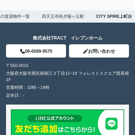
区の賃貸物件一覧
四天王寺前夕陽ヶ丘駅
CITY SPIRE上町台
株式会社TRACT イレブンホーム
06-6599-9570
お問い合わせ
〒550-0015
大阪府大阪市西区南堀江３丁目12−19 フォレストスクエア西長堀
1F
営業時間：
10時～19時
定休日：
-