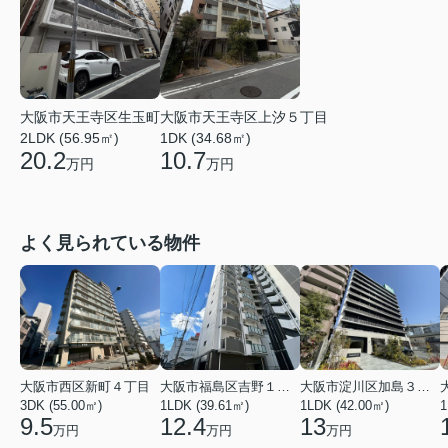
大阪市天王寺区生玉町
大阪市天王寺区上汐５丁目
2LDK (56.95㎡)
1DK (34.68㎡)
20.2
10.7
万円
万円
よく見られている物件
大阪市西区新町４丁目
大阪市福島区吉野１丁目
大阪市淀川区加島３丁目
3DK (55.00㎡)
1LDK (39.61㎡)
1LDK (42.00㎡)
1
9.5
12.4
13
万円
万円
万円