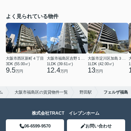
よく見られている物件
大阪市西区新町４丁目
大阪市福島区吉野１丁目
大阪市淀川区加島３丁目
3DK (55.00㎡)
1LDK (39.61㎡)
1LDK (42.00㎡)
1
9.5
12.4
13
万円
万円
万円
ム
大阪市福島区の賃貸物件一覧
野田駅
フェルザ福島
株式会社TRACT イレブンホーム
06-6599-9570
お問い合わせ