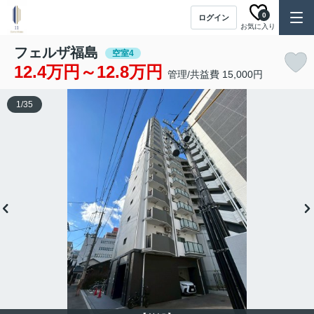
0
ログイン
お気に入り
フェルザ福島
空室4
12.4万円～12.8万円
管理/共益費 15,000円
1
/
35