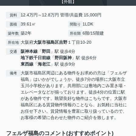
【外観】
12.4万円～12.8万円 管理/共益費 15,000円
賃料
39.61㎡
1LDK
面積
間取り
築2年
6階/15階建
築年数
所在階
大阪府
大阪市福島区
吉野
１丁目10-20
所在地
阪神本線
「
野田
」駅 徒歩4分
交通
地下鉄千日前線
「
野田阪神
」駅 徒歩6分
東西線
「
海老江
」駅 徒歩9分
大阪市福島区周辺にある物件をお求めの方は「フェルザ
備考
福島」はいかがでしょうか。徒歩7分の場所に大阪市立
玉川小学校があります。共用部には敷地内ごみ置き場・
エレベータなどが揃っております。徒歩4分の位置に駅
がある物件です。眺望良好な物件はこちらです。大阪市
福島区にある賃貸物件情報のことなら、お気軽に当社に
お任せ下さい。賃貸情報を豊富に取り扱っているので、
お客様の希望に合わせた物件のご紹介を致します。
フェルザ福島のコメント(おすすめポイント)