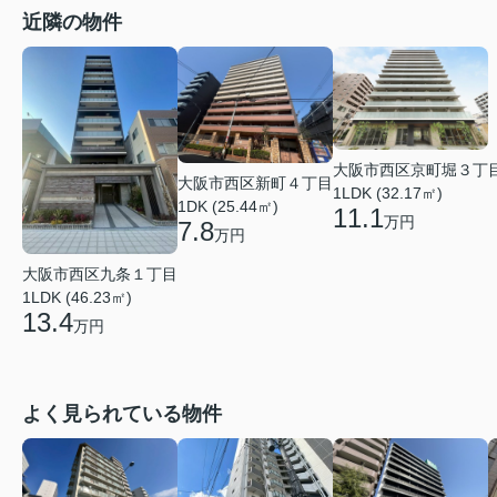
近隣の物件
大阪市西区京町堀３丁
大阪市西区新町４丁目
1LDK (32.17㎡)
1DK (25.44㎡)
11.1
万円
7.8
万円
大阪市西区九条１丁目
1LDK (46.23㎡)
13.4
万円
よく見られている物件