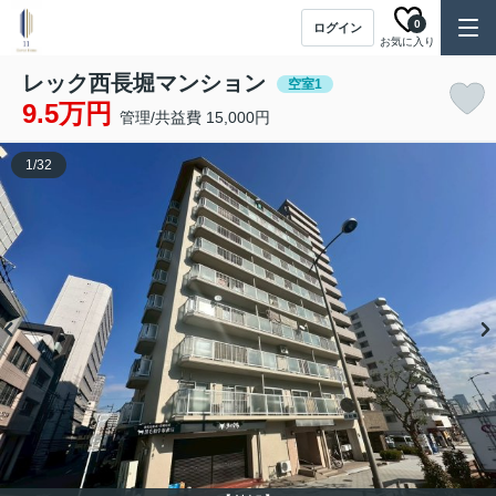
0
ログイン
お気に入り
レック西長堀マンション
空室1
9.5万円
管理/共益費 15,000円
1
/
32