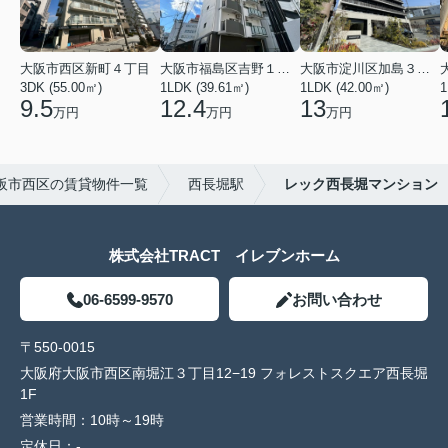
大阪市西区新町４丁目
大阪市福島区吉野１丁目
大阪市淀川区加島３丁目
3DK (55.00㎡)
1LDK (39.61㎡)
1LDK (42.00㎡)
1
9.5
12.4
13
万円
万円
万円
阪市西区の賃貸物件一覧
西長堀駅
レック西長堀マンション
株式会社TRACT イレブンホーム
06-6599-9570
お問い合わせ
〒550-0015
大阪府大阪市西区南堀江３丁目12−19 フォレストスクエア西長堀
1F
営業時間：
10時～19時
定休日：
-