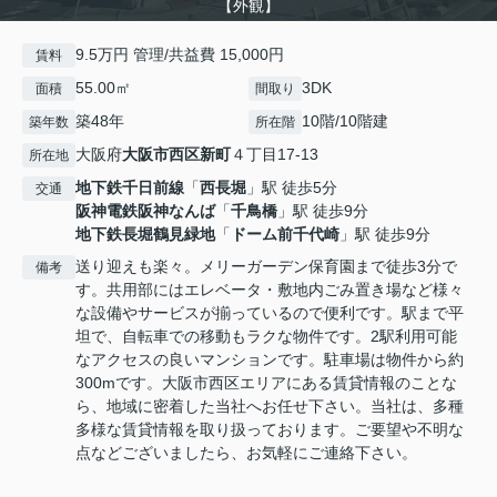
【外観】
9.5万円 管理/共益費 15,000円
賃料
55.00㎡
3DK
面積
間取り
築48年
10階/10階建
築年数
所在階
大阪府
大阪市西区
新町
４丁目17-13
所在地
地下鉄千日前線
「
西長堀
」駅 徒歩5分
交通
阪神電鉄阪神なんば
「
千鳥橋
」駅 徒歩9分
地下鉄長堀鶴見緑地
「
ドーム前千代崎
」駅 徒歩9分
送り迎えも楽々。メリーガーデン保育園まで徒歩3分で
備考
す。共用部にはエレベータ・敷地内ごみ置き場など様々
な設備やサービスが揃っているので便利です。駅まで平
坦で、自転車での移動もラクな物件です。2駅利用可能
なアクセスの良いマンションです。駐車場は物件から約
300mです。大阪市西区エリアにある賃貸情報のことな
ら、地域に密着した当社へお任せ下さい。当社は、多種
多様な賃貸情報を取り扱っております。ご要望や不明な
点などございましたら、お気軽にご連絡下さい。