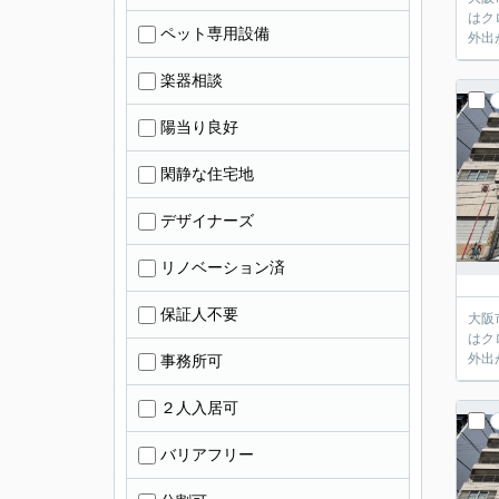
はク
ペット専用設備
外出
楽器相談
陽当り良好
閑静な住宅地
デザイナーズ
リノベーション済
保証人不要
大阪
はク
外出
事務所可
２人入居可
バリアフリー