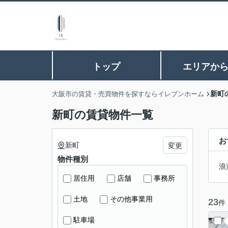
トップ
エリアか
新町
大阪市の賃貸・売買物件を探すならイレブンホーム
新町の賃貸物件一覧
お
新町
変更
物件種別
浪
居住用
店舗
事務所
土地
その他事業用
23
件
駐車場