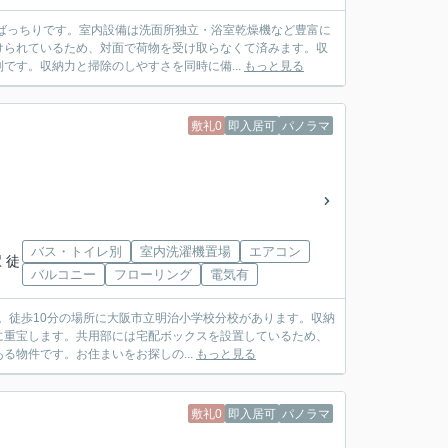
ばっちりです。室内設備は洗面所独立・浴室乾燥機など豊富に
けられているため、対面で荷物を受け取らなくて済みます。収
です。収納力と掃除のしやすさを同時に備...
もっと見る
敷礼0
即入居可
パノラマ
バス・トイレ別
室内洗濯機置場
エアコン
 徒
バルコニー
フローリング
電気有
か。徒歩10分の場所に大阪市立明治小学校分校があります。収納
に重宝します。共用部には宅配ボックスを設置しているため、
物件です。お住まいをお探しの...
もっと見る
敷礼0
即入居可
パノラマ