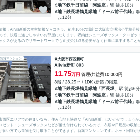
地下鉄千日前線
「
阿波座
」駅 徒歩10分
地下鉄長堀鶴見緑地
「
ドーム前千代崎
」駅
歩12分
情報：Alivis新町の空室情報ならコチラ。徒歩10分の場所に大阪市立明治小学校
ので、快適に過ごしやすいお部屋になります。収納はシューズボックス・クロゼッ
ックスがあるのでリモートワークでも直接受け取る必要がなく仕事に集中することがで
賃貸マンション
大阪市西区
新町
Alivis新町 803
11.75
万円
管理/共益費10,000円
8階 / 28.25㎡ / 1DK /新築 /9階建
地下鉄長堀鶴見緑地
「
西長堀
」駅 徒歩6分
地下鉄千日前線
「
阿波座
」駅 徒歩10分
地下鉄長堀鶴見緑地
「
ドーム前千代崎
」駅
歩12分
市西区エリアでの住まいなら、住み心地も快適な「Alivis新町」はいかがでしょう
ロゼット・シューズボックスなどが備え付けられているので、衣類や日用品の収納
が多い方でも荷物を受け取ることができます。新築マンションです。ネット回線がある