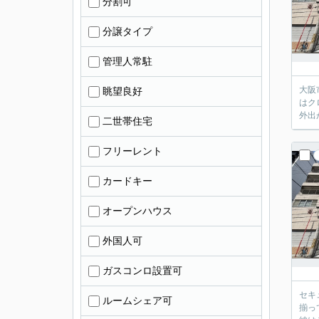
分割可
分譲タイプ
管理人常駐
大阪
眺望良好
はク
外出
二世帯住宅
フリーレント
カードキー
オープンハウス
外国人可
ガスコンロ設置可
セキ
ルームシェア可
揃っ