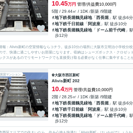
10.45
万円
管理/共益費10,000円
5階 / 29.44㎡ / 1DK /新築 /9階建
地下鉄長堀鶴見緑地
「
西長堀
」駅 徒歩6分
地下鉄千日前線
「
阿波座
」駅 徒歩10分
地下鉄長堀鶴見緑地
「
ドーム前千代崎
」駅
歩12分
情報：Alivis新町の空室情報ならコチラ。徒歩10分の場所に大阪市立明治小学校
ので、快適に過ごしやすいお部屋になります。収納はシューズボックス・クロゼッ
ックスがあるのでリモートワークでも直接受け取る必要がなく仕事に集中することがで
賃貸マンション
大阪市西区
新町
Alivis新町 202
10.4
万円
管理/共益費10,000円
2階 / 28.25㎡ / 1DK /新築 /9階建
地下鉄長堀鶴見緑地
「
西長堀
」駅 徒歩6分
地下鉄千日前線
「
阿波座
」駅 徒歩10分
地下鉄長堀鶴見緑地
「
ドーム前千代崎
」駅
歩12分
市西区エリアでの住まいなら、住み心地も快適な「Alivis新町」はいかがでしょう