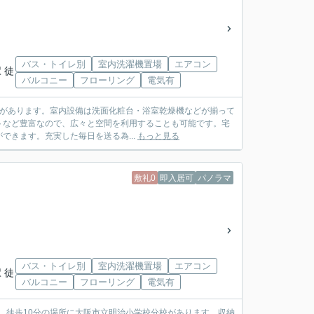
バス・トイレ別
室内洗濯機置場
エアコン
 徒
バルコニー
フローリング
電気有
分校があります。室内設備は洗面化粧台・浴室乾燥機などが揃って
トなど豊富なので、広々と空間を利用することも可能です。宅
きます。充実した毎日を送る為...
もっと見る
敷礼0
即入居可
パノラマ
バス・トイレ別
室内洗濯機置場
エアコン
 徒
バルコニー
フローリング
電気有
か。徒歩10分の場所に大阪市立明治小学校分校があります。収納