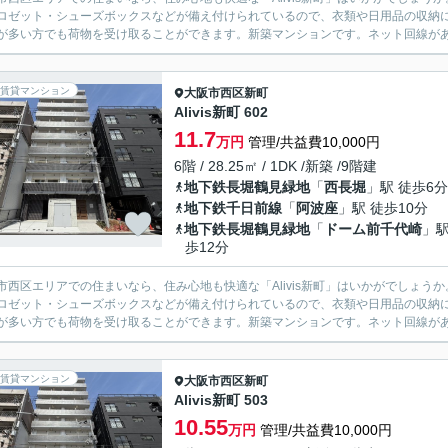
ロゼット・シューズボックスなどが備え付けられているので、衣類や日用品の収納
が多い方でも荷物を受け取ることができます。新築マンションです。ネット回線がある
賃貸マンション
大阪市西区
新町
Alivis新町 602
11.7
万円
管理/共益費10,000円
6階 / 28.25㎡ / 1DK /新築 /9階建
地下鉄長堀鶴見緑地
「
西長堀
」駅 徒歩6分
地下鉄千日前線
「
阿波座
」駅 徒歩10分
地下鉄長堀鶴見緑地
「
ドーム前千代崎
」駅
歩12分
市西区エリアでの住まいなら、住み心地も快適な「Alivis新町」はいかがでしょう
ロゼット・シューズボックスなどが備え付けられているので、衣類や日用品の収納
が多い方でも荷物を受け取ることができます。新築マンションです。ネット回線がある
賃貸マンション
大阪市西区
新町
Alivis新町 503
10.55
万円
管理/共益費10,000円