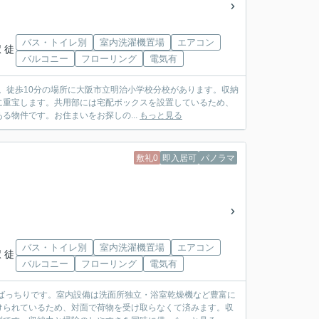
バス・トイレ別
室内洗濯機置場
エアコン
 徒
バルコニー
フローリング
電気有
か。徒歩10分の場所に大阪市立明治小学校分校があります。収納
に重宝します。共用部には宅配ボックスを設置しているため、
物件です。お住まいをお探しの...
もっと見る
敷礼0
即入居可
パノラマ
バス・トイレ別
室内洗濯機置場
エアコン
 徒
バルコニー
フローリング
電気有
ばっちりです。室内設備は洗面所独立・浴室乾燥機など豊富に
けられているため、対面で荷物を受け取らなくて済みます。収