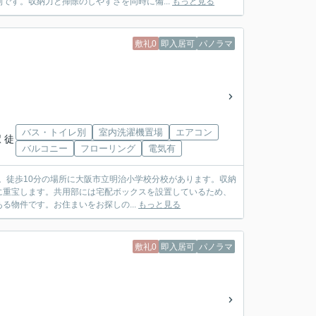
です。収納力と掃除のしやすさを同時に備...
もっと見る
敷礼0
即入居可
パノラマ
バス・トイレ別
室内洗濯機置場
エアコン
 徒
バルコニー
フローリング
電気有
か。徒歩10分の場所に大阪市立明治小学校分校があります。収納
に重宝します。共用部には宅配ボックスを設置しているため、
物件です。お住まいをお探しの...
もっと見る
敷礼0
即入居可
パノラマ