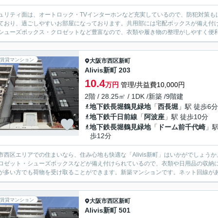
ュリティ面は、オートロック・TVインターホンなど充実しているので、防犯対策も
ており、過ごしやすいお部屋になっております。共用部には宅配ボックスが備え付
シューズボックス・クロゼットなど豊富なので、衣類や履き物の整理がしやすく便利
賃貸マンション
大阪市西区
新町
Alivis新町 203
10.4
万円
管理/共益費10,000円
2階 / 28.25㎡ / 1DK /新築 /9階建
地下鉄長堀鶴見緑地
「
西長堀
」駅 徒歩6分
地下鉄千日前線
「
阿波座
」駅 徒歩10分
地下鉄長堀鶴見緑地
「
ドーム前千代崎
」駅
歩12分
市西区エリアでの住まいなら、住み心地も快適な「Alivis新町」はいかがでしょう
ロゼット・シューズボックスなどが備え付けられているので、衣類や日用品の収納
が多い方でも荷物を受け取ることができます。新築マンションです。ネット回線がある
賃貸マンション
大阪市西区
新町
Alivis新町 501