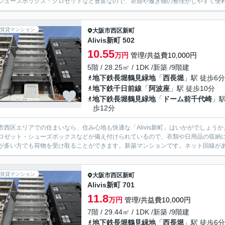
シューズボックス・クロゼットなど豊富なので、衣類や履き物の整理がしやすく便利
賃貸マンション
大阪市西区
新町
Alivis新町 502
10.55
万円
管理/共益費10,000円
5階 / 28.25㎡ / 1DK /新築 /9階建
地下鉄長堀鶴見緑地
「
西長堀
」駅 徒歩6分
地下鉄千日前線
「
阿波座
」駅 徒歩10分
地下鉄長堀鶴見緑地
「
ドーム前千代崎
」駅
歩12分
市西区エリアでの住まいなら、住み心地も快適な「Alivis新町」はいかがでしょう
ロゼット・シューズボックスなどが備え付けられているので、衣類や日用品の収納
が多い方でも荷物を受け取ることができます。新築マンションです。ネット回線がある
賃貸マンション
大阪市西区
新町
Alivis新町 701
11.8
万円
管理/共益費10,000円
7階 / 29.44㎡ / 1DK /新築 /9階建
地下鉄長堀鶴見緑地
「
西長堀
」駅 徒歩6分