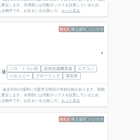
に重宝します。共用部には宅配ボックスを設置しているため、
物件です。お住まいをお探しの...
もっと見る
敷礼0
即入居可
パノラマ
バス・トイレ別
室内洗濯機置場
エアコン
 徒
バルコニー
フローリング
電気有
か。徒歩10分の場所に大阪市立明治小学校分校があります。収納
に重宝します。共用部には宅配ボックスを設置しているため、
物件です。お住まいをお探しの...
もっと見る
敷礼0
即入居可
パノラマ