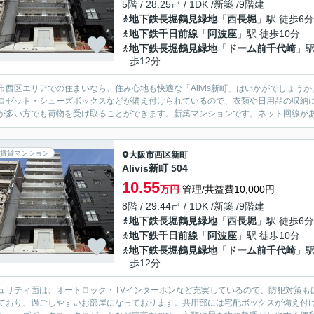
5階 / 28.25㎡ / 1DK /新築 /9階建
地下鉄長堀鶴見緑地
「
西長堀
」駅 徒歩6分
地下鉄千日前線
「
阿波座
」駅 徒歩10分
地下鉄長堀鶴見緑地
「
ドーム前千代崎
」駅
歩12分
市西区エリアでの住まいなら、住み心地も快適な「Alivis新町」はいかがでしょう
ロゼット・シューズボックスなどが備え付けられているので、衣類や日用品の収納
が多い方でも荷物を受け取ることができます。新築マンションです。ネット回線がある
賃貸マンション
大阪市西区
新町
Alivis新町 504
10.55
万円
管理/共益費10,000円
8階 / 29.44㎡ / 1DK /新築 /9階建
地下鉄長堀鶴見緑地
「
西長堀
」駅 徒歩6分
地下鉄千日前線
「
阿波座
」駅 徒歩10分
地下鉄長堀鶴見緑地
「
ドーム前千代崎
」駅
歩12分
ュリティ面は、オートロック・TVインターホンなど充実しているので、防犯対策も
ており、過ごしやすいお部屋になっております。共用部には宅配ボックスが備え付