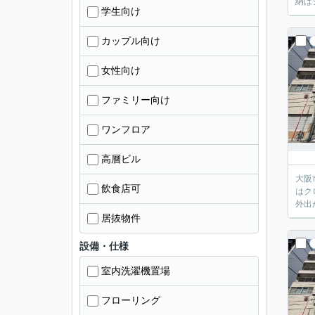
納は
学生向け
カップル向け
女性向け
ファミリー向け
ワンフロア
高層ビル
大阪
飲食店可
はク
外出
居抜物件
設備・仕様
室内洗濯機置場
フローリング