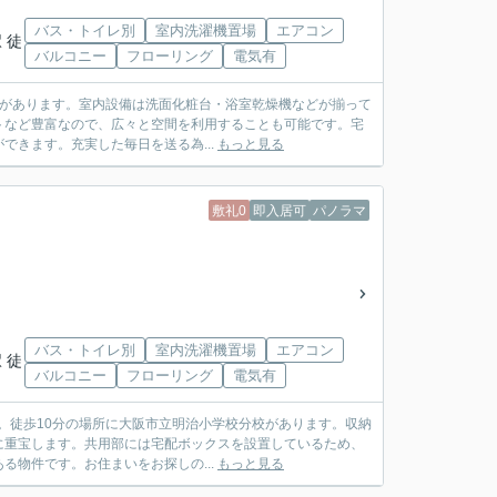
バス・トイレ別
室内洗濯機置場
エアコン
 徒
バルコニー
フローリング
電気有
分校があります。室内設備は洗面化粧台・浴室乾燥機などが揃って
トなど豊富なので、広々と空間を利用することも可能です。宅
きます。充実した毎日を送る為...
もっと見る
敷礼0
即入居可
パノラマ
バス・トイレ別
室内洗濯機置場
エアコン
 徒
バルコニー
フローリング
電気有
か。徒歩10分の場所に大阪市立明治小学校分校があります。収納
に重宝します。共用部には宅配ボックスを設置しているため、
物件です。お住まいをお探しの...
もっと見る