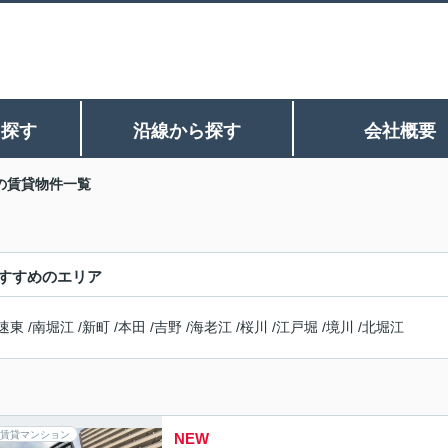
ら探す
沿線から探す
会社概要
の賃貸物件一覧
すすめのエリア
速東
/
南堀江
/
新町
/
本田
/
吉野
/
海老江
/
桜川
/
江戸堀
/
境川
/
北堀江
賃貸マンション
NEW