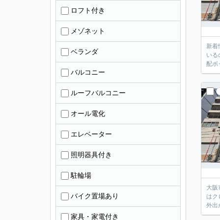
ロフト付き
メゾネット
新着
ベランダ
いる
配ボ
バルコニー
ルーフバルコニー
オール電化
エレベーター
照明器具付き
駐輪場
大阪
バイク置場あり
はク
外出
家具・家電付き