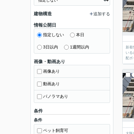
建物構造
追加する
情報公開日
指定しない
本日
3日以内
1週間以内
新着
いる
配ボ
画像・動画あり
画像あり
動画あり
パノラマあり
条件
条件
ペット飼育可
大阪