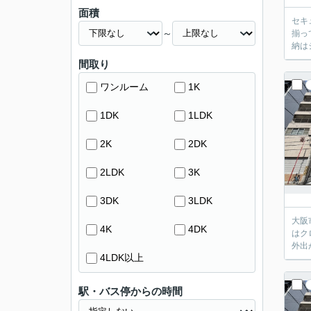
面積
セキ
～
揃っ
納は
間取り
ワンルーム
1K
1DK
1LDK
2K
2DK
2LDK
3K
3DK
3LDK
大阪
4K
4DK
はク
外出
4LDK以上
駅・バス停からの時間