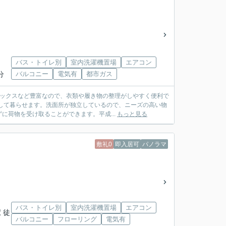
バス・トイレ別
室内洗濯機置場
エアコン
分
バルコニー
電気有
都市ガス
ボックスなど豊富なので、衣類や履き物の整理がしやすく便利で
して暮らせます。洗面所が独立しているので、ニーズの高い物
荷物を受け取ることができます。平成...
もっと見る
敷礼0
即入居可
パノラマ
バス・トイレ別
室内洗濯機置場
エアコン
 徒
バルコニー
フローリング
電気有