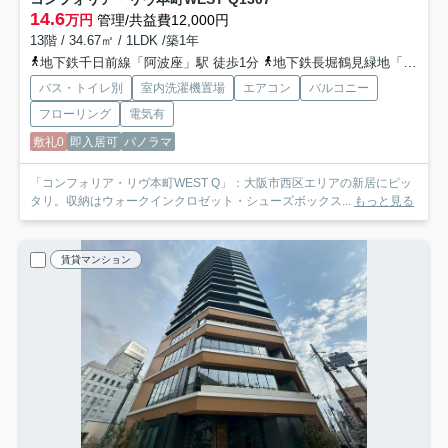
14.6
万円
管理/共益費12,000円
13階 / 34.67㎡ / 1LDK /築1年
地下鉄千日前線「阿波座」駅 徒歩1分
地下鉄長堀鶴見緑地「西長堀」駅 徒歩10分
バス・トイレ別
室内洗濯機置場
エアコン
バルコニー
フローリング
電気有
敷礼0
即入居可
パノラマ
「コンフォリア・リヴ本町WEST Q」：大阪市西区エリアの新居にピッ
タリ。収納はウォークインクロゼット・シューズボックス...
もっと見る
賃貸マンション