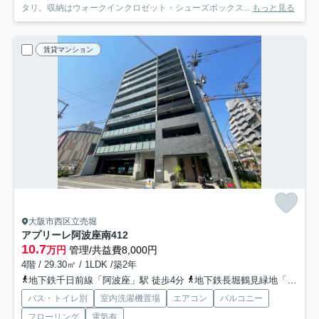
タリ。収納はウォークインクロゼット・シューズボックス...
もっと見る
賃貸マンション
大阪市西区立売堀
アプリーレ阿波座南
412
10.7
万円
管理/共益費8,000円
4階 / 29.30㎡ / 1LDK /築2年
地下鉄千日前線「阿波座」駅 徒歩4分
地下鉄長堀鶴見緑地「西長堀」駅 徒歩7分
バス・トイレ別
室内洗濯機置場
エアコン
バルコニー
フローリング
電気有