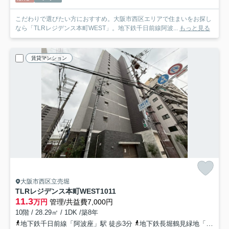
こだわりで選びたい方におすすめ。大阪市西区エリアで住まいをお探し
なら「TLRレジデンス本町WEST」。地下鉄千日前線阿波...
もっと見る
賃貸マンション
大阪市西区立売堀
TLRレジデンス本町WEST
1011
11.3
万円
管理/共益費7,000円
10階 / 28.29㎡ / 1DK /築8年
地下鉄千日前線「阿波座」駅 徒歩3分
地下鉄長堀鶴見緑地「西長堀」駅 徒歩5分