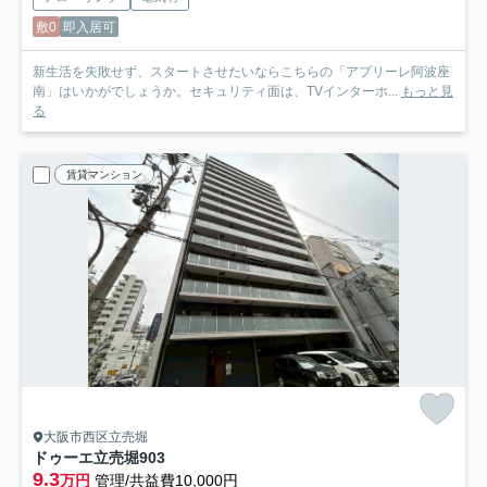
敷0
即入居可
新生活を失敗せず、スタートさせたいならこちらの「アプリーレ阿波座
南」はいかがでしょうか。セキュリティ面は、TVインターホ...
もっと見
る
賃貸マンション
大阪市西区立売堀
ドゥーエ立売堀
903
9.3
万円
管理/共益費10,000円