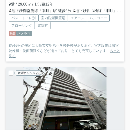
9階 / 29.60㎡ / 1K /築12年
地下鉄御堂筋線「本町」駅 徒歩4分
地下鉄四つ橋線「本町」駅 徒歩4分
バス・トイレ別
室内洗濯機置場
エアコン
バルコニー
フローリング
電気有
敷0
パノラマ
徒歩9分の場所に大阪市立明治小学校分校があります。室内設備は浴室
乾燥機・洗面所独立などが揃っており、とても充実しています...
もっと
見る
賃貸マンション