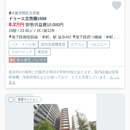
大阪市西区立売堀
ドゥーエ立売堀
1508
8.2
万円
管理/共益費10,000円
15階 / 23.92㎡ / 1K /築12年
地下鉄御堂筋線「本町」駅 徒歩4分
地下鉄四つ橋線「本町」駅 徒歩4分
バス・トイレ別
室内洗濯機置場
エアコン
バルコニー
フローリング
電気有
敷0
即入居可
パノラマ
徒歩9分の場所に大阪市立明治小学校分校があります。室内設備は浴室
乾燥機・洗面所独立などが揃っており、とても充実しています...
もっと
見る
賃貸マンション