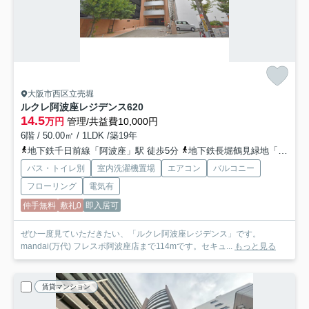
大阪市西区立売堀
ルクレ阿波座レジデンス
620
14.5
万円
管理/共益費10,000円
6階 / 50.00㎡ / 1LDK /築19年
地下鉄千日前線「阿波座」駅 徒歩5分
地下鉄長堀鶴見緑地「西長堀」駅 徒歩7分
バス・トイレ別
室内洗濯機置場
エアコン
バルコニー
フローリング
電気有
仲手無料
敷礼0
即入居可
ぜひ一度見ていただきたい、「ルクレ阿波座レジデンス」です。
mandai(万代) フレスポ阿波座店まで114mです。セキュ...
もっと見る
賃貸マンション