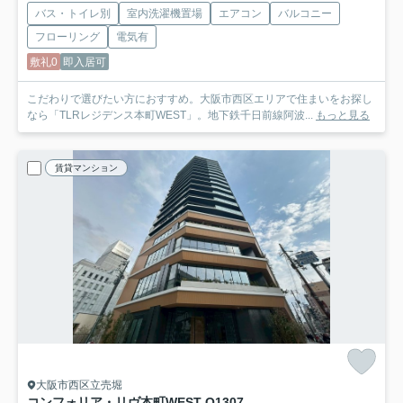
バス・トイレ別
室内洗濯機置場
エアコン
バルコニー
フローリング
電気有
敷礼0
即入居可
こだわりで選びたい方におすすめ。大阪市西区エリアで住まいをお探し
なら「TLRレジデンス本町WEST」。地下鉄千日前線阿波...
もっと見る
賃貸マンション
大阪市西区立売堀
コンフォリア・リヴ本町WEST Q
1307