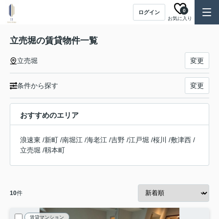
0
ログイン
お気に入り
立売堀の賃貸物件一覧
立売堀
変更
条件から探す
変更
おすすめのエリア
浪速東
/
新町
/
南堀江
/
海老江
/
吉野
/
江戸堀
/
桜川
/
敷津西
/
立売堀
/
靱本町
10
件
賃貸マンション