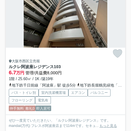
大阪市西区立売堀
ルクレ阿波座レジデンス
103
6.7
万円
管理/共益費8,000円
1階 / 25.60㎡ / 1K /築19年
地下鉄千日前線「阿波座」駅 徒歩5分
地下鉄長堀鶴見緑地「西長堀」駅 徒歩7分
バス・トイレ別
室内洗濯機置場
エアコン
バルコニー
フローリング
電気有
仲手無料
敷礼0
即入居可
ぜひ一度見ていただきたい、「ルクレ阿波座レジデンス」です。
mandai(万代) フレスポ阿波座店まで114mです。セキュ...
もっと見る