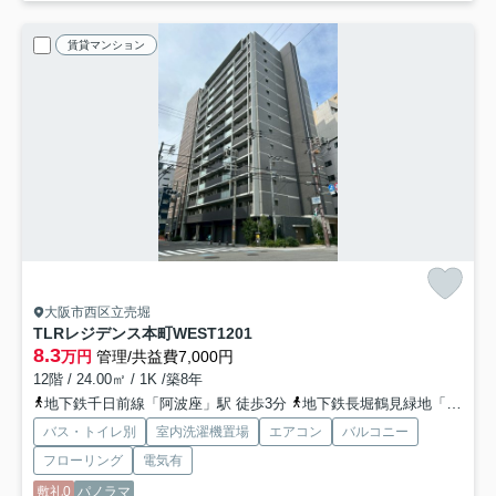
賃貸マンション
大阪市西区立売堀
TLRレジデンス本町WEST
1201
8.3
万円
管理/共益費7,000円
12階 / 24.00㎡ / 1K /築8年
地下鉄千日前線「阿波座」駅 徒歩3分
地下鉄長堀鶴見緑地「西長堀」駅 徒歩5分
バス・トイレ別
室内洗濯機置場
エアコン
バルコニー
フローリング
電気有
敷礼0
パノラマ