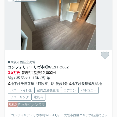
大阪市西区立売堀
コンフォリア・リヴ本町WEST Q
802
15
万円
管理/共益費12,000円
8階 / 35.53㎡ / 1LDK /築1年
地下鉄千日前線「阿波座」駅 徒歩1分
地下鉄長堀鶴見緑地「西長堀」駅 徒歩10分
バス・トイレ別
室内洗濯機置場
エアコン
バルコニー
フローリング
電気有
敷礼0
即入居可
パノラマ
「コンフォリア・リヴ本町WEST Q」：大阪市西区エリアの新居にピッ