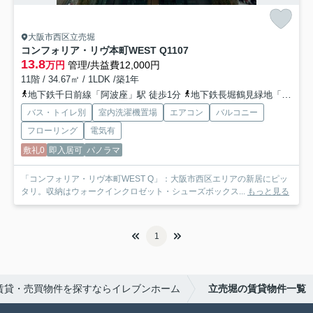
大阪市西区立売堀
コンフォリア・リヴ本町WEST Q
1107
13.8
万円
管理/共益費12,000円
11階 / 34.67㎡ / 1LDK /築1年
地下鉄千日前線「阿波座」駅 徒歩1分
地下鉄長堀鶴見緑地「西長堀」駅 徒歩10分
バス・トイレ別
室内洗濯機置場
エアコン
バルコニー
フローリング
電気有
敷礼0
即入居可
パノラマ
「コンフォリア・リヴ本町WEST Q」：大阪市西区エリアの新居にピッ
タリ。収納はウォークインクロゼット・シューズボックス...
もっと見る
1
賃貸・売買物件を探すならイレブンホーム
立売堀の賃貸物件一覧