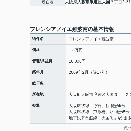
大阪府
大阪市浪速区
大国
３丁目2-21
所在地
フレンシアノイエ難波南の基本情報
物件名
フレンシアノイエ難波南
価格
7.8万円
管理/共益費
10,000円
築年月
2009年2月（築17年）
総戸数
-
所在地
大阪府
大阪市浪速区
大国
３丁目2-
交通
大阪環状線
「
今宮
」駅 徒歩5分
大阪環状線
「
芦原橋
」駅 徒歩5分
地下鉄御堂筋線
「
大国町
」駅 徒歩