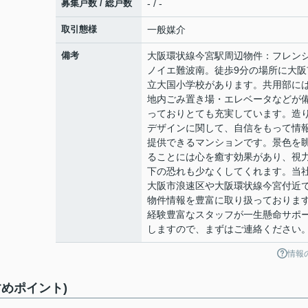
募集戸数 / 総戸数
- / -
取引態様
一般媒介
備考
大阪環状線今宮駅周辺物件：フレン
ノイエ難波南。徒歩9分の場所に大阪
立大国小学校があります。共用部に
地内ごみ置き場・エレベータなどが
っておりとても充実しています。造
デザインに関して、自信をもって情
提供できるマンションです。景色を
ることには心を癒す効果があり、視
下の恐れも少なくしてくれます。当
大阪市浪速区や大阪環状線今宮付近
物件情報を豊富に取り扱っておりま
経験豊富なスタッフが一生懸命サポ
しますので、まずはご連絡ください
情報
めポイント)