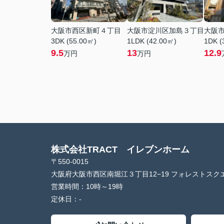
大阪市西区新町４丁目
大阪市淀川区加島３丁目
大阪
3DK (55.00㎡)
1LDK (42.00㎡)
1DK (
9.5
13
12.9
万円
万円
株式会社TRACT イレブンホーム
〒550-0015
大阪府大阪市西区南堀江３丁目12−19 フォレストスクエ
営業時間：
10時～19時
定休日：
-