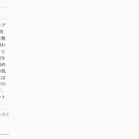
シア
市
は敷
備わ
りと
報を
眺め
力低
社は
での
す。
ート
。
の見方