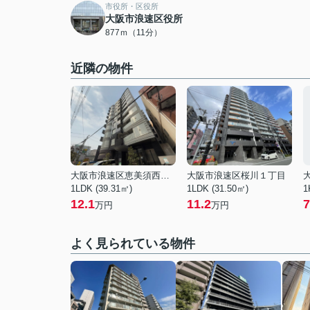
市役所・区役所
大阪市浪速区役所
877ｍ（11分）
近隣の物件
大阪市浪速区恵美須西１丁目
大阪市浪速区桜川１丁目
1LDK (39.31㎡)
1LDK (31.50㎡)
1
12.1
11.2
7
万円
万円
よく見られている物件