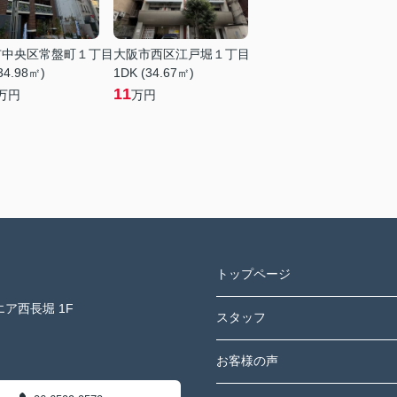
市中央区常盤町１丁目
大阪市西区江戸堀１丁目
34.98㎡)
1DK (34.67㎡)
11
万円
万円
トップページ
ア西長堀 1F
スタッフ
お客様の声