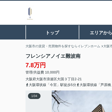
トップ
エリアか
大阪市の賃貸・売買物件を探すならイレブンホーム
大阪
フレンシアノイエ難波南
7.8万円
管理/共益費 10,000円
大阪府
大阪市浪速区
大国
３丁目2-21
大阪環状線「今宮」駅徒歩5分
大阪環状線「芦原橋
1
/
34