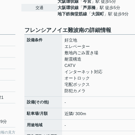
大阪環状線
「
今宮
」駅 徒歩5分
大阪環状線
「
芦原橋
」駅 徒歩5分
交通
地下鉄御堂筋線
「
大国町
」駅 徒歩9分
フレンシアノイエ難波南の詳細情報
設備条件
好立地
エレベーター
敷地内ごみ置き場
耐震構造
CATV
インターネット対応
オートロック
宅配ボックス
防犯カメラ
21
設備(その他)
-
駐車場/月額
近隣/ 300m
9分
用途地域
-
情報の見方