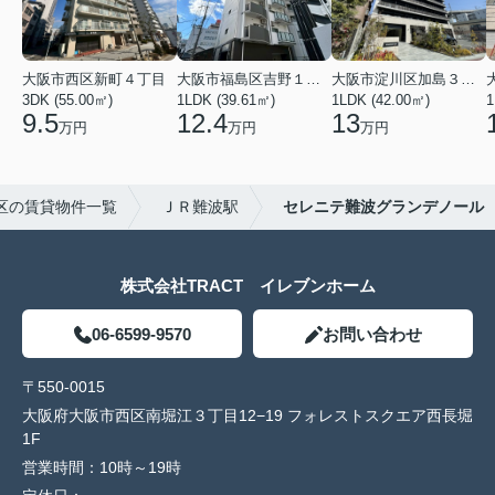
大阪市西区新町４丁目
大阪市福島区吉野１丁目
大阪市淀川区加島３丁目
3DK (55.00㎡)
1LDK (39.61㎡)
1LDK (42.00㎡)
1
9.5
12.4
13
万円
万円
万円
区の賃貸物件一覧
ＪＲ難波駅
セレニテ難波グランデノール
株式会社TRACT イレブンホーム
06-6599-9570
お問い合わせ
〒550-0015
大阪府大阪市西区南堀江３丁目12−19 フォレストスクエア西長堀
1F
営業時間：
10時～19時