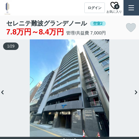
0
ログイン
お気に入り
セレニテ難波グランデノール
空室2
7.8万円～8.4万円
管理/共益費 7,000円
1
/
29