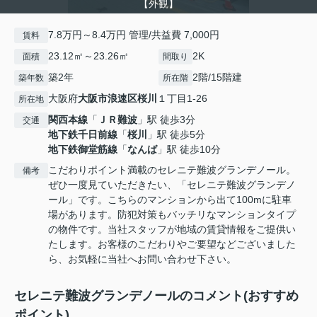
【外観】
7.8万円～8.4万円 管理/共益費 7,000円
賃料
23.12㎡～23.26㎡
2K
面積
間取り
築2年
2階/15階建
築年数
所在階
大阪府
大阪市浪速区
桜川
１丁目1-26
所在地
関西本線
「
ＪＲ難波
」駅 徒歩3分
交通
地下鉄千日前線
「
桜川
」駅 徒歩5分
地下鉄御堂筋線
「
なんば
」駅 徒歩10分
こだわりポイント満載のセレニテ難波グランデノール。
備考
ぜひ一度見ていただきたい、「セレニテ難波グランデノ
ール」です。こちらのマンションから出て100mに駐車
場があります。防犯対策もバッチリなマンションタイプ
の物件です。当社スタッフが地域の賃貸情報をご提供い
たします。お客様のこだわりやご要望などございました
ら、お気軽に当社へお問い合わせ下さい。
セレニテ難波グランデノールのコメント(おすすめ
ポイント)