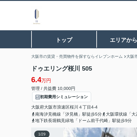
トップ
エリアか
大阪市の賃貸・売買物件を探すならイレブンホーム
大阪
ドゥエリング桜川 505
6.4
万円
管理 / 共益費 10,000円
初期費用シミュレーション
大阪府
大阪市浪速区
桜川
４丁目4-4
南海汐見橋線「汐見橋」駅徒歩5分
大阪環状線「大
地下鉄長堀鶴見緑地「ドーム前千代崎」駅徒歩9分
1
/
29