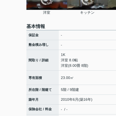
洋室
キッチン
基本情報
-
保証金
敷金積み増し
-
1K
洋室 8.0帖
間取り / 詳細
洋室(8.00畳 8階)
23.00㎡
専有面積
5階 / 9階建
所在階 / 階建て
2010年6月(築16年)
築年月
保険会社 / 料金
- / -