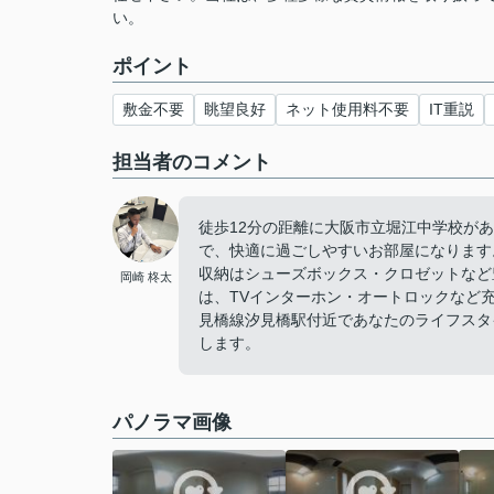
い。
ポイント
敷金不要
眺望良好
ネット使用料不要
IT重説
担当者のコメント
徒歩12分の距離に大阪市立堀江中学校が
で、快適に過ごしやすいお部屋になります
収納はシューズボックス・クロゼットなど
岡崎 柊太
は、TVインターホン・オートロックなど
見橋線汐見橋駅付近であなたのライフスタ
します。
パノラマ画像