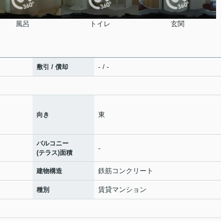
風呂
トイレ
玄関
- / -
敷引 / 償却
東
向き
バルコニー
-
(テラス)面積
鉄筋コンクリート
建物構造
賃貸マンション
種別