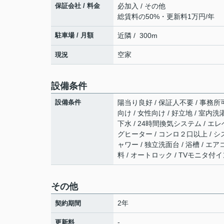
保証会社 / 料金
必加入 / その他
総賃料の50%・更新料1万円/年
駐車場 / 月額
近隣 / 300m
空家
現況
設備条件
設備条件
陽当り良好 / 保証人不要 / 事務所可 
向け / 女性向け / 好立地 / 室内洗
下水 / 24時間換気システム / エレ
グヒーター / コンロ２口以上 / シ
ャワー / 独立洗面台 / 浴槽 / エア
料 / オートロック / TVモニタ付イ
その他
2年
契約期間
-
更新料