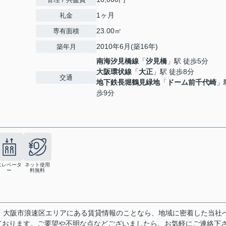
1ヶ月
礼金
23.00㎡
専有面積
2010年6月(築16年)
築年月
南海汐見橋線
「
汐見橋
」駅 徒歩5分
大阪環状線
「
大正
」駅 徒歩8分
交通
地下鉄長堀鶴見緑地
「
ドーム前千代崎
」
歩9分
エレベータ
ネット使用
ー
料無料
。大阪市浪速区エリアにある賃貸情報のことなら、地域に密着した当社
ております。ご要望や不明な点などございましたら、お気軽にご連絡下