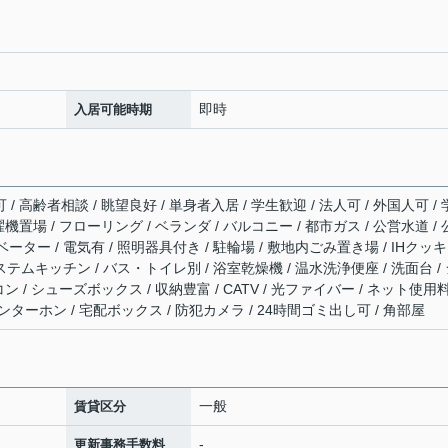
即時
入居可能時期
/ 高齢者相談 / 眺望良好 / 単身者入居 / 学生歓迎 / 法人可 / 外国人可 /
濯機置場 / フローリング / ベランダ / バルコニー / 都市ガス / 公営水道 /
ベーター / 電気有 / 照明器具付き / 駐輪場 / 敷地内ごみ置き場 / IHクッ
ステムキッチン / バス・トイレ別 / 浴室乾燥機 / 温水洗浄便座 / 洗面台 /
コン / シューズボックス / 収納豊富 / CATV / 光ファイバー / ネット使用
ンターホン / 宅配ボックス / 防犯カメラ / 24時間ゴミ出し可 / 角部屋
一般
賃貸区分
-
更新事務手数料