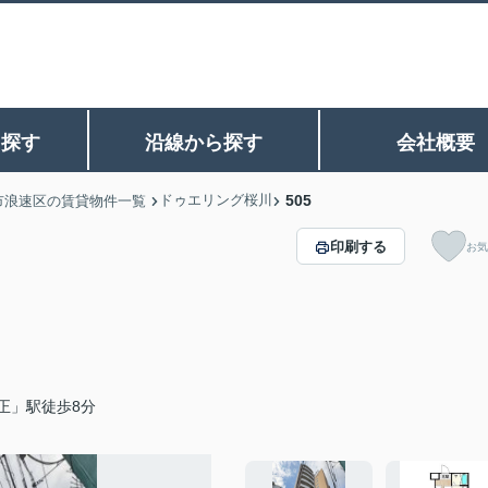
ら探す
沿線から探す
会社概要
ドゥエリング桜川
505
市浪速区の賃貸物件一覧
印刷する
お気
正」駅徒歩8分