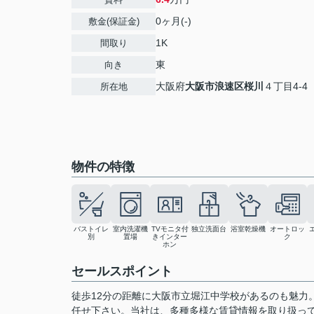
0ヶ月(-)
敷金(保証金)
1K
間取り
東
向き
大阪府
大阪市浪速区
桜川
４丁目4-4
所在地
物件の特徴
バストイレ
室内洗濯機
TVモニタ付
独立洗面台
浴室乾燥機
オートロッ
別
置場
きインター
ク
ホン
セールスポイント
徒歩12分の距離に大阪市立堀江中学校があるのも魅力
任せ下さい。当社は、多種多様な賃貸情報を取り扱っ