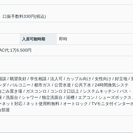
、口振手数料330円(税込)
即時
入居可能時期
C代:1万6,500円
 / 眺望良好 / 学生相談 / 法人可 / カップル向け / 女性向け / 好立地 /
ダ / バルコニー / 都市ガス / 公営水道 / 公共下水 / 24時間換気システ
敷地内ごみ置き場 / ガスコンロ / コンロ２口以上 / システムキッチン / バス
/ 洗面台 / シャワー / 独立洗面台 / 浴槽 / エアコン / シューズボックス 
/ インターネット対応 / ネット使用料無料 / オートロック / TVモニタ付インター
 角部屋