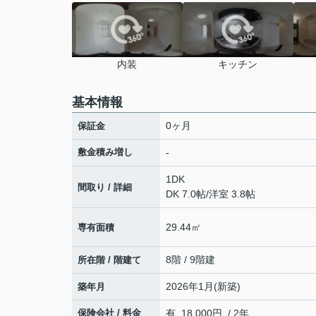
内装
キッチン
基本情報
0ヶ月
保証金
敷金積み増し
-
1DK
間取り / 詳細
DK 7.0帖
/
洋室 3.8帖
29.44㎡
専有面積
8階 / 9階建
所在階 / 階建て
2026年1月(新築)
築年月
保険会社 / 料金
有 18,000円 / 2年