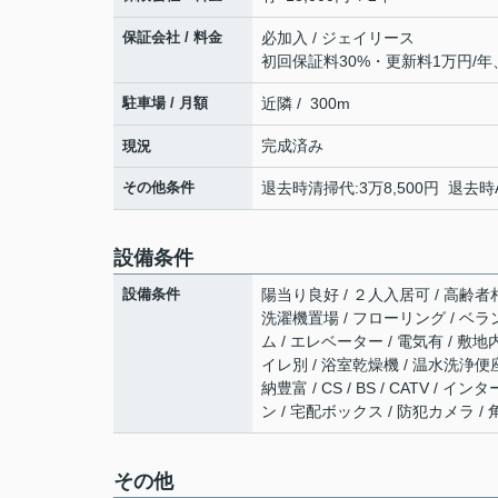
保証会社 / 料金
必加入 / ジェイリース
初回保証料30%・更新料1万円/年
駐車場 / 月額
近隣 / 300m
完成済み
現況
その他条件
退去時清掃代:3万8,500円 退去時A
設備条件
設備条件
陽当り良好 / ２人入居可 / 高齢者相談
洗濯機置場 / フローリング / ベラン
ム / エレベーター / 電気有 / 
イレ別 / 浴室乾燥機 / 温水洗浄便座 
納豊富 / CS / BS / CATV 
ン / 宅配ボックス / 防犯カメラ /
その他