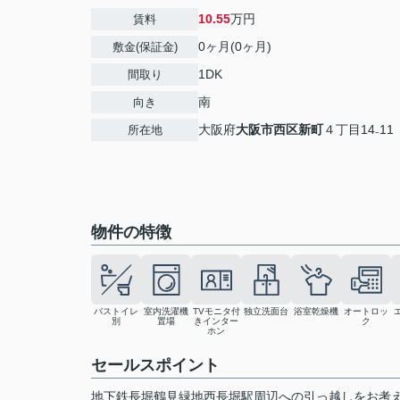
10.55
万円
賃料
0ヶ月(0ヶ月)
敷金(保証金)
1DK
間取り
南
向き
大阪府
大阪市西区
新町
４丁目14₋11
所在地
物件の特徴
バストイレ
室内洗濯機
TVモニタ付
独立洗面台
浴室乾燥機
オートロッ
別
置場
きインター
ク
ホン
セールスポイント
地下鉄長堀鶴見緑地西長堀駅周辺への引っ越しをお考えなら