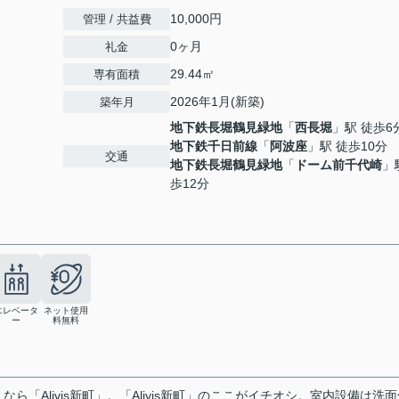
10,000円
管理 / 共益費
0ヶ月
礼金
29.44㎡
専有面積
2026年1月(新築)
築年月
地下鉄長堀鶴見緑地
「
西長堀
」駅 徒歩6
地下鉄千日前線
「
阿波座
」駅 徒歩10分
交通
地下鉄長堀鶴見緑地
「
ドーム前千代崎
」
歩12分
エレベータ
ネット使用
ー
料無料
「Alivis新町」。「Alivis新町」のここがイチオシ。室内設備は洗