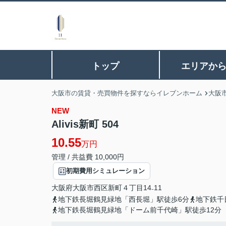
トップ
エリアか
大阪市の賃貸・売買物件を探すならイレブンホーム
大阪
NEW
Alivis新町 504
10.55
万円
管理 / 共益費 10,000円
初期費用シミュレーション
大阪府
大阪市西区
新町
４丁目14₋11
地下鉄長堀鶴見緑地「西長堀」駅徒歩6分
地下鉄千
地下鉄長堀鶴見緑地「ドーム前千代崎」駅徒歩12分