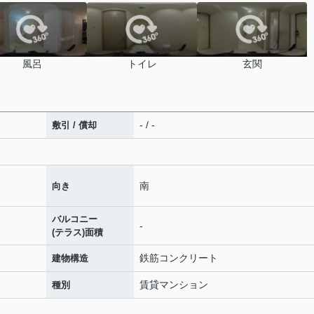
風呂
トイレ
玄関
- / -
敷引 / 償却
南
向き
バルコニー
-
(テラス)面積
鉄筋コンクリート
建物構造
賃貸マンション
種別