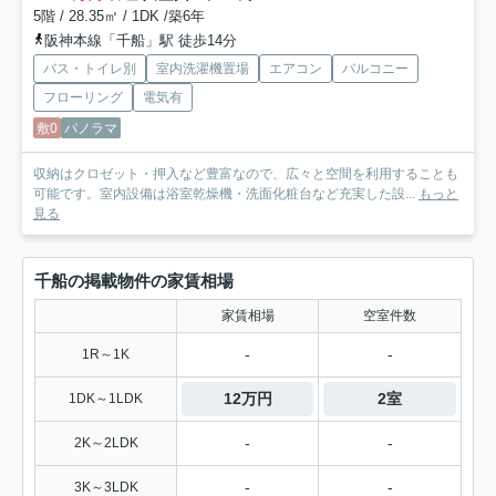
5階 / 28.35㎡ / 1DK /築6年
阪神本線「千船」駅 徒歩14分
バス・トイレ別
室内洗濯機置場
エアコン
バルコニー
フローリング
電気有
敷0
パノラマ
収納はクロゼット・押入など豊富なので、広々と空間を利用することも
可能です。室内設備は浴室乾燥機・洗面化粧台など充実した設...
もっと
見る
千船の掲載物件の家賃相場
家賃相場
空室件数
-
-
1R～1K
12万円
2室
1DK～1LDK
-
-
2K～2LDK
-
-
3K～3LDK