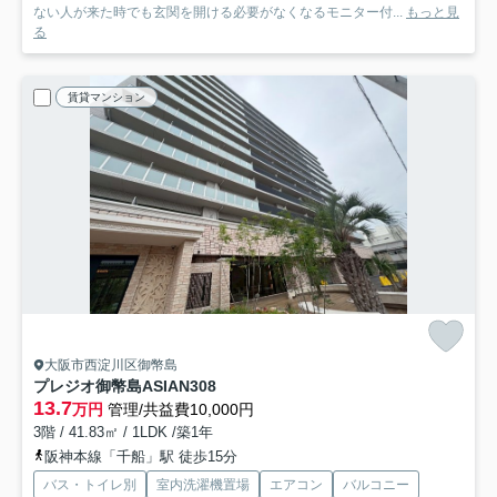
ない人が来た時でも玄関を開ける必要がなくなるモニター付...
もっと見
る
賃貸マンション
大阪市西淀川区御幣島
プレジオ御幣島ASIAN
308
13.7
万円
管理/共益費10,000円
3階 / 41.83㎡ / 1LDK /築1年
阪神本線「千船」駅 徒歩15分
バス・トイレ別
室内洗濯機置場
エアコン
バルコニー