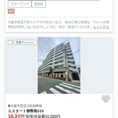
フローリング
電気有
敷0
大阪市西淀川区エリアでの住まいなら、住み心地も快適な「プレジオ御
幣島ASIAN」はいかがでしょうか。ぜひ一度見ていただき...
もっと見る
賃貸マンション
大阪市西淀川区御幣島
エスタート御幣島
510
10.3
万円
管理/共益費10,000円