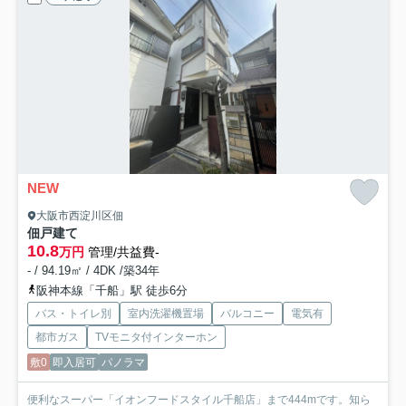
NEW
大阪市西淀川区佃
佃戸建て
10.8
万円
管理/共益費-
- / 94.19㎡ / 4DK /築34年
阪神本線「千船」駅 徒歩6分
バス・トイレ別
室内洗濯機置場
バルコニー
電気有
都市ガス
TVモニタ付インターホン
敷0
即入居可
パノラマ
便利なスーパー「イオンフードスタイル千船店」まで444mです。知ら