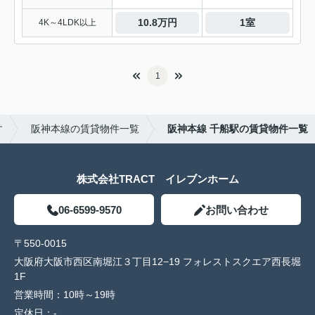
10.8万円
1室
4K～4LDK以上
1
す
阪神本線の賃貸物件一覧
阪神本線 千船駅の賃貸物件一覧
株式会社TRACT イレブンホーム
06-6599-9570
お問い合わせ
〒550-0015
大阪府大阪市西区南堀江３丁目12−19 フォレストスクエア西長堀
1F
営業時間：
10時～19時
定休日：
-