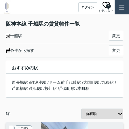
0
ログイン
お気に入り
阪神本線 千船駅の賃貸物件一覧
千船駅
変更
条件から探す
変更
おすすめの駅
西長堀駅
/
阿波座駅
/
ドーム前千代崎駅
/
大国町駅
/
九条駅
/
芦原橋駅
/
野田駅
/
桜川駅
/
芦原町駅
/
本町駅
3
件
一戸建て