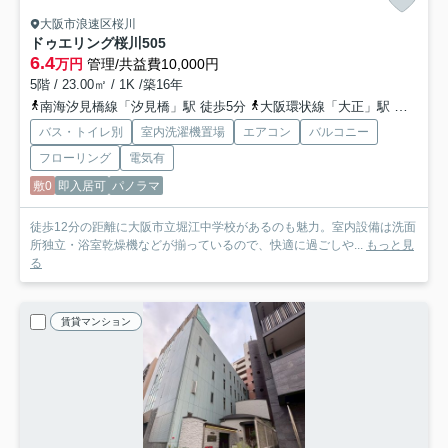
大阪市浪速区桜川
ドゥエリング桜川
505
6.4
万円
管理/共益費10,000円
5階 / 23.00㎡ / 1K /築16年
南海汐見橋線「汐見橋」駅 徒歩5分
大阪環状線「大正」駅 徒歩8分
バス・トイレ別
室内洗濯機置場
エアコン
バルコニー
フローリング
電気有
敷0
即入居可
パノラマ
徒歩12分の距離に大阪市立堀江中学校があるのも魅力。室内設備は洗面
所独立・浴室乾燥機などが揃っているので、快適に過ごしや...
もっと見
る
賃貸マンション