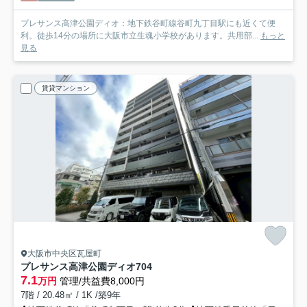
プレサンス高津公園ディオ：地下鉄谷町線谷町九丁目駅にも近くて便
利。徒歩14分の場所に大阪市立生魂小学校があります。共用部...
もっと
見る
賃貸マンション
大阪市中央区瓦屋町
プレサンス高津公園ディオ
704
7.1
万円
管理/共益費8,000円
7階 / 20.48㎡ / 1K /築9年