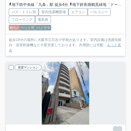
地下鉄中央線「九条」駅 徒歩4分
地下鉄長堀鶴見緑地「ドーム前千代崎」駅 徒歩13分
バス・トイレ別
室内洗濯機置場
エアコン
バルコニー
フローリング
電気有
敷礼0
ペット可
パノラマ
徒歩18分の場所に大阪市立日吉小学校があります。室内設備は洗面化粧
台・浴室乾燥機など大変充実しております。共用部には宅配...
もっと見
る
賃貸マンション