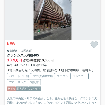
NEW
大阪市中央区島町
グランシス天満橋
405
13.9
万円
管理/共益費10,000円
4階 / 43.02㎡ / 1LDK /築19年
地下鉄谷町線「天満橋」駅 徒歩4分
地下鉄谷町線「谷町四丁目」駅 徒歩11分
バス・トイレ別
室内洗濯機置場
エアコン
バルコニー
フローリング
電気有
敷礼0
即入居可
パノラマ
大阪市中央区エリアでの住まいなら、住み心地も快適な「グランシス天
満橋」はいかがでしょうか。こだわりポイント満載のグランシ...
もっと