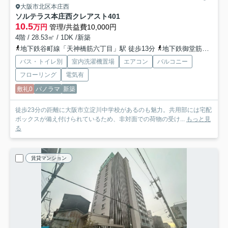
大阪市北区本庄西
ソルテラス本庄西クレアスト
401
10.5
万円
管理/共益費10,000円
4階 / 28.53㎡ / 1DK /新築
地下鉄谷町線「天神橋筋六丁目」駅 徒歩13分
地下鉄御堂筋線「中津」駅 徒歩13分
バス・トイレ別
室内洗濯機置場
エアコン
バルコニー
フローリング
電気有
敷礼0
パノラマ
新築
徒歩23分の距離に大阪市立淀川中学校があるのも魅力。共用部には宅配
ボックスが備え付けられているため、非対面での荷物の受け...
もっと見
る
賃貸マンション