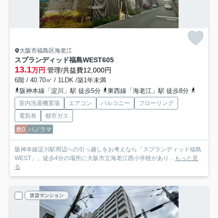
大阪市福島区海老江
スプランディッド福島WEST
605
13.1
万円
管理/共益費12,000円
6階 / 40.70㎡ / 1LDK /築1年未満
阪神本線「淀川」駅 徒歩5分
東西線「海老江」駅 徒歩8分
地下鉄
室内洗濯機置場
エアコン
バルコニー
フローリング
電気有
都市ガス
敷0
パノラマ
阪神本線淀川駅周辺への引っ越しをお考えなら「スプランディッド福島
WEST」。徒歩4分の場所に大阪市立海老江西小学校があり...
もっと見
る
賃貸マンション