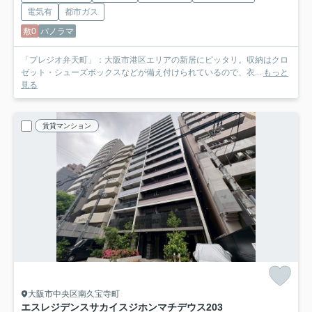
電気有
都市ガス
敷0
パノラマ
「プレジオ弁天町」：大阪市港区エリアの新居にピッタリ。収納はクロ
ゼット・シューズボックスなどが備え付けられているので、衣...
もっと
見る
賃貸マンション
大阪市中央区南久宝寺町
エスレジデンスサカイスジホンマチデウス
203