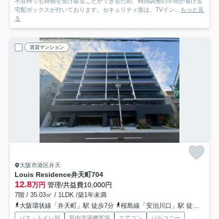
不在時でも荷物を受け取ることができるため、時間調整の手間が省ける
宅配ボックスが付いております。セキュリティ面は、TVイン...
もっと見
る
賃貸マンション
大阪市港区弁天
Louis Residence弁天町
704
12.8
万円
管理/共益費10,000円
7階 / 35.03㎡ / 1LDK /築1年未満
大阪環状線「弁天町」駅 徒歩7分
桜島線「安治川口」駅 徒歩22分
バス・トイレ別
室内洗濯機置場
エアコン
バルコニー