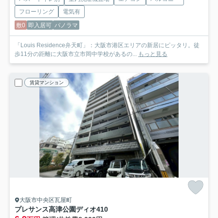
フローリング
電気有
敷0
即入居可
パノラマ
「Louis Residence弁天町」：大阪市港区エリアの新居にピッタリ。徒
歩11分の距離に大阪市立市岡中学校があるの...
もっと見る
賃貸マンション
大阪市中央区瓦屋町
プレサンス高津公園ディオ
410