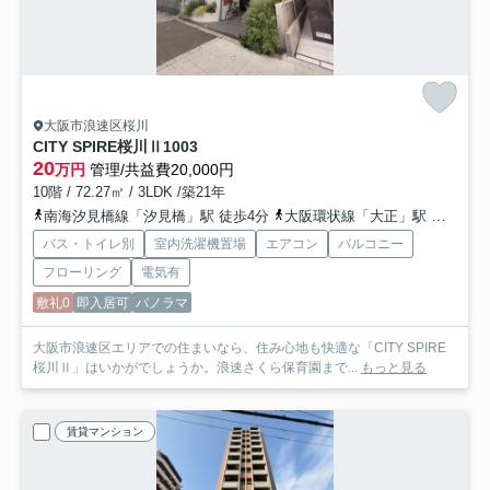
大阪市浪速区桜川
CITY SPIRE桜川Ⅱ
1003
20
万円
管理/共益費20,000円
10階 / 72.27㎡ / 3LDK /築21年
南海汐見橋線「汐見橋」駅 徒歩4分
大阪環状線「大正」駅 徒歩9分
バス・トイレ別
室内洗濯機置場
エアコン
バルコニー
フローリング
電気有
敷礼0
即入居可
パノラマ
大阪市浪速区エリアでの住まいなら、住み心地も快適な「CITY SPIRE
桜川Ⅱ」はいかがでしょうか。浪速さくら保育園まで...
もっと見る
賃貸マンション