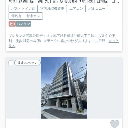
地下鉄谷町線「谷町九丁目」駅 徒歩8分
地下鉄千日前線「日本橋」駅 徒歩11分
バス・トイレ別
室内洗濯機置場
エアコン
バルコニー
電気有
都市ガス
敷0
パノラマ
プレサンス高津公園ディオ：地下鉄谷町線谷町九丁目駅にも近くて便
利。徒歩14分の場所に大阪市立生魂小学校があります。共用部...
もっと
見る
賃貸マンション