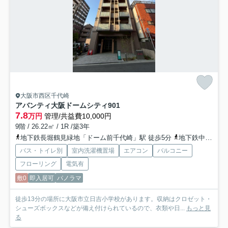
大阪市西区千代崎
アバンティ大阪ドームシティ
901
7.8
万円
管理/共益費10,000円
9階 / 26.22㎡ / 1R /築3年
地下鉄長堀鶴見緑地「ドーム前千代崎」駅 徒歩5分
地下鉄中央線「九条」駅 徒歩8分
バス・トイレ別
室内洗濯機置場
エアコン
バルコニー
フローリング
電気有
敷0
即入居可
パノラマ
徒歩13分の場所に大阪市立日吉小学校があります。収納はクロゼット・
シューズボックスなどが備え付けられているので、衣類や日...
もっと見
る