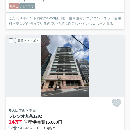
敷礼0
パノラマ
こだわりポイント満載のs-fort桜川南。室内設備はエアコン・ネット使用
料不要などが揃っているので、快適に過ごしやすいお...
もっと見る
賃貸マンション
大阪市西区本田
プレジオ九条
1202
14
万円
管理/共益費15,000円
12階 / 42.48㎡ / 1LDK /築2年