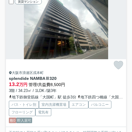
賃貸マンション
大阪市浪速区戎本町
splendide NAMBAⅢ
320
13.2
万円
管理/共益費8,500円
3階 / 34.23㎡ / 1LDK /築3年
地下鉄御堂筋線「大国町」駅 徒歩3分
地下鉄四つ橋線「大国町」駅 徒歩3分
バス・トイレ別
室内洗濯機置場
エアコン
バルコニー
フローリング
電気有
敷0
即入居可