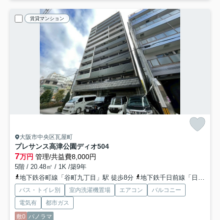
賃貸マンション
大阪市中央区瓦屋町
プレサンス高津公園ディオ
504
7
万円
管理/共益費8,000円
5階 / 20.48㎡ / 1K /築9年
地下鉄谷町線「谷町九丁目」駅 徒歩8分
地下鉄千日前線「日本橋」駅 徒歩11分
バス・トイレ別
室内洗濯機置場
エアコン
バルコニー
電気有
都市ガス
敷0
パノラマ