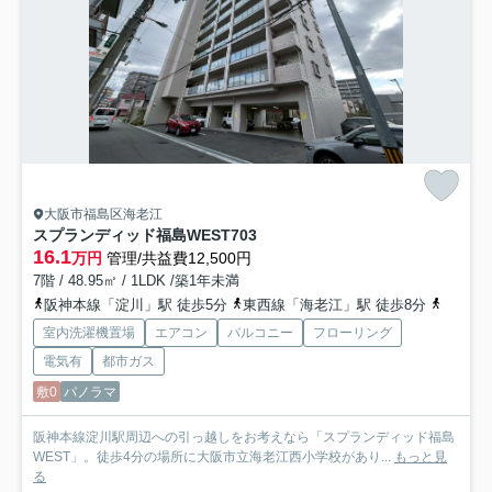
大阪市福島区海老江
スプランディッド福島WEST
703
16.1
万円
管理/共益費12,500円
7階 / 48.95㎡ / 1LDK /築1年未満
阪神本線「淀川」駅 徒歩5分
東西線「海老江」駅 徒歩8分
地下鉄
室内洗濯機置場
エアコン
バルコニー
フローリング
電気有
都市ガス
敷0
パノラマ
阪神本線淀川駅周辺への引っ越しをお考えなら「スプランディッド福島
WEST」。徒歩4分の場所に大阪市立海老江西小学校があり...
もっと見
る