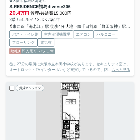
大阪市福島区海老江
S-RESIDENCE福島diverse
206
20.4
万円
管理/共益費15,000円
2階 / 51.78㎡ / 2LDK /築1年
東西線「海老江」駅 徒歩4分
地下鉄千日前線「野田阪神」駅 徒歩4分
バス・トイレ別
室内洗濯機置場
エアコン
バルコニー
フローリング
電気有
敷礼0
即入居可
パノラマ
徒歩27分の場所に大阪市立本田小学校があります。セキュリティ面は、
オートロック・TVインターホンなど充実しているので、防...
もっと見る
賃貸マンション