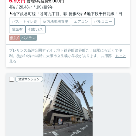
6.9
万円
管理/共益費8,000円
4階 / 20.48㎡ / 1K /築9年
地下鉄谷町線「谷町九丁目」駅 徒歩8分
地下鉄千日前線「日本橋」駅 徒歩11分
バス・トイレ別
室内洗濯機置場
エアコン
バルコニー
電気有
都市ガス
敷礼0
パノラマ
プレサンス高津公園ディオ：地下鉄谷町線谷町九丁目駅にも近くて便
利。徒歩14分の場所に大阪市立生魂小学校があります。共用部...
もっと
見る
賃貸マンション