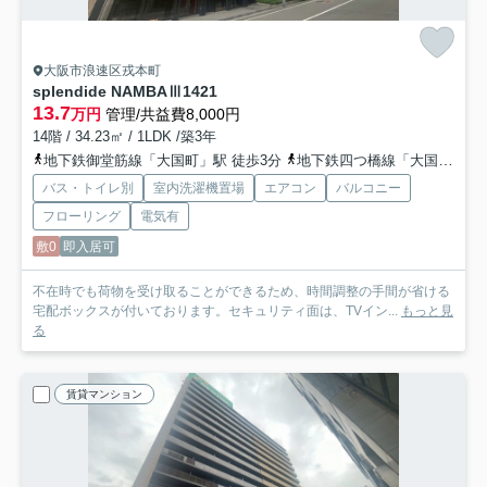
大阪市浪速区戎本町
splendide NAMBAⅢ
1421
13.7
万円
管理/共益費8,000円
14階 / 34.23㎡ / 1LDK /築3年
地下鉄御堂筋線「大国町」駅 徒歩3分
地下鉄四つ橋線「大国町」駅 徒歩3分
バス・トイレ別
室内洗濯機置場
エアコン
バルコニー
フローリング
電気有
敷0
即入居可
不在時でも荷物を受け取ることができるため、時間調整の手間が省ける
宅配ボックスが付いております。セキュリティ面は、TVイン...
もっと見
る
賃貸マンション