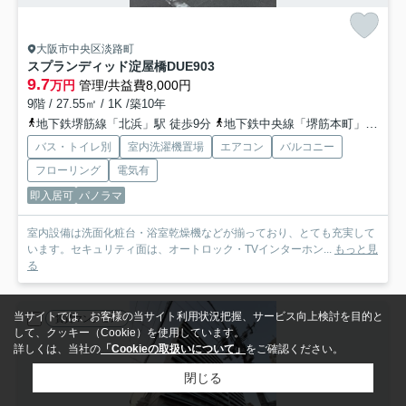
大阪市中央区淡路町
スプランディッド淀屋橋DUE
903
9.7
万円
管理/共益費8,000円
9階 / 27.55㎡ / 1K /築10年
地下鉄堺筋線「北浜」駅 徒歩9分
地下鉄中央線「堺筋本町」駅 徒歩11分
バス・トイレ別
室内洗濯機置場
エアコン
バルコニー
フローリング
電気有
即入居可
パノラマ
室内設備は洗面化粧台・浴室乾燥機などが揃っており、とても充実して
います。セキュリティ面は、オートロック・TVインターホン...
もっと見
る
当サイトでは、お客様の当サイト利用状況把握、サービス向上検討を目的と
賃貸マンション
して、クッキー（Cookie）を使用しています。
詳しくは、当社の
「Cookieの取扱いについて」
をご確認ください。
閉じる