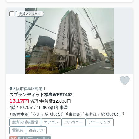
賃貸マンション
大阪市福島区海老江
スプランディッド福島WEST
402
13.1
万円
管理/共益費12,000円
4階 / 40.70㎡ / 1LDK /築1年未満
阪神本線「淀川」駅 徒歩5分
東西線「海老江」駅 徒歩8分
地下鉄
室内洗濯機置場
エアコン
バルコニー
フローリング
電気有
都市ガス