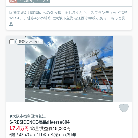
敷0
即入居可
パノラマ
阪神本線淀川駅周辺への引っ越しをお考えなら「スプランディッド福島
WEST」。徒歩4分の場所に大阪市立海老江西小学校があり...
もっと見
る
賃貸マンション
大阪市福島区海老江
S-RESIDENCE福島diverse
604
17.4
万円
管理/共益費15,000円
6階 / 43.40㎡ / 1LDK＋S(納戸) /築1年