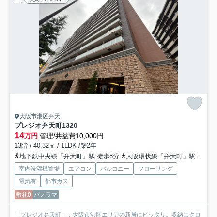
大阪市港区弁天
プレジオ弁天町
1320
14
万円
管理/共益費10,000円
13階 / 40.32㎡ / 1LDK /築2年
地下鉄中央線「弁天町」駅 徒歩8分
大阪環状線「弁天町」駅 徒歩10分
室内洗濯機置場
エアコン
バルコニー
フローリング
電気有
都市ガス
敷礼0
パノラマ
「プレジオ弁天町」：大阪市港区エリアの新居にピッタリ。収納はクロ