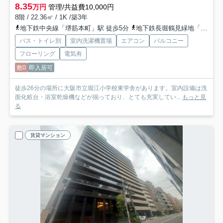
8.35
万円
管理/共益費10,000円
8階 / 22.36㎡ / 1K /築3年
地下鉄中央線「堺筋本町」駅 徒歩5分
地下鉄長堀鶴見緑地「長堀橋」駅 徒歩8分
バス・トイレ別
室内洗濯機置場
エアコン
バルコニー
フローリング
電気有
敷0
即入居可
徒歩26分の場所に大阪市立堀江小学校東学舎があります。室内設備は洗
面化粧台・浴室乾燥機などが揃っており、とても充実してい...
もっと見
る
賃貸マンション