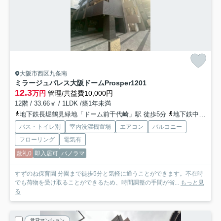
大阪市西区九条南
ミラージュパレス大阪ドームProsper
1201
12.3
万円
管理/共益費10,000円
12階 / 33.66㎡ / 1LDK /築1年未満
地下鉄長堀鶴見緑地「ドーム前千代崎」駅 徒歩5分
地下鉄中央線「九条」駅 徒歩9分
バス・トイレ別
室内洗濯機置場
エアコン
バルコニー
フローリング
電気有
敷礼0
即入居可
パノラマ
すずのね保育園 分園まで徒歩5分と気軽に通うことができます。不在時
でも荷物を受け取ることができるため、時間調整の手間が省...
もっと見
る
賃貸マンション