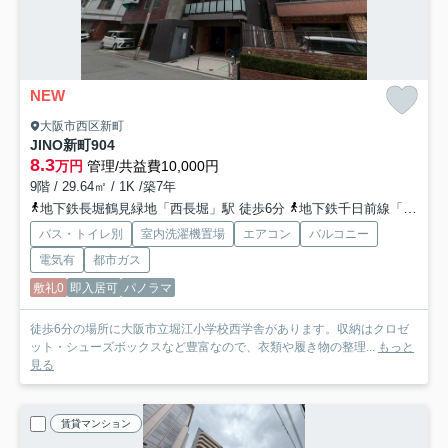
NEW
大阪市西区新町
JINO新町
904
8.3
万円
管理/共益費10,000円
9階 / 29.64㎡ / 1K /築7年
地下鉄長堀鶴見緑地「西長堀」駅 徒歩6分
地下鉄千日前線「阿波座」駅 徒歩9分
バス・トイレ別
室内洗濯機置場
エアコン
バルコニー
電気有
都市ガス
敷礼0
即入居可
パノラマ
徒歩6分の場所に大阪市立堀江小学校西学舎があります。収納はクロゼ
ット・シューズボックスなど豊富なので、衣類や履き物の整理...
もっと
見る
賃貸マンション