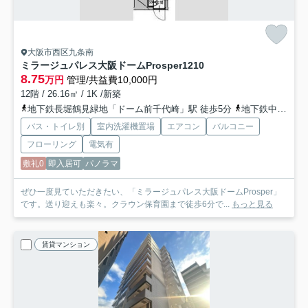
大阪市西区九条南
ミラージュパレス大阪ドームProsper
1210
8.75
万円
管理/共益費10,000円
12階 / 26.16㎡ / 1K /新築
地下鉄長堀鶴見緑地「ドーム前千代崎」駅 徒歩5分
地下鉄中央線「九条」駅 徒歩9分
バス・トイレ別
室内洗濯機置場
エアコン
バルコニー
フローリング
電気有
敷礼0
即入居可
パノラマ
ぜひ一度見ていただきたい、「ミラージュパレス大阪ドームProsper」
です。送り迎えも楽々。クラウン保育園まで徒歩6分で...
もっと見る
賃貸マンション