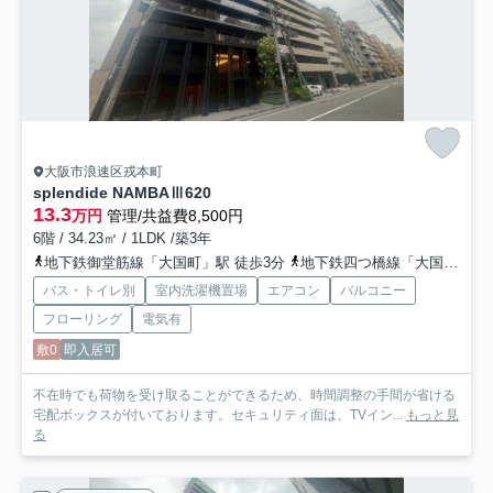
大阪市浪速区戎本町
splendide NAMBAⅢ
620
13.3
万円
管理/共益費8,500円
6階 / 34.23㎡ / 1LDK /築3年
地下鉄御堂筋線「大国町」駅 徒歩3分
地下鉄四つ橋線「大国町」駅 徒歩3分
バス・トイレ別
室内洗濯機置場
エアコン
バルコニー
フローリング
電気有
敷0
即入居可
不在時でも荷物を受け取ることができるため、時間調整の手間が省ける
宅配ボックスが付いております。セキュリティ面は、TVイン...
もっと見
る