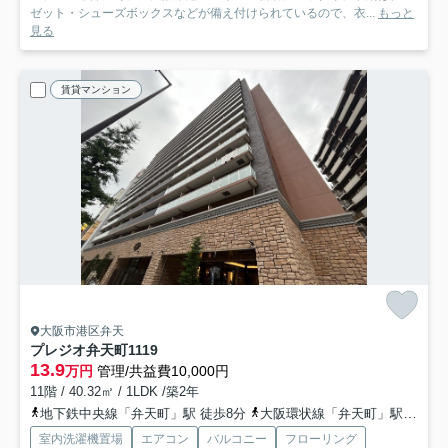
ゼット・シューズボックスなどが備え付けられているので、衣...
もっと
見る
賃貸マンション
大阪市港区弁天
プレジオ弁天町
1119
13.9
万円
管理/共益費10,000円
11階 / 40.32㎡ / 1LDK /築2年
地下鉄中央線「弁天町」駅 徒歩8分
大阪環状線「弁天町」駅 徒歩10分
室内洗濯機置場
エアコン
バルコニー
フローリング