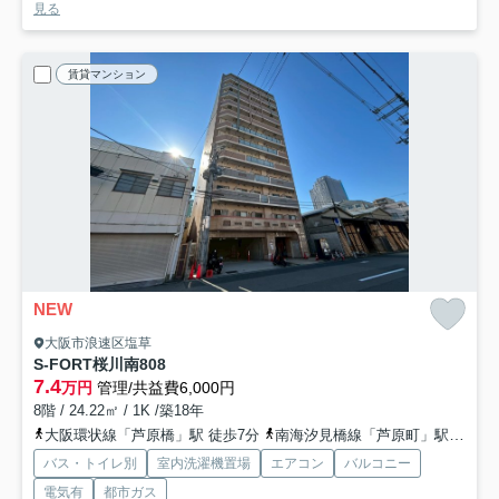
見る
賃貸マンション
NEW
大阪市浪速区塩草
S-FORT桜川南
808
7.4
万円
管理/共益費6,000円
8階 / 24.22㎡ / 1K /築18年
大阪環状線「芦原橋」駅 徒歩7分
南海汐見橋線「芦原町」駅 徒歩7分
バス・トイレ別
室内洗濯機置場
エアコン
バルコニー
電気有
都市ガス