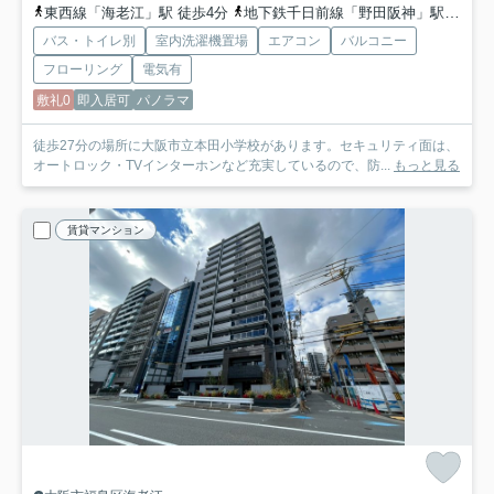
東西線「海老江」駅 徒歩4分
地下鉄千日前線「野田阪神」駅 徒歩4分
バス・トイレ別
室内洗濯機置場
エアコン
バルコニー
フローリング
電気有
敷礼0
即入居可
パノラマ
徒歩27分の場所に大阪市立本田小学校があります。セキュリティ面は、
オートロック・TVインターホンなど充実しているので、防...
もっと見る
賃貸マンション