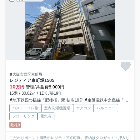
大阪市西区京町堀
レジティア京町堀
1505
10
万円
管理/共益費8,000円
15階 / 30.82㎡ / 1DK /築19年
地下鉄四つ橋線「肥後橋」駅 徒歩10分
京阪電鉄中之島線「中之島」駅 徒歩14分
バス・トイレ別
室内洗濯機置場
エアコン
バルコニー
フローリング
電気有
敷礼0
こだわりポイント満載のレジティア京町堀。収納はクロゼット・押入な