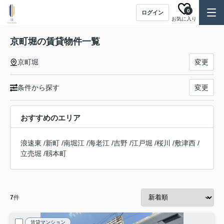
0
ログイン
お気に入り
京町堀の賃貸物件一覧
京町堀
変更
条件から探す
変更
おすすめのエリア
浪速東
/
新町
/
南堀江
/
海老江
/
吉野
/
江戸堀
/
桜川
/
敷津西
/
立売堀
/
靱本町
7
件
賃貸マンション