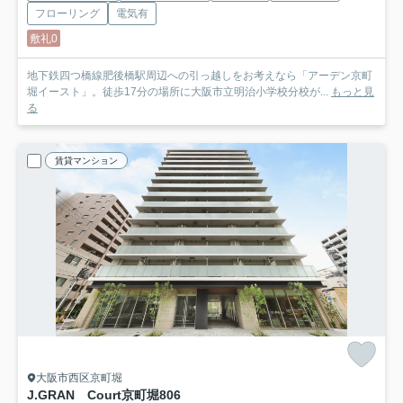
フローリング
電気有
敷礼0
地下鉄四つ橋線肥後橋駅周辺への引っ越しをお考えなら「アーデン京町
堀イースト」。徒歩17分の場所に大阪市立明治小学校分校が...
もっと見
る
賃貸マンション
大阪市西区京町堀
J.GRAN Court京町堀
806