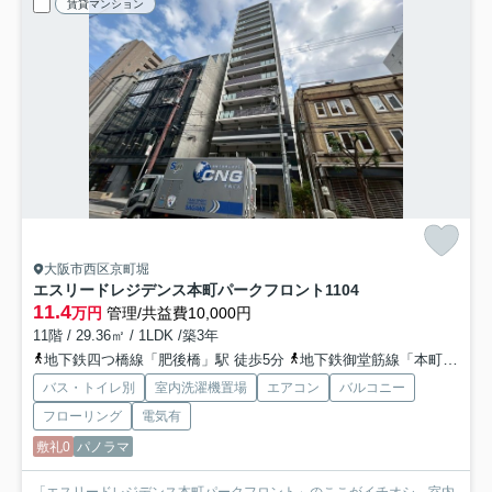
賃貸マンション
大阪市西区京町堀
エスリードレジデンス本町パークフロント
1104
11.4
万円
管理/共益費10,000円
11階 / 29.36㎡ / 1LDK /築3年
地下鉄四つ橋線「肥後橋」駅 徒歩5分
地下鉄御堂筋線「本町」駅 徒歩9分
バス・トイレ別
室内洗濯機置場
エアコン
バルコニー
フローリング
電気有
敷礼0
パノラマ