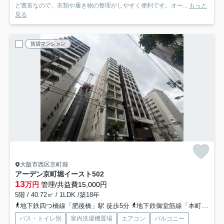
ど豊富なので、衣類や履き物の整理がしやすく便利です。オー...
もっと
見る
賃貸マンション
大阪市西区京町堀
アーデン京町堀イースト
502
13
万円
管理/共益費15,000円
5階 / 40.72㎡ / 1LDK /築18年
地下鉄四つ橋線「肥後橋」駅 徒歩5分
地下鉄御堂筋線「本町」駅 徒歩6分
バス・トイレ別
室内洗濯機置場
エアコン
バルコニー