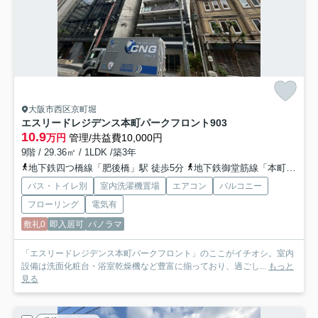
大阪市西区京町堀
エスリードレジデンス本町パークフロント
903
10.9
万円
管理/共益費10,000円
9階 / 29.36㎡ / 1LDK /築3年
地下鉄四つ橋線「肥後橋」駅 徒歩5分
地下鉄御堂筋線「本町」駅 徒歩9分
バス・トイレ別
室内洗濯機置場
エアコン
バルコニー
フローリング
電気有
敷礼0
即入居可
パノラマ
「エスリードレジデンス本町パークフロント」のここがイチオシ。室内
設備は洗面化粧台・浴室乾燥機など豊富に揃っており、過ごし...
もっと
見る