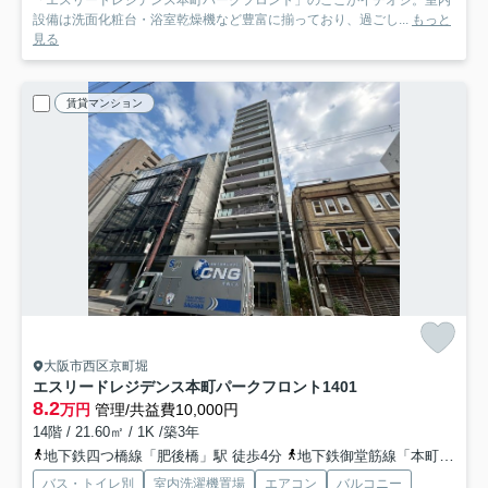
「エスリードレジデンス本町パークフロント」のここがイチオシ。室内
設備は洗面化粧台・浴室乾燥機など豊富に揃っており、過ごし...
もっと
見る
賃貸マンション
大阪市西区京町堀
エスリードレジデンス本町パークフロント
1401
8.2
万円
管理/共益費10,000円
14階 / 21.60㎡ / 1K /築3年
地下鉄四つ橋線「肥後橋」駅 徒歩4分
地下鉄御堂筋線「本町」駅 徒歩5分
バス・トイレ別
室内洗濯機置場
エアコン
バルコニー