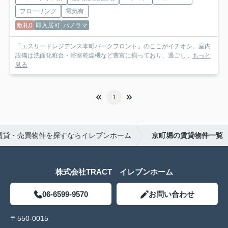
フローリング
電気有
敷礼0
即入居可
パノラマ
「エスリードレジデンス本町パークフロント」のここがイチオシ。室内
設備は洗面化粧台・浴室乾燥機など豊富に揃っており、過ごし...
もっと
見る
1
賃貸・売買物件を探すならイレブンホーム
京町堀の賃貸物件一覧
株式会社TRACT イレブンホーム
06-6599-9570
お問い合わせ
〒550-0015