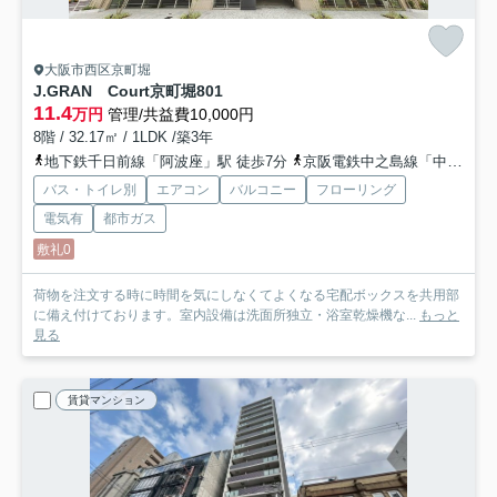
大阪市西区京町堀
J.GRAN Court京町堀
801
11.4
万円
管理/共益費10,000円
8階 / 32.17㎡ / 1LDK /築3年
地下鉄千日前線「阿波座」駅 徒歩7分
京阪電鉄中之島線「中之島」駅 徒歩14分
バス・トイレ別
エアコン
バルコニー
フローリング
電気有
都市ガス
敷礼0
荷物を注文する時に時間を気にしなくてよくなる宅配ボックスを共用部
に備え付けております。室内設備は洗面所独立・浴室乾燥機な...
もっと
見る
賃貸マンション