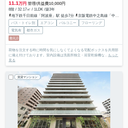
11.1
万円
管理/共益費10,000円
8階 / 32.17㎡ / 1LDK /築3年
地下鉄千日前線「阿波座」駅 徒歩7分
京阪電鉄中之島線「中之島」駅 徒歩14分
バス・トイレ別
エアコン
バルコニー
フローリング
電気有
都市ガス
敷礼0
荷物を注文する時に時間を気にしなくてよくなる宅配ボックスを共用部
に備え付けております。室内設備は洗面所独立・浴室乾燥機な...
もっと
見る
賃貸マンション