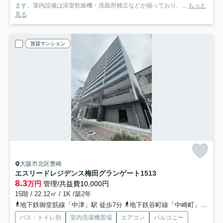
ます。室内設備は浴室乾燥機・洗面所独立などが揃っており、...
もっと
見る
賃貸マンション
大阪市北区豊崎
エスリードレジデンス梅田グランゲート
1513
8.3
万円
管理/共益費10,000円
15階 / 22.12㎡ / 1K /築2年
地下鉄御堂筋線「中津」駅 徒歩7分
地下鉄谷町線「中崎町」駅 徒歩14分
バス・トイレ別
室内洗濯機置場
エアコン
バルコニー