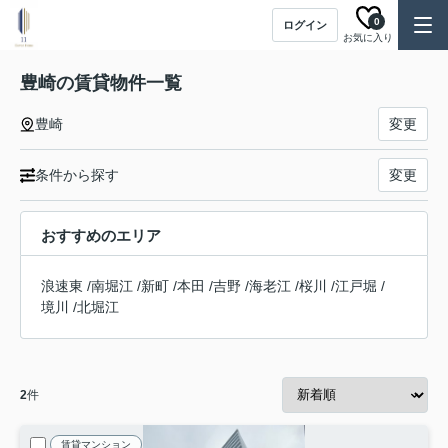
0
ログイン
お気に入り
豊崎の賃貸物件一覧
豊崎
変更
条件から探す
変更
おすすめのエリア
浪速東
/
南堀江
/
新町
/
本田
/
吉野
/
海老江
/
桜川
/
江戸堀
/
境川
/
北堀江
2
件
賃貸マンション