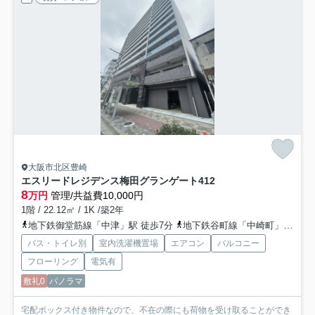
大阪市北区豊崎
エスリードレジデンス梅田グランゲート
412
8
万円
管理/共益費10,000円
1階 / 22.12㎡ / 1K /築2年
地下鉄御堂筋線「中津」駅 徒歩7分
地下鉄谷町線「中崎町」駅 徒歩14分
バス・トイレ別
室内洗濯機置場
エアコン
バルコニー
フローリング
電気有
敷礼0
パノラマ
宅配ボックス付き物件なので、不在の際にも荷物を受け取ることができ