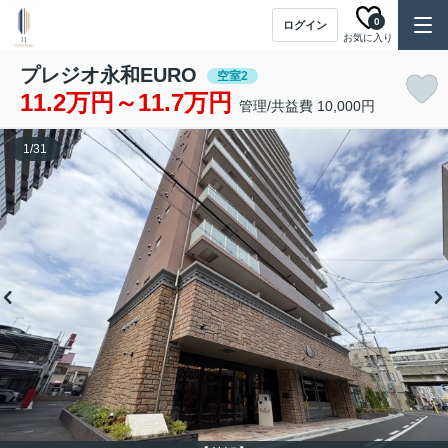
0
ログイン
お気に入り
プレジオ永和EURO
空室2
11.2万円～11.7万円
管理/共益費 10,000円
1
/
31