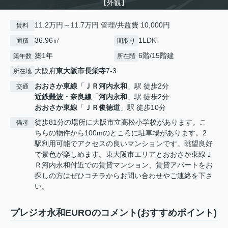
【外観】
11.2万円～11.7万円 管理/共益費 10,000円
賃料
36.96㎡
1LDK
面積
間取り
築1年
6階/15階建
築年数
所在階
大阪府
東大阪市
長栄寺
7-3
所在地
おおさか東線
「
ＪＲ河内永和
」駅 徒歩2分
交通
近鉄難波・奈良線
「
河内永和
」駅 徒歩2分
おおさか東線
「
ＪＲ俊徳道
」駅 徒歩10分
徒歩81分の場所に大阪市立高松小学校があります。こ
備考
ちらの物件から100mのところに駐車場があります。2
駅利用可能でアクセスの良いマンションです。眺望良好
で景色が楽しめます。東大阪市エリアとおおさか東線Ｊ
Ｒ河内永和付近での賃貸マンション、賃貸アパートをお
探しの方はぜひコチラからお問い合わせやご連絡を下さ
い。
プレジオ永和EUROのコメント(おすすめポイント)