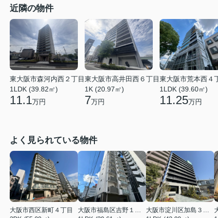
近隣の物件
東大阪市森河内西２丁目
東大阪市高井田西６丁目
東大阪市荒本西４
1LDK (39.82㎡)
1K (20.97㎡)
1LDK (39.60㎡)
11.1
7
11.25
万円
万円
万円
よく見られている物件
大阪市西区新町４丁目
大阪市福島区吉野１丁目
大阪市淀川区加島３丁目