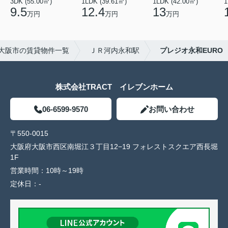
3DK (55.00㎡)
1LDK (39.61㎡)
1LDK (42.00㎡)
1
9.5
12.4
13
万円
万円
万円
大阪市の賃貸物件一覧
ＪＲ河内永和駅
プレジオ永和EURO
株式会社TRACT イレブンホーム
06-6599-9570
お問い合わせ
〒550-0015
大阪府大阪市西区南堀江３丁目12−19 フォレストスクエア西長堀
1F
営業時間：
10時～19時
定休日：
-