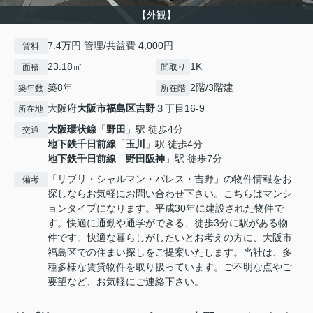
【外観】
7.4万円 管理/共益費 4,000円
賃料
23.18㎡
1K
面積
間取り
築8年
2階/3階建
築年数
所在階
大阪府
大阪市福島区
吉野
３丁目16-9
所在地
大阪環状線
「
野田
」駅 徒歩4分
交通
地下鉄千日前線
「
玉川
」駅 徒歩4分
地下鉄千日前線
「
野田阪神
」駅 徒歩7分
「リブリ・シャルマン・パレス・吉野」の物件情報をお
備考
探しならお気軽にお問い合わせ下さい。こちらはマンシ
ョンタイプになります。平成30年に建設された物件で
す。快適に通勤や通学ができる、徒歩3分に駅がある物
件です。快適な暮らしがしたいとお考えの方に、大阪市
福島区での住まい探しをご提案いたします。当社は、多
種多様な賃貸物件を取り扱っています。ご不明な点やご
要望など、お気軽にご連絡下さい。