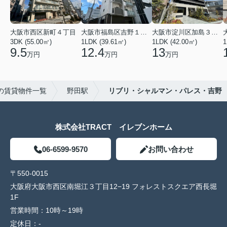
大阪市西区新町４丁目
大阪市福島区吉野１丁目
大阪市淀川区加島３丁目
3DK (55.00㎡)
1LDK (39.61㎡)
1LDK (42.00㎡)
1
9.5
12.4
13
万円
万円
万円
の賃貸物件一覧
野田駅
リブリ・シャルマン・パレス・吉野
株式会社TRACT イレブンホーム
06-6599-9570
お問い合わせ
〒550-0015
大阪府大阪市西区南堀江３丁目12−19 フォレストスクエア西長堀
1F
営業時間：
10時～19時
定休日：
-