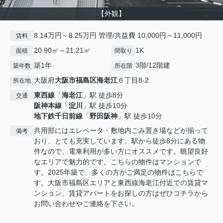
【外観】
8.14万円～8.25万円 管理/共益費 10,000円～11,000円
賃料
20.90㎡～21.21㎡
1K
面積
間取り
築1年
3階/12階建
築年数
所在階
大阪府
大阪市福島区
海老江
６丁目8-2
所在地
東西線
「
海老江
」駅 徒歩8分
交通
阪神本線
「
淀川
」駅 徒歩10分
地下鉄千日前線
「
野田阪神
」駅 徒歩10分
共用部にはエレベータ・敷地内ごみ置き場などが揃って
備考
おり、とても充実しています。駅から徒歩8分にある物
件なので、電車利用が多い方にオススメです。眺望良好
なエリアで魅力的です。こちらの物件はマンションで
す。2025年築で、多くの方がご満足の物件はこちらで
す。大阪市福島区エリアと東西線海老江付近での賃貸マ
ンション、賃貸アパートをお探しの方はぜひコチラから
お問い合わせやご連絡を下さい。