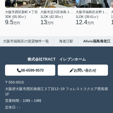
大阪市西区新町４丁目
大阪市淀川区加島３丁目
大阪市福島区吉野１丁目
3DK (55.00㎡)
1LDK (42.00㎡)
1LDK (39.61㎡)
1
9.5
13
12.4
万円
万円
万円
大阪市福島区の賃貸物件一覧
海老江駅
Alivis福島海老江
株式会社TRACT イレブンホーム
06-6599-9570
お問い合わせ
〒550-0015
大阪府大阪市西区南堀江３丁目12−19 フォレストスクエア西長堀
1F
営業時間：
10時～19時
定休日：
-