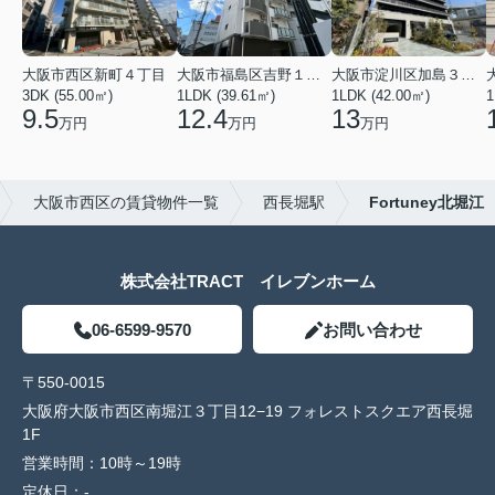
大阪市西区新町４丁目
大阪市福島区吉野１丁目
大阪市淀川区加島３丁目
3DK (55.00㎡)
1LDK (39.61㎡)
1LDK (42.00㎡)
1
9.5
12.4
13
万円
万円
万円
大阪市西区の賃貸物件一覧
西長堀駅
Fortuney北堀江
株式会社TRACT イレブンホーム
06-6599-9570
お問い合わせ
〒550-0015
大阪府大阪市西区南堀江３丁目12−19 フォレストスクエア西長堀
1F
営業時間：
10時～19時
定休日：
-