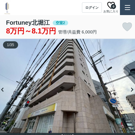
0
ログイン
お気に入り
Fortuney北堀江
空室2
8万円～8.1万円
管理/共益費 6,000円
1
/
35