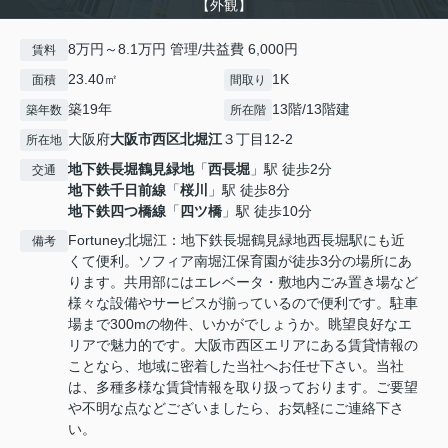
【外観】
8万円～8.1万円 管理/共益費 6,000円
賃料
23.40㎡
1K
面積
間取り
築19年
13階/13階建
築年数
所在階
大阪府
大阪市西区
北堀江
３丁目12-2
所在地
地下鉄長堀鶴見緑地
「
西長堀
」駅 徒歩2分
交通
地下鉄千日前線
「
桜川
」駅 徒歩8分
地下鉄四つ橋線
「
四ツ橋
」駅 徒歩10分
Fortuney北堀江：地下鉄長堀鶴見緑地西長堀駅にも近
備考
くて便利。ソフィア南堀江保育園が徒歩3分の場所にあ
ります。共用部にはエレベータ・敷地内ごみ置き場など
様々な設備やサービスが揃っているので便利です。駐車
場まで300mの物件、いかがでしょうか。眺望良好なエ
リアで魅力的です。大阪市西区エリアにある賃貸情報の
ことなら、地域に密着した当社へお任せ下さい。当社
は、多種多様な賃貸情報を取り扱っております。ご要望
や不明な点などございましたら、お気軽にご連絡下さ
い。