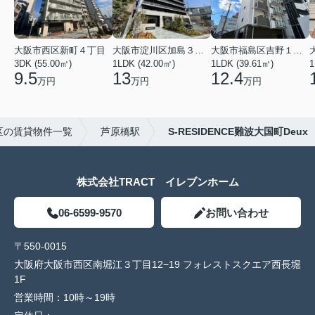
大阪市西区新町４丁目
大阪市淀川区加島３丁目
大阪市福島区吉野１丁目
3DK (55.00㎡)
1LDK (42.00㎡)
1LDK (39.61㎡)
1
9.5
13
12.4
万円
万円
万円
区の賃貸物件一覧
芦原橋駅
S-RESIDENCE難波大国町Deux
株式会社TRACT イレブンホーム
06-6599-9570
お問い合わせ
〒550-0015
大阪府大阪市西区南堀江３丁目12−19 フォレストスクエア西長堀
1F
営業時間：
10時～19時