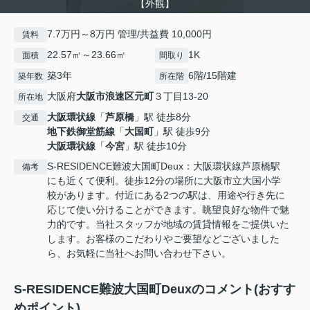
【外観】
7.7万円～8万円 管理/共益費 10,000円
賃料
22.57㎡～23.66㎡
1K
面積
間取り
築3年
6階/15階建
築年数
所在階
大阪府
大阪市浪速区
元町
３丁目13‐20
所在地
大阪環状線
「
芦原橋
」駅 徒歩8分
交通
地下鉄御堂筋線
「
大国町
」駅 徒歩9分
大阪環状線
「
今宮
」駅 徒歩10分
S-RESIDENCE難波大国町Deux：大阪環状線芦原橋駅
備考
にも近くて便利。徒歩12分の場所に大阪市立大国小学
校があります。付近にある2つの駅は、用途や行き先に
応じて使い分けることができます。眺望良好な物件で魅
力的です。当社スタッフが地域の賃貸情報をご提供いた
します。お客様のこだわりやご要望などございました
ら、お気軽に当社へお問い合わせ下さい。
S-RESIDENCE難波大国町Deuxのコメント(おすす
めポイント)