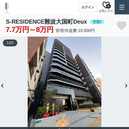
0
ログイン
お気に入り
S-RESIDENCE難波大国町Deux
空室2
7.7万円～8万円
管理/共益費 10,000円
1
/
25