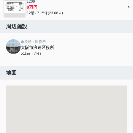
1209
8万円
12階 / 7.15坪(23.66㎡)
周辺施設
市役所・区役所
大阪市浪速区役所
511ｍ（7分）
地図