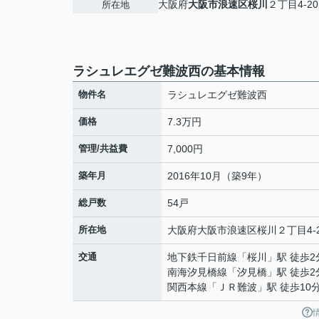
大阪府
大阪市浪速区
桜川
２丁目4-20
所在地
ラシュレエグゼ難波西の基本情報
物件名
ラシュレエグゼ難波西
価格
7.3万円
管理/共益費
7,000円
築年月
2016年10月（築9年）
総戸数
54戸
所在地
大阪府
大阪市浪速区
桜川
２丁目4-
交通
地下鉄千日前線
「
桜川
」駅 徒歩2
南海汐見橋線
「
汐見橋
」駅 徒歩2
関西本線
「
ＪＲ難波
」駅 徒歩10