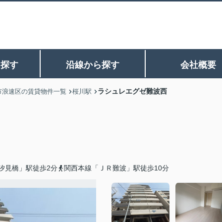
ら探す
沿線から探す
会社概要
ラシュレエグゼ難波西
市浪速区の賃貸物件一覧
桜川駅
汐見橋」駅徒歩2分
関西本線「ＪＲ難波」駅徒歩10分