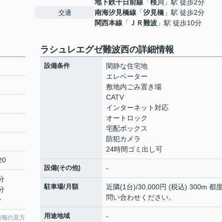
地下鉄千日前線
「
桜川
」駅 徒歩2分
南海汐見橋線
「
汐見橋
」駅 徒歩2分
交通
関西本線
「
ＪＲ難波
」駅 徒歩10分
ラシュレエグゼ難波西の詳細情報
設備条件
閑静な住宅地
エレベーター
敷地内ごみ置き場
CATV
インターネット対応
オートロック
宅配ボックス
防犯カメラ
24時間ゴミ出し可
20
設備(その他)
-
分
駐車場/月額
近隣(1台)/30,000円 (税込) 300m 都
分
問い合わせください。
分
用途地域
-
情報の見方