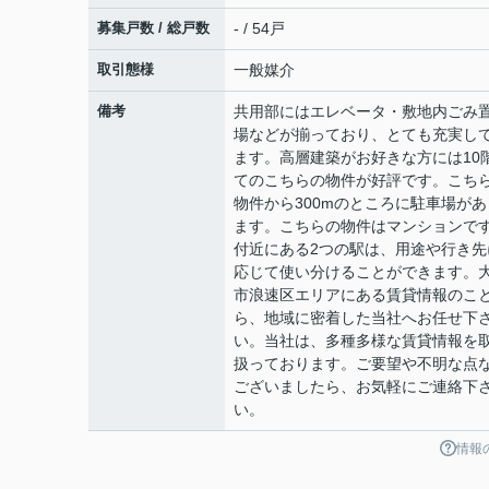
募集戸数 / 総戸数
- / 54戸
取引態様
一般媒介
備考
共用部にはエレベータ・敷地内ごみ
場などが揃っており、とても充実し
ます。高層建築がお好きな方には10
てのこちらの物件が好評です。こち
物件から300mのところに駐車場があ
ます。こちらの物件はマンションで
付近にある2つの駅は、用途や行き先
応じて使い分けることができます。
市浪速区エリアにある賃貸情報のこ
ら、地域に密着した当社へお任せ下
い。当社は、多種多様な賃貸情報を
扱っております。ご要望や不明な点
ございましたら、お気軽にご連絡下
い。
情報