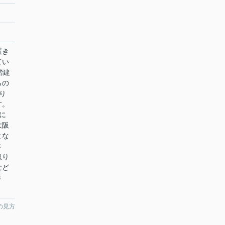
置き
てい
階建
らの
り
す。
に
大阪
とな
さ
取り
など
さ
の見方