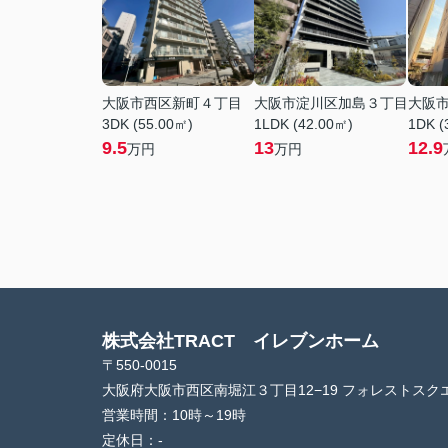
大阪市西区新町４丁目
大阪市淀川区加島３丁目
大阪
3DK (55.00㎡)
1LDK (42.00㎡)
1DK (
9.5
13
12.9
万円
万円
株式会社TRACT イレブンホーム
〒550-0015
大阪府大阪市西区南堀江３丁目12−19 フォレストスクエ
営業時間：
10時～19時
定休日：
-