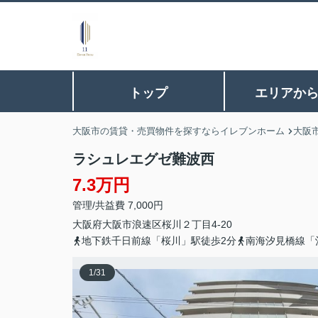
トップ
エリアか
大阪市の賃貸・売買物件を探すならイレブンホーム
大阪
ラシュレエグゼ難波西
7.3万円
管理/共益費 7,000円
大阪府
大阪市浪速区
桜川
２丁目4-20
地下鉄千日前線「桜川」駅徒歩2分
南海汐見橋線「
1
/
31