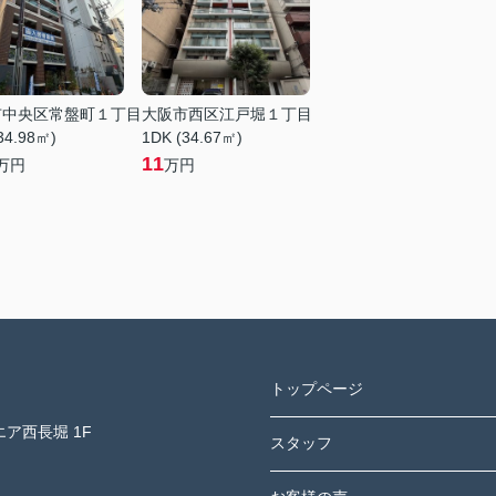
市中央区常盤町１丁目
大阪市西区江戸堀１丁目
34.98㎡)
1DK (34.67㎡)
11
万円
万円
トップページ
ア西長堀 1F
スタッフ