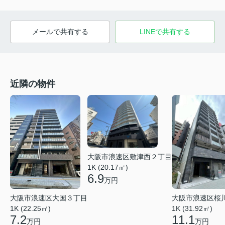
メールで共有する
LINEで共有する
近隣の物件
大阪市浪速区敷津西２丁目
1K (20.17㎡)
6.9
万円
大阪市浪速区大国３丁目
大阪市浪速区桜
1K (22.25㎡)
1K (31.92㎡)
7.2
11.1
万円
万円