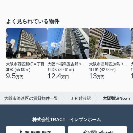
よく見られている物件
大阪市西区新町４丁目
大阪市福島区吉野１丁目
大阪市淀川区加島３丁目
3DK (55.00㎡)
1LDK (39.61㎡)
1LDK (42.00㎡)
1
9.5
12.4
13
万円
万円
万円
大阪市浪速区の賃貸物件一覧
ＪＲ難波駅
大阪難波Noah
株式会社TRACT イレブンホーム
06-6599-9570
お問い合わせ