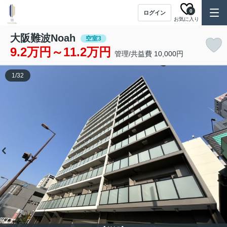
0
ログイン
お気に入り
大阪難波Noah
空室3
9.2万円～11.2万円
管理/共益費 10,000円
1
/
32