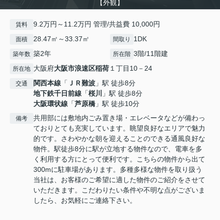
【外観】
9.2万円～11.2万円 管理/共益費 10,000円
賃料
28.47㎡～33.37㎡
1DK
面積
間取り
築2年
3階/11階建
築年数
所在階
大阪府
大阪市浪速区
稲荷
１丁目10－24
所在地
関西本線
「
ＪＲ難波
」駅 徒歩8分
交通
地下鉄千日前線
「
桜川
」駅 徒歩8分
大阪環状線
「
芦原橋
」駅 徒歩10分
共用部には敷地内ごみ置き場・エレベータなどが備わっ
備考
ておりとても充実しています。眺望良好なエリアで魅力
的です。さわやかな朝を迎えることのできる通風良好な
物件。駅徒歩8分に駅が立地する物件なので、電車を多
く利用する方にとって便利です。こちらの物件から出て
300mに駐車場があります。多種多様な物件を取り扱う
当社は、お客様のご希望に適した物件のご紹介をさせて
いただきます。こだわりたい条件や不明な点がございま
したら、お気軽にご連絡下さい。