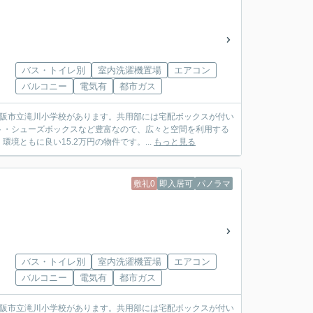
バス・トイレ別
室内洗濯機置場
エアコン
バルコニー
電気有
都市ガス
大阪市立滝川小学校があります。共用部には宅配ボックスが付い
ト・シューズボックスなど豊富なので、広々と空間を利用する
ともに良い15.2万円の物件です。...
もっと見る
敷礼0
即入居可
パノラマ
バス・トイレ別
室内洗濯機置場
エアコン
バルコニー
電気有
都市ガス
大阪市立滝川小学校があります。共用部には宅配ボックスが付い