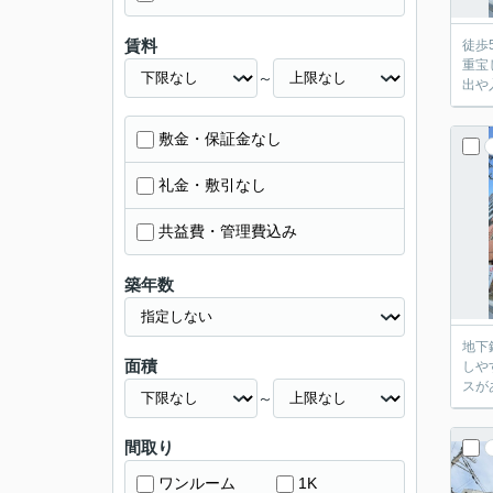
賃料
徒歩
重宝
～
出や
敷金・保証金なし
礼金・敷引なし
共益費・管理費込み
築年数
地下
面積
しや
スが
～
間取り
ワンルーム
1K