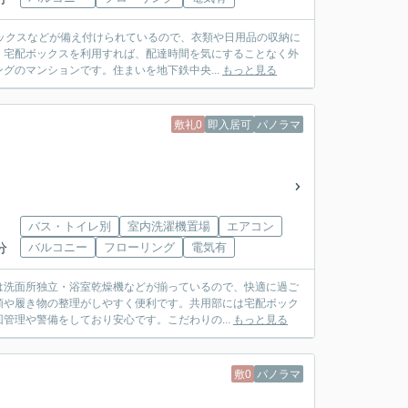
ックスなどが備え付けられているので、衣類や日用品の収納に
。宅配ボックスを利用すれば、配達時間を気にすることなく外
グのマンションです。住まいを地下鉄中央...
もっと見る
敷礼0
即入居可
パノラマ
バス・トイレ別
室内洗濯機置場
エアコン
分
バルコニー
フローリング
電気有
は洗面所独立・浴室乾燥機などが揃っているので、快適に過ご
類や履き物の整理がしやすく便利です。共用部には宅配ボック
管理や警備をしており安心です。こだわりの...
もっと見る
敷0
パノラマ