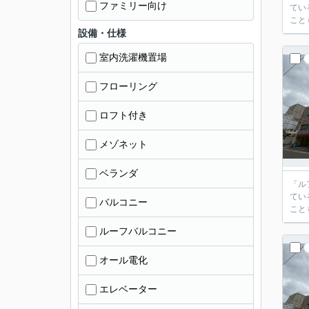
ファミリー向け
てい
こと
設備・仕様
室内洗濯機置場
フローリング
ロフト付き
メゾネット
ベランダ
「ル
てい
バルコニー
こと
ルーフバルコニー
オール電化
エレベーター