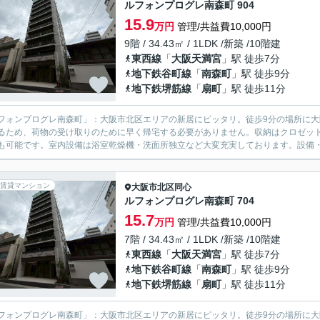
ルフォンプログレ南森町 904
15.9
万円
管理/共益費10,000円
9階 / 34.43㎡ / 1LDK /新築 /10階建
東西線
「
大阪天満宮
」駅 徒歩7分
地下鉄谷町線
「
南森町
」駅 徒歩9分
地下鉄堺筋線
「
扇町
」駅 徒歩11分
フォンプログレ南森町」：大阪市北区エリアの新居にピッタリ。徒歩9分の場所に
るため、荷物の受け取りのために早く帰宅する必要がありません。収納はクロゼッ
も可能です。室内設備は浴室乾燥機・洗面所独立など大変充実しております。設備・環境
賃貸マンション
大阪市北区
同心
ルフォンプログレ南森町 704
15.7
万円
管理/共益費10,000円
7階 / 34.43㎡ / 1LDK /新築 /10階建
東西線
「
大阪天満宮
」駅 徒歩7分
地下鉄谷町線
「
南森町
」駅 徒歩9分
地下鉄堺筋線
「
扇町
」駅 徒歩11分
フォンプログレ南森町」：大阪市北区エリアの新居にピッタリ。徒歩9分の場所に