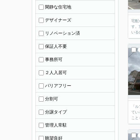
閑静な住宅地
デザイナーズ
宅配
す。
いる
リノベーション済
保証人不要
事務所可
２人入居可
バリアフリー
分割可
「ル
分譲タイプ
てい
こと
管理人常駐
眺望良好