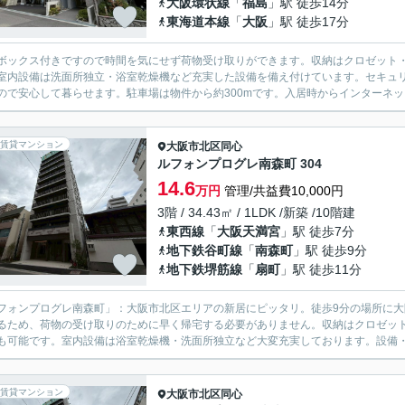
大阪環状線
「
福島
」駅 徒歩14分
東海道本線
「
大阪
」駅 徒歩17分
ボックス付きですので時間を気にせず荷物受け取りができます。収納はクロゼット
室内設備は洗面所独立・浴室乾燥機など充実した設備を備え付けています。セキュリ
ので安心して暮らせます。駐車場は物件から約300mです。入居時からインターネッ
賃貸マンション
大阪市北区
同心
ルフォンプログレ南森町 304
14.6
万円
管理/共益費10,000円
3階 / 34.43㎡ / 1LDK /新築 /10階建
東西線
「
大阪天満宮
」駅 徒歩7分
地下鉄谷町線
「
南森町
」駅 徒歩9分
地下鉄堺筋線
「
扇町
」駅 徒歩11分
フォンプログレ南森町」：大阪市北区エリアの新居にピッタリ。徒歩9分の場所に
るため、荷物の受け取りのために早く帰宅する必要がありません。収納はクロゼッ
も可能です。室内設備は浴室乾燥機・洗面所独立など大変充実しております。設備・環境
賃貸マンション
大阪市北区
同心