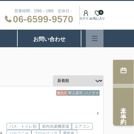
営業時間：10時～19時 定休日：
0
06-6599-9570
ログイン
お気に入り
お問い合わせ
敷礼0
即入居可
パノラマ
来店予約
バス・トイレ別
室内洗濯機置場
エアコン
分
バルコニー
フローリング
電気有