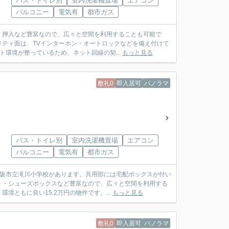
バス・トイレ別
室内洗濯機置場
エアコン
バルコニー
電気有
都市ガス
・押入など豊富なので、広々と空間を利用することも可能で
ティ面は、TVインターホン・オートロックなどを備え付けて
ト環境が整っているため、ネット回線の契...
もっと見る
敷礼0
即入居可
パノラマ
バス・トイレ別
室内洗濯機置場
エアコン
バルコニー
電気有
都市ガス
大阪市立滝川小学校があります。共用部には宅配ボックスが付い
ト・シューズボックスなど豊富なので、広々と空間を利用する
ともに良い15.2万円の物件です。...
もっと見る
敷礼0
即入居可
パノラマ