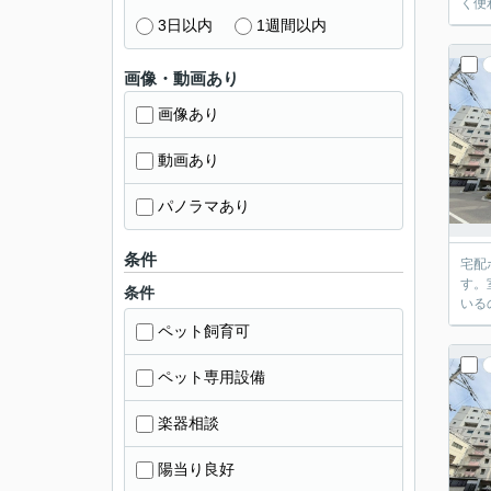
く便
3日以内
1週間以内
画像・動画あり
画像あり
動画あり
パノラマあり
条件
宅配
す。
条件
いる
ペット飼育可
ペット専用設備
楽器相談
陽当り良好