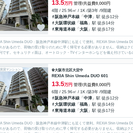
13.5
万円
管理/共益費8,000円
4階 / 25.96㎡ / 1K /築3年 /9階建
阪急神戸本線
「
中津
」駅 徒歩12分
大阪環状線
「
福島
」駅 徒歩14分
東海道本線
「
大阪
」駅 徒歩17分
XIA Shin Umeda DUO：阪急神戸本線中津駅にも近くて便利。REXIA Shin 
スがあるので、荷物の受け取りのために早く帰宅する必要がありません。収納はク
利です。セキュリティ面は、オートロック・TVインターホンなどを備え付けているので
賃貸マンション
大阪市北区
大淀中
REXIA Shin Umeda DUO 601
13.5
万円
管理/共益費8,000円
6階 / 25.96㎡ / 1K /築3年 /9階建
阪急神戸本線
「
中津
」駅 徒歩12分
大阪環状線
「
福島
」駅 徒歩14分
東海道本線
「
大阪
」駅 徒歩17分
XIA Shin Umeda DUO：阪急神戸本線中津駅にも近くて便利。REXIA Shin 
スがあるので、荷物の受け取りのために早く帰宅する必要がありません。収納はク