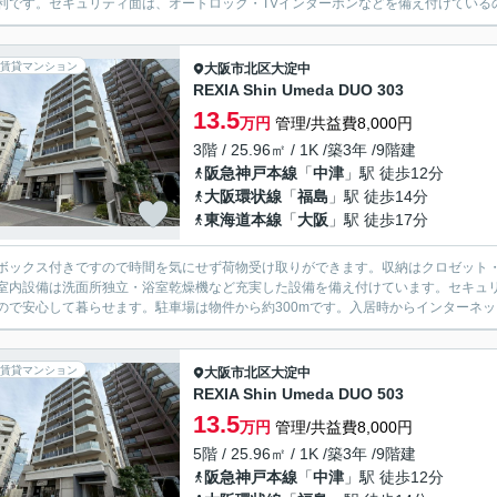
利です。セキュリティ面は、オートロック・TVインターホンなどを備え付けているので
賃貸マンション
大阪市北区
大淀中
REXIA Shin Umeda DUO 303
13.5
万円
管理/共益費8,000円
3階 / 25.96㎡ / 1K /築3年 /9階建
阪急神戸本線
「
中津
」駅 徒歩12分
大阪環状線
「
福島
」駅 徒歩14分
東海道本線
「
大阪
」駅 徒歩17分
ボックス付きですので時間を気にせず荷物受け取りができます。収納はクロゼット
室内設備は洗面所独立・浴室乾燥機など充実した設備を備え付けています。セキュリ
ので安心して暮らせます。駐車場は物件から約300mです。入居時からインターネッ
賃貸マンション
大阪市北区
大淀中
REXIA Shin Umeda DUO 503
13.5
万円
管理/共益費8,000円
5階 / 25.96㎡ / 1K /築3年 /9階建
阪急神戸本線
「
中津
」駅 徒歩12分