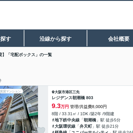
ら探す
沿線から探す
会社概要
貸】「宅配ボックス」の一覧
件
賃貸マンション
大阪市港区
三先
レジデンス朝潮橋 803
9.3
万円
管理/共益費8,000円
8階 / 33.31㎡ / 1DK /築2年 /9階建
地下鉄中央線
「
朝潮橋
」駅 徒歩5分
大阪環状線
「
弁天町
」駅 徒歩21分
桜島線
「
ユニバーサルシティ
」駅 徒歩24