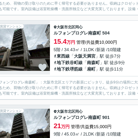
るため、荷物の受け取りのために早く帰宅する必要がありません。収納はクロゼッ
も可能です。室内設備は浴室乾燥機・洗面所独立など大変充実しております。設備・環境
賃貸マンション
大阪市北区
同心
ルフォンプログレ南森町 504
15.4
万円
管理/共益費10,000円
5階 / 34.43㎡ / 1LDK /新築 /10階建
東西線
「
大阪天満宮
」駅 徒歩7分
地下鉄谷町線
「
南森町
」駅 徒歩9分
地下鉄堺筋線
「
扇町
」駅 徒歩11分
フォンプログレ南森町」：大阪市北区エリアの新居にピッタリ。徒歩9分の場所に
るため、荷物の受け取りのために早く帰宅する必要がありません。収納はクロゼッ
も可能です。室内設備は浴室乾燥機・洗面所独立など大変充実しております。設備・環境
賃貸マンション
大阪市北区
同心
ルフォンプログレ南森町 901
21
万円
管理/共益費15,000円
9階 / 45.03㎡ / 2LDK /新築 /10階建