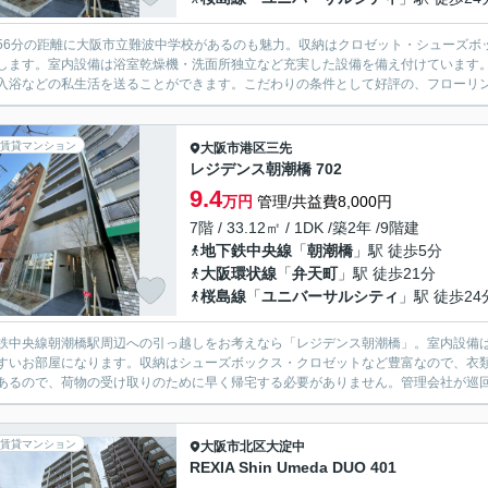
56分の距離に大阪市立難波中学校があるのも魅力。収納はクロゼット・シューズボ
します。室内設備は浴室乾燥機・洗面所独立など充実した設備を備え付けています
入浴などの私生活を送ることができます。こだわりの条件として好評の、フローリン
賃貸マンション
大阪市港区
三先
レジデンス朝潮橋 702
9.4
万円
管理/共益費8,000円
7階 / 33.12㎡ / 1DK /築2年 /9階建
地下鉄中央線
「
朝潮橋
」駅 徒歩5分
大阪環状線
「
弁天町
」駅 徒歩21分
桜島線
「
ユニバーサルシティ
」駅 徒歩24
鉄中央線朝潮橋駅周辺への引っ越しをお考えなら「レジデンス朝潮橋」。室内設備
すいお部屋になります。収納はシューズボックス・クロゼットなど豊富なので、衣
あるので、荷物の受け取りのために早く帰宅する必要がありません。管理会社が巡回
賃貸マンション
大阪市北区
大淀中
REXIA Shin Umeda DUO 401