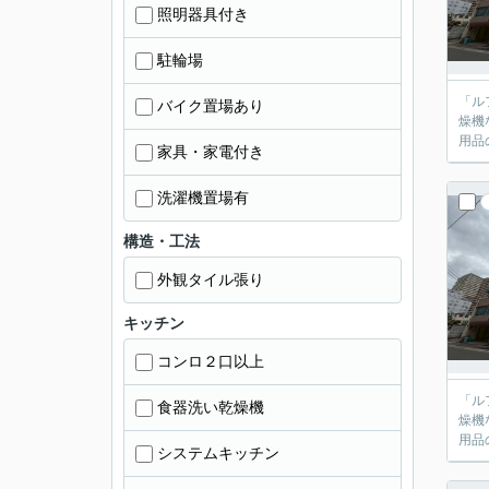
照明器具付き
駐輪場
「ル
バイク置場あり
燥機
用品
家具・家電付き
洗濯機置場有
構造・工法
外観タイル張り
キッチン
コンロ２口以上
「ル
食器洗い乾燥機
燥機
用品
システムキッチン