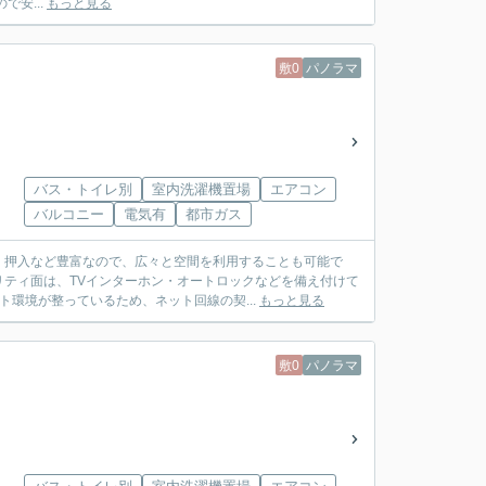
安...
もっと見る
敷0
パノラマ
バス・トイレ別
室内洗濯機置場
エアコン
バルコニー
電気有
都市ガス
・押入など豊富なので、広々と空間を利用することも可能で
ティ面は、TVインターホン・オートロックなどを備え付けて
ト環境が整っているため、ネット回線の契...
もっと見る
敷0
パノラマ