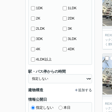
1DK
1LDK
2K
2DK
2LDK
3K
RE
3DK
3LDK
ック
く便
4K
4DK
4LDK以上
駅・バス停からの時間
建物構造
追加する
情報公開日
RE
指定しない
本日
ック