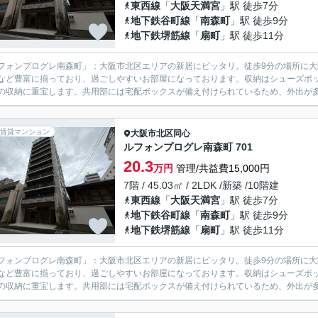
東西線
「
大阪天満宮
」駅 徒歩7分
地下鉄谷町線
「
南森町
」駅 徒歩9分
地下鉄堺筋線
「
扇町
」駅 徒歩11分
フォンプログレ南森町」：大阪市北区エリアの新居にピッタリ。徒歩9分の場所に
など豊富に揃っており、過ごしやすいお部屋になっております。収納はシューズボ
の収納に重宝します。共用部には宅配ボックスが備え付けられているため、外出が多
賃貸マンション
大阪市北区
同心
ルフォンプログレ南森町 701
20.3
万円
管理/共益費15,000円
7階 / 45.03㎡ / 2LDK /新築 /10階建
東西線
「
大阪天満宮
」駅 徒歩7分
地下鉄谷町線
「
南森町
」駅 徒歩9分
地下鉄堺筋線
「
扇町
」駅 徒歩11分
フォンプログレ南森町」：大阪市北区エリアの新居にピッタリ。徒歩9分の場所に
など豊富に揃っており、過ごしやすいお部屋になっております。収納はシューズボ
の収納に重宝します。共用部には宅配ボックスが備え付けられているため、外出が多