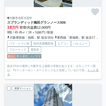
大阪市北区大淀中
スプランディッド梅田グランノース
906
18
万円
管理/共益費12,000円
9階 / 45.45㎡ / 1K＋S(納戸) /新築
大阪環状線「福島」駅 徒歩16分
東西線「新福島」駅 徒歩17分
阪
バス・トイレ別
室内洗濯機置場
エアコン
バルコニー
フローリング
電気有
敷礼0
即入居可
パノラマ
徒歩15分の場所に大阪市立上福島小学校があります。セキュリティ面
は、TVインターホン・オートロックなど充実しているので安...
もっと見
る
賃貸マンション