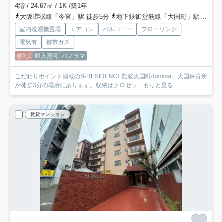
4階 / 24.67㎡ / 1K /築1年
大阪環状線「今宮」駅 徒歩5分
地下鉄御堂筋線「大国町」駅 徒歩6分
室内洗濯機置場
エアコン
バルコニー
フローリング
電気有
都市ガス
敷礼0
即入居可
パノラマ
こだわりポイント満載のS-RESIDENCE難波大国町domina。大国保育所
が徒歩3分の場所にあります。収納はクロゼッ...
もっと見る
賃貸マンション