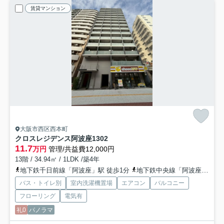
賃貸マンション
大阪市西区西本町
クロスレジデンス阿波座
1302
11.7
万円
管理/共益費12,000円
13階 / 34.94㎡ / 1LDK /築4年
地下鉄千日前線「阿波座」駅 徒歩1分
地下鉄中央線「阿波座」駅 徒歩1分
バス・トイレ別
室内洗濯機置場
エアコン
バルコニー
フローリング
電気有
礼0
パノラマ