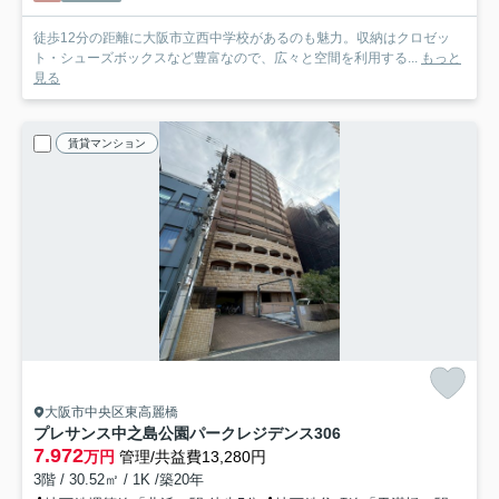
徒歩12分の距離に大阪市立西中学校があるのも魅力。収納はクロゼッ
ト・シューズボックスなど豊富なので、広々と空間を利用する...
もっと
見る
賃貸マンション
大阪市中央区東高麗橋
プレサンス中之島公園パークレジデンス
306
7.972
万円
管理/共益費13,280円
3階 / 30.52㎡ / 1K /築20年