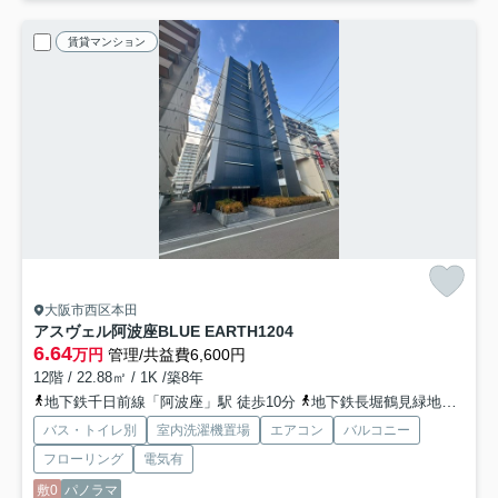
賃貸マンション
大阪市西区本田
アスヴェル阿波座BLUE EARTH
1204
6.64
万円
管理/共益費6,600円
12階 / 22.88㎡ / 1K /築8年
地下鉄千日前線「阿波座」駅 徒歩10分
地下鉄長堀鶴見緑地「西長堀」駅 徒歩11分
バス・トイレ別
室内洗濯機置場
エアコン
バルコニー
フローリング
電気有
敷0
パノラマ