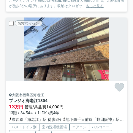
こだわりポイント満載のS-RESIDENCE難波大国町domina。大国保育所
が徒歩3分の場所にあります。収納はクロゼッ...
もっと見る
賃貸マンション
大阪市福島区海老江
プレジオ海老江
1304
13
万円
管理/共益費14,000円
13階 / 34.54㎡ / 1LDK /築4年
東西線「海老江」駅 徒歩2分
地下鉄千日前線「野田阪神」駅 徒歩4分
バス・トイレ別
室内洗濯機置場
エアコン
バルコニー