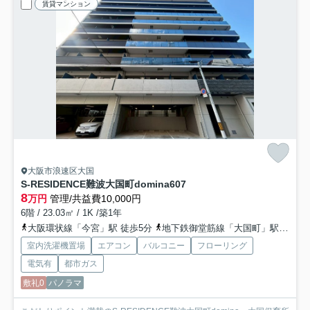
賃貸マンション
大阪市浪速区大国
S-RESIDENCE難波大国町domina
607
8
万円
管理/共益費10,000円
6階 / 23.03㎡ / 1K /築1年
大阪環状線「今宮」駅 徒歩5分
地下鉄御堂筋線「大国町」駅 徒歩6分
室内洗濯機置場
エアコン
バルコニー
フローリング
電気有
都市ガス
敷礼0
パノラマ