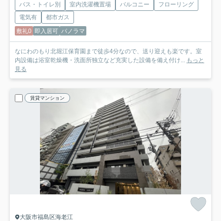
バス・トイレ別
室内洗濯機置場
バルコニー
フローリング
電気有
都市ガス
敷礼0
即入居可
パノラマ
なにわのもり北堀江保育園まで徒歩4分なので、送り迎えも楽です。室
内設備は浴室乾燥機・洗面所独立など充実した設備を備え付け...
もっと
見る
賃貸マンション
大阪市福島区海老江