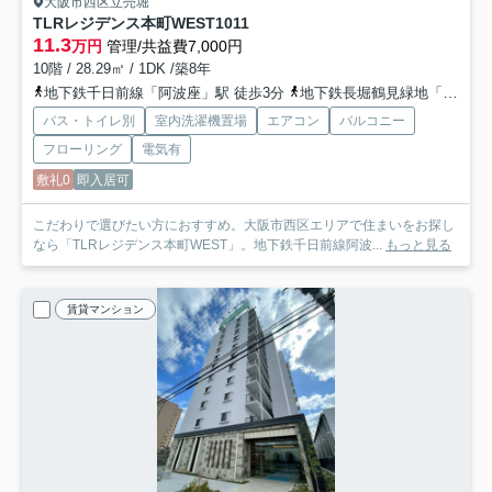
大阪市西区立売堀
TLRレジデンス本町WEST
1011
11.3
万円
管理/共益費7,000円
10階 / 28.29㎡ / 1DK /築8年
地下鉄千日前線「阿波座」駅 徒歩3分
地下鉄長堀鶴見緑地「西長堀」駅 徒歩5分
バス・トイレ別
室内洗濯機置場
エアコン
バルコニー
フローリング
電気有
敷礼0
即入居可
こだわりで選びたい方におすすめ。大阪市西区エリアで住まいをお探し
なら「TLRレジデンス本町WEST」。地下鉄千日前線阿波...
もっと見る
賃貸マンション