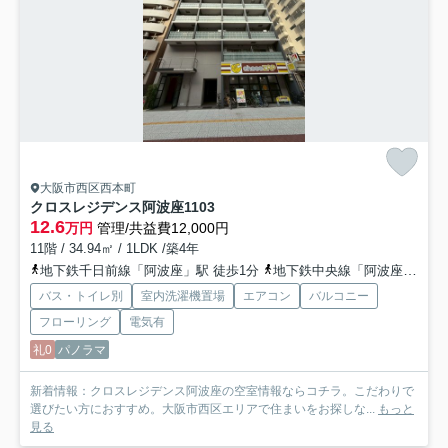
大阪市西区西本町
クロスレジデンス阿波座
1103
12.6
万円
管理/共益費12,000円
11階 / 34.94㎡ / 1LDK /築4年
地下鉄千日前線「阿波座」駅 徒歩1分
地下鉄中央線「阿波座」駅 徒歩1分
バス・トイレ別
室内洗濯機置場
エアコン
バルコニー
フローリング
電気有
礼0
パノラマ
新着情報：クロスレジデンス阿波座の空室情報ならコチラ。こだわりで
選びたい方におすすめ。大阪市西区エリアで住まいをお探しな...
もっと
見る