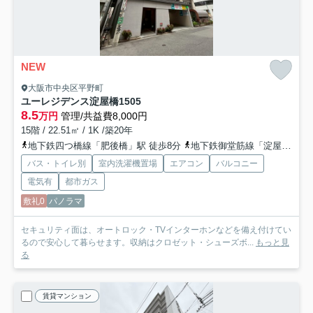
NEW
大阪市中央区平野町
ユーレジデンス淀屋橋
1505
8.5
万円
管理/共益費8,000円
15階 / 22.51㎡ / 1K /築20年
地下鉄四つ橋線「肥後橋」駅 徒歩8分
地下鉄御堂筋線「淀屋橋」駅 徒歩10分
バス・トイレ別
室内洗濯機置場
エアコン
バルコニー
電気有
都市ガス
敷礼0
パノラマ
セキュリティ面は、オートロック・TVインターホンなどを備え付けてい
るので安心して暮らせます。収納はクロゼット・シューズボ...
もっと見
る
賃貸マンション