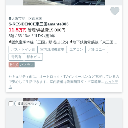
大阪市淀川区西三国
S-RESIDENCE東三国amante
303
11.5
万円
管理/共益費15,000円
3階 / 33.13㎡ / 1LDK /築1年
阪急宝塚本線「三国」駅 徒歩12分
地下鉄御堂筋線「東三国」駅 徒歩15分
バス・トイレ別
室内洗濯機置場
エアコン
バルコニー
電気有
都市ガス
敷礼0
パノラマ
セキュリティ面は、オートロック・TVインターホンなど充実しているの
で安心して生活できます。室内設備は洗面所独立・浴室乾燥...
もっと見
る
賃貸マンション