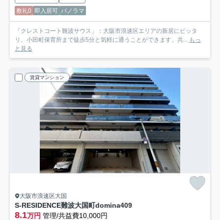
敷礼0
即入居可
パノラマ
「クレストコート難波サウス」：大阪市浪速区エリアの新居にピッタ
リ。小田町保育所まで徒歩5分と気軽に通うことができます。共...
もっ
と見る
賃貸マンション
大阪市浪速区大国
S-RESIDENCE難波大国町domina
409
8.1
万円
管理/共益費10,000円