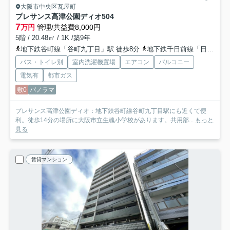
大阪市中央区瓦屋町
プレサンス高津公園ディオ
504
7
万円
管理/共益費8,000円
5階 / 20.48㎡ / 1K /築9年
地下鉄谷町線「谷町九丁目」駅 徒歩8分
地下鉄千日前線「日本橋」駅 徒歩11分
バス・トイレ別
室内洗濯機置場
エアコン
バルコニー
電気有
都市ガス
敷0
パノラマ
プレサンス高津公園ディオ：地下鉄谷町線谷町九丁目駅にも近くて便
利。徒歩14分の場所に大阪市立生魂小学校があります。共用部...
もっと
見る
賃貸マンション