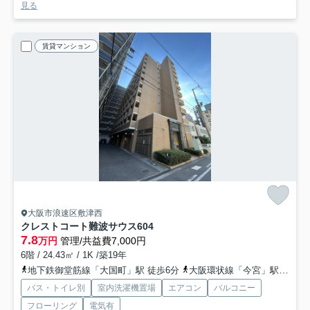
見る
賃貸マンション
大阪市浪速区敷津西
クレストコート難波サウス
604
7.8
万円
管理/共益費7,000円
6階 / 24.43㎡ / 1K /築19年
地下鉄御堂筋線「大国町」駅 徒歩6分
大阪環状線「今宮」駅 徒歩10分
バス・トイレ別
室内洗濯機置場
エアコン
バルコニー
フローリング
電気有