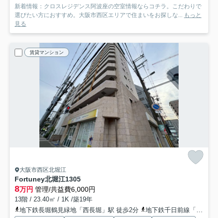
新着情報：クロスレジデンス阿波座の空室情報ならコチラ。こだわりで
選びたい方におすすめ。大阪市西区エリアで住まいをお探しな...
もっと
見る
賃貸マンション
大阪市西区北堀江
Fortuney北堀江
1305
8
万円
管理/共益費6,000円
13階 / 23.40㎡ / 1K /築19年
地下鉄長堀鶴見緑地「西長堀」駅 徒歩2分
地下鉄千日前線「桜川」駅 徒歩8分