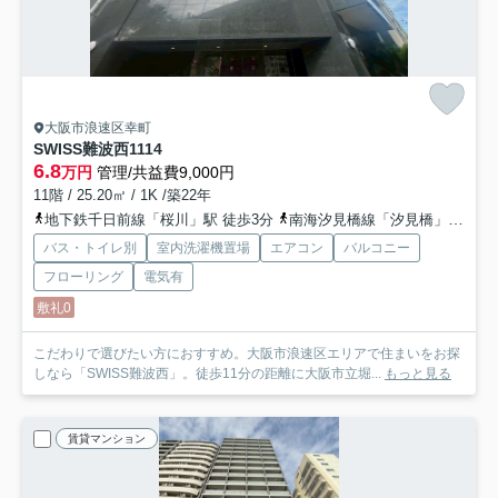
大阪市浪速区幸町
SWISS難波西
1114
6.8
万円
管理/共益費9,000円
11階 / 25.20㎡ / 1K /築22年
地下鉄千日前線「桜川」駅 徒歩3分
南海汐見橋線「汐見橋」駅 徒歩4分
バス・トイレ別
室内洗濯機置場
エアコン
バルコニー
フローリング
電気有
敷礼0
こだわりで選びたい方におすすめ。大阪市浪速区エリアで住まいをお探
しなら「SWISS難波西」。徒歩11分の距離に大阪市立堀...
もっと見る
賃貸マンション