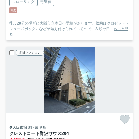
フローリング
電気有
敷0
徒歩28分の場所に大阪市立本田小学校があります。収納はクロゼット・
シューズボックスなどが備え付けられているので、衣類や日...
もっと見
る
賃貸マンション
大阪市浪速区敷津西
クレストコート難波サウス
204