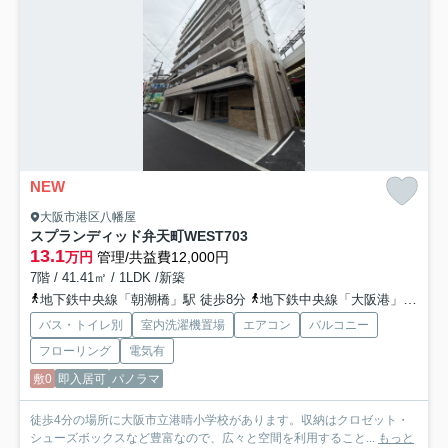
NEW
大阪市港区八幡屋
スプランディッド弁天町WEST
703
13.1
万円
管理/共益費12,000円
7階 / 41.41㎡ / 1LDK /新築
地下鉄中央線「朝潮橋」駅 徒歩8分
地下鉄中央線「大阪港」駅 徒歩16分
バス・トイレ別
室内洗濯機置場
エアコン
バルコニー
フローリング
電気有
敷0
即入居可
パノラマ
徒歩4分の場所に大阪市立港晴小学校があります。収納はクロゼット・
シューズボックスなど豊富なので、広々と空間を利用すること...
もっと