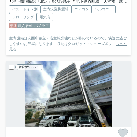
地下鉄堺筋線「北浜」駅 徒歩5分
地下鉄谷町線「天満橋」駅 徒歩7分
バス・トイレ別
室内洗濯機置場
エアコン
バルコニー
フローリング
電気有
敷0
即入居可
パノラマ
室内設備は洗面所独立・浴室乾燥機などが揃っているので、快適に過ご
しやすいお部屋になります。収納はクロゼット・シューズボッ...
もっと
見る
賃貸マンション