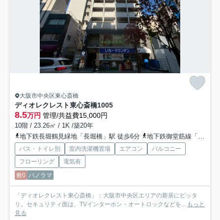
大阪市中央区東心斎橋
ディオレクレスト東心斎橋
1005
8.5
万円
管理/共益費15,000円
10階 / 23.26㎡ / 1K /築20年
地下鉄長堀鶴見緑地「長堀橋」駅 徒歩6分
地下鉄御堂筋線「心斎橋」駅 徒歩10分
バス・トイレ別
室内洗濯機置場
エアコン
バルコニー
フローリング
電気有
敷0
パノラマ
「ディオレクレスト東心斎橋」：大阪市中央区エリアの新居にピッタ
リ。セキュリティ面は、TVインターホン・オートロックなどを...
もっと
見る