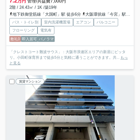
7.2
万円
管理/共益費7,000円
2階 / 24.43㎡ / 1K /築19年
地下鉄御堂筋線「大国町」駅 徒歩6分
大阪環状線「今宮」駅 徒歩10分
バス・トイレ別
室内洗濯機置場
エアコン
バルコニー
フローリング
電気有
敷礼0
即入居可
パノラマ
「クレストコート難波サウス」：大阪市浪速区エリアの新居にピッタ
リ。小田町保育所まで徒歩5分と気軽に通うことができます。共...
もっ
と見る
賃貸マンション