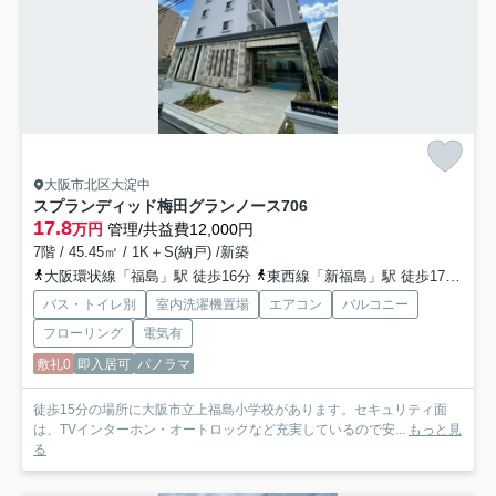
大阪市北区大淀中
スプランディッド梅田グランノース
706
17.8
万円
管理/共益費12,000円
7階 / 45.45㎡ / 1K＋S(納戸) /新築
大阪環状線「福島」駅 徒歩16分
東西線「新福島」駅 徒歩17分
阪
バス・トイレ別
室内洗濯機置場
エアコン
バルコニー
フローリング
電気有
敷礼0
即入居可
パノラマ
徒歩15分の場所に大阪市立上福島小学校があります。セキュリティ面
は、TVインターホン・オートロックなど充実しているので安...
もっと見
る