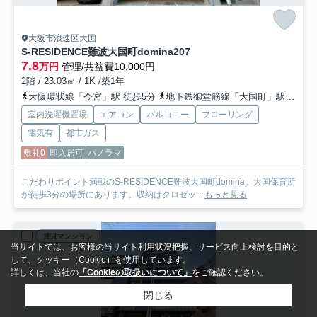
大阪市浪速区大国
S-RESIDENCE難波大国町domina
207
7.8
万円
管理/共益費10,000円
2階 / 23.03㎡ / 1K /築1年
大阪環状線「今宮」駅 徒歩5分
地下鉄御堂筋線「大国町」駅 徒歩6分
室内洗濯機置場
エアコン
バルコニー
フローリング
電気有
都市ガス
敷礼0
即入居可
パノラマ
こだわりポイント満載のS-RESIDENCE難波大国町domina。大国保育所
が徒歩3分の場所にあります。収納はクロゼッ...
もっと見る
賃貸マンション
当サイトでは、お客様の当サイト利用状況把握、サービス向上検討を目的と
して、クッキー（Cookie）を使用しています。
詳しくは、当社の
「Cookieの取扱いについて」
をご確認ください。
閉じる