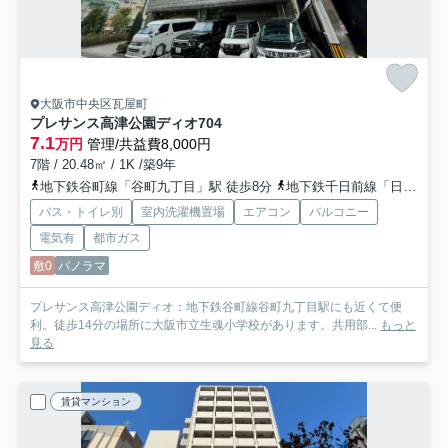
大阪市中央区瓦屋町
プレサンス高津公園ディオ
704
7.1
万円
管理/共益費8,000円
7階 / 20.48㎡ / 1K /築9年
地下鉄谷町線「谷町九丁目」駅 徒歩8分
地下鉄千日前線「日本橋」駅 徒歩11分
バス・トイレ別
室内洗濯機置場
エアコン
バルコニー
電気有
都市ガス
敷0
パノラマ
プレサンス高津公園ディオ：地下鉄谷町線谷町九丁目駅にも近くて便
利。徒歩14分の場所に大阪市立生魂小学校があります。共用部...
もっと
見る
賃貸マンション