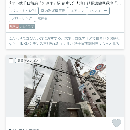
地下鉄千日前線「阿波座」駅 徒歩3分
地下鉄長堀鶴見緑地「西長堀」駅 徒歩5分
バス・トイレ別
室内洗濯機置場
エアコン
バルコニー
フローリング
電気有
敷礼0
パノラマ
こだわりで選びたい方におすすめ。大阪市西区エリアで住まいをお探し
なら「TLRレジデンス本町WEST」。地下鉄千日前線阿波...
もっと見る
賃貸マンション