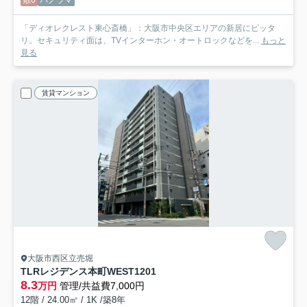
敷0
パノラマ
「ディオレクレスト東心斎橋」：大阪市中央区エリアの新居にピッタ
リ。セキュリティ面は、TVインターホン・オートロックなどを...
もっと
見る
賃貸マンション
大阪市西区立売堀
TLRレジデンス本町WEST
1201
8.3
万円
管理/共益費7,000円
12階 / 24.00㎡ / 1K /築8年