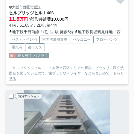
大阪市西区北堀江
ヒルブリッジヒルⅠ
406
11.8
万円
管理/共益費10,000円
4 階 / 51.65㎡ / 2DK /築44年
地下鉄千日前線「桜川」駅 徒歩5分
地下鉄長堀鶴見緑地「西長堀」駅 徒歩5分
バス・トイレ別
室内洗濯機置場
バルコニー
フローリング
電気有
都市ガス
敷0
即入居可
パノラマ
「ヒルブリッジヒルⅠ」：大阪市西区エリアの新居にピッタリ。独立洗
面台を備えているので、歯ブラシやドライヤーなどもまとめて...
もっと
見る
賃貸マンション