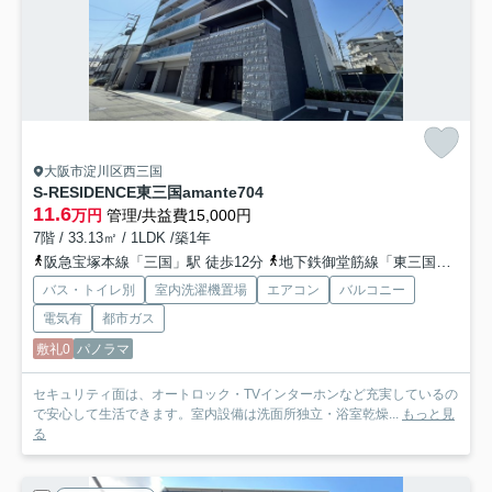
大阪市淀川区西三国
S-RESIDENCE東三国amante
704
11.6
万円
管理/共益費15,000円
7階 / 33.13㎡ / 1LDK /築1年
阪急宝塚本線「三国」駅 徒歩12分
地下鉄御堂筋線「東三国」駅 徒歩15分
バス・トイレ別
室内洗濯機置場
エアコン
バルコニー
電気有
都市ガス
敷礼0
パノラマ
セキュリティ面は、オートロック・TVインターホンなど充実しているの
で安心して生活できます。室内設備は洗面所独立・浴室乾燥...
もっと見
る