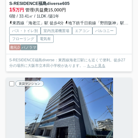
S-RESIDENCE福島diverse
605
15
万円
管理/共益費15,000円
6階 / 33.41㎡ / 1LDK /築1年
東西線「海老江」駅 徒歩4分
地下鉄千日前線「野田阪神」駅 徒歩4分
バス・トイレ別
室内洗濯機置場
エアコン
バルコニー
フローリング
電気有
敷礼0
パノラマ
S-RESIDENCE福島diverse：東西線海老江駅にも近くて便利。徒歩27
分の場所に大阪市立本田小学校があります。...
もっと見る
賃貸マンション