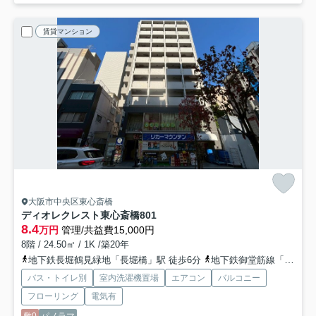
賃貸マンション
大阪市中央区東心斎橋
ディオレクレスト東心斎橋
801
8.4
万円
管理/共益費15,000円
8階 / 24.50㎡ / 1K /築20年
地下鉄長堀鶴見緑地「長堀橋」駅 徒歩6分
地下鉄御堂筋線「心斎橋」駅 徒歩10分
バス・トイレ別
室内洗濯機置場
エアコン
バルコニー
フローリング
電気有