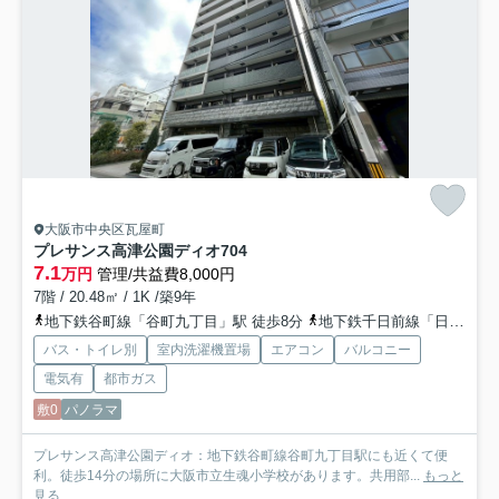
大阪市中央区瓦屋町
プレサンス高津公園ディオ
704
7.1
万円
管理/共益費8,000円
7階 / 20.48㎡ / 1K /築9年
地下鉄谷町線「谷町九丁目」駅 徒歩8分
地下鉄千日前線「日本橋」駅 徒歩11分
バス・トイレ別
室内洗濯機置場
エアコン
バルコニー
電気有
都市ガス
敷0
パノラマ
プレサンス高津公園ディオ：地下鉄谷町線谷町九丁目駅にも近くて便
利。徒歩14分の場所に大阪市立生魂小学校があります。共用部...
もっと
見る