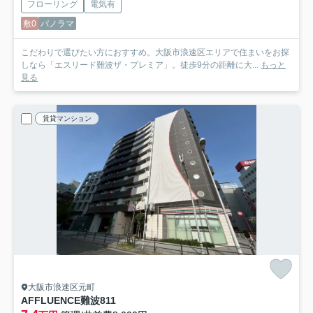
フローリング
電気有
敷0
パノラマ
こだわりで選びたい方におすすめ。大阪市浪速区エリアで住まいをお探
しなら「エスリード難波ザ・プレミア」。徒歩9分の距離に大...
もっと
見る
賃貸マンション
大阪市浪速区元町
AFFLUENCE難波
811