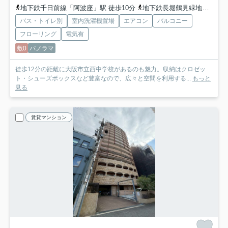
地下鉄千日前線「阿波座」駅 徒歩10分
地下鉄長堀鶴見緑地「西長堀」駅 徒歩11分
バス・トイレ別
室内洗濯機置場
エアコン
バルコニー
フローリング
電気有
敷0
パノラマ
徒歩12分の距離に大阪市立西中学校があるのも魅力。収納はクロゼッ
ト・シューズボックスなど豊富なので、広々と空間を利用する...
もっと
見る
賃貸マンション