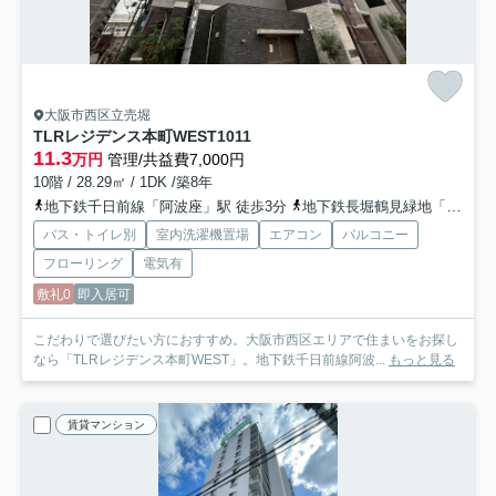
大阪市西区立売堀
TLRレジデンス本町WEST
1011
11.3
万円
管理/共益費7,000円
10階 / 28.29㎡ / 1DK /築8年
地下鉄千日前線「阿波座」駅 徒歩3分
地下鉄長堀鶴見緑地「西長堀」駅 徒歩5分
バス・トイレ別
室内洗濯機置場
エアコン
バルコニー
フローリング
電気有
敷礼0
即入居可
こだわりで選びたい方におすすめ。大阪市西区エリアで住まいをお探し
なら「TLRレジデンス本町WEST」。地下鉄千日前線阿波...
もっと見る
賃貸マンション