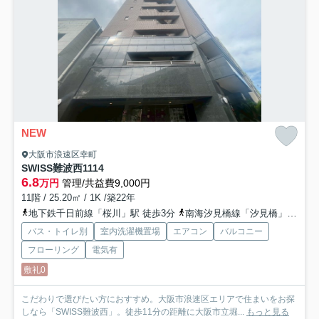
NEW
大阪市浪速区幸町
SWISS難波西
1114
6.8
万円
管理/共益費9,000円
11階 / 25.20㎡ / 1K /築22年
地下鉄千日前線「桜川」駅 徒歩3分
南海汐見橋線「汐見橋」駅 徒歩4分
バス・トイレ別
室内洗濯機置場
エアコン
バルコニー
フローリング
電気有
敷礼0
こだわりで選びたい方におすすめ。大阪市浪速区エリアで住まいをお探
しなら「SWISS難波西」。徒歩11分の距離に大阪市立堀...
もっと見る