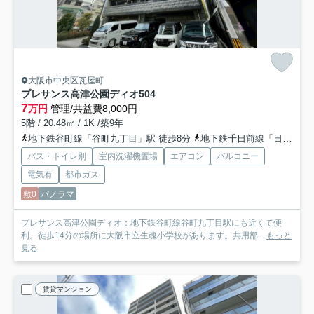
大阪市中央区瓦屋町
プレサンス高津公園ディオ
504
7
万円
管理/共益費8,000円
5階 / 20.48㎡ / 1K /築9年
地下鉄谷町線「谷町九丁目」駅 徒歩8分
地下鉄千日前線「日本橋」駅 徒歩11分
バス・トイレ別
室内洗濯機置場
エアコン
バルコニー
電気有
都市ガス
敷0
パノラマ
プレサンス高津公園ディオ：地下鉄谷町線谷町九丁目駅にも近くて便
利。徒歩14分の場所に大阪市立生魂小学校があります。共用部...
もっと
見る
賃貸マンション