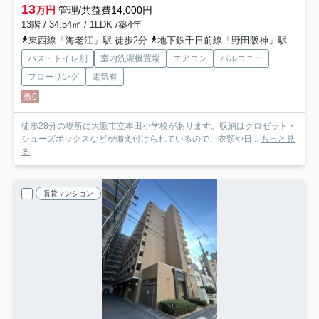
13
万円
管理/共益費14,000円
13階 / 34.54㎡ / 1LDK /築4年
東西線「海老江」駅 徒歩2分
地下鉄千日前線「野田阪神」駅 徒歩4分
バス・トイレ別
室内洗濯機置場
エアコン
バルコニー
フローリング
電気有
敷0
徒歩28分の場所に大阪市立本田小学校があります。収納はクロゼット・
シューズボックスなどが備え付けられているので、衣類や日...
もっと見
る
賃貸マンション