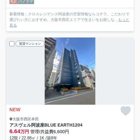
礼0
パノラマ
新着情報：クロスレジデンス阿波座の空室情報ならコチラ。こだわりで
選びたい方におすすめ。大阪市西区エリアで住まいをお探しな...
もっと
見る
賃貸マンション
NEW
大阪市西区本田
アスヴェル阿波座BLUE EARTH
1204
6.64
万円
管理/共益費6,600円
12階 / 22.88㎡ / 1K /築8年