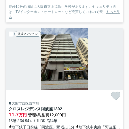
徒歩15分の場所に大阪市立上福島小学校があります。セキュリティ面
は、TVインターホン・オートロックなど充実しているので安...
もっと見
る
賃貸マンション
大阪市西区西本町
クロスレジデンス阿波座
1302
11.7
万円
管理/共益費12,000円
13階 / 34.94㎡ / 1LDK /築4年
地下鉄千日前線「阿波座」駅 徒歩1分
地下鉄中央線「阿波座」駅 徒歩1分