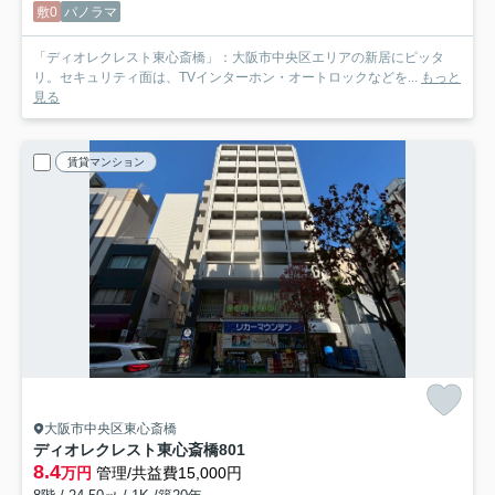
敷0
パノラマ
「ディオレクレスト東心斎橋」：大阪市中央区エリアの新居にピッタ
リ。セキュリティ面は、TVインターホン・オートロックなどを...
もっと
見る
賃貸マンション
大阪市中央区東心斎橋
ディオレクレスト東心斎橋
801
8.4
万円
管理/共益費15,000円