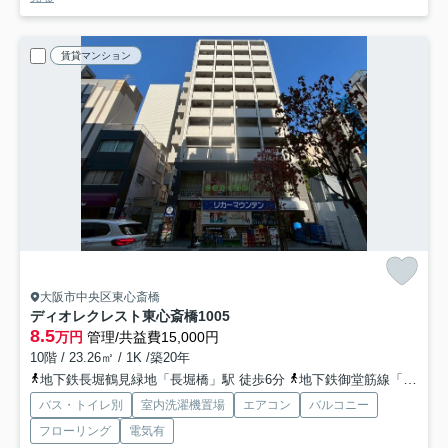
賃貸マンション
大阪市中央区東心斎橋
ディオレクレスト東心斎橋
1005
8.5
万円
管理/共益費15,000円
10階 / 23.26㎡ / 1K /築20年
地下鉄長堀鶴見緑地「長堀橋」駅 徒歩6分
地下鉄御堂筋線「心斎橋」駅 徒歩10分
バス・トイレ別
室内洗濯機置場
エアコン
バルコニー
フローリング
電気有