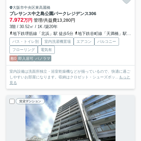
大阪市中央区東高麗橋
プレサンス中之島公園パークレジデンス
306
7.972
万円
管理/共益費13,280円
3階 / 30.52㎡ / 1K /築20年
地下鉄堺筋線「北浜」駅 徒歩5分
地下鉄谷町線「天満橋」駅 徒歩7分
バス・トイレ別
室内洗濯機置場
エアコン
バルコニー
フローリング
電気有
敷0
即入居可
パノラマ
室内設備は洗面所独立・浴室乾燥機などが揃っているので、快適に過ご
しやすいお部屋になります。収納はクロゼット・シューズボッ...
もっと
見る
賃貸マンション