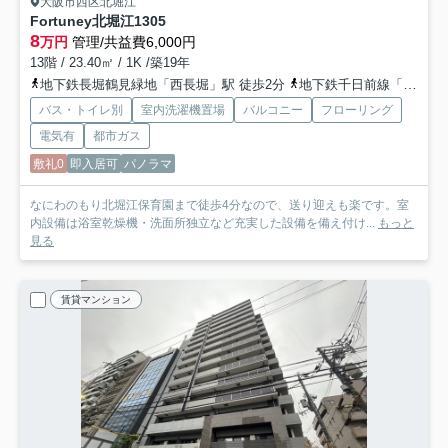
大阪市西区北堀江
Fortuney北堀江
1305
8
万円
管理/共益費6,000円
13階 / 23.40㎡ / 1K /築19年
地下鉄長堀鶴見緑地「西長堀」駅 徒歩2分
地下鉄千日前線「桜川」駅 徒歩8分
バス・トイレ別
室内洗濯機置場
バルコニー
フローリング
電気有
都市ガス
敷礼0
即入居可
パノラマ
なにわのもり北堀江保育園まで徒歩4分なので、送り迎えも楽です。室
内設備は浴室乾燥機・洗面所独立など充実した設備を備え付け...
もっと
見る
賃貸マンション