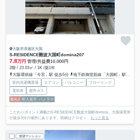
大阪市浪速区大国
S-RESIDENCE難波大国町domina
207
7.8
万円
管理/共益費10,000円
2階 / 23.03㎡ / 1K /築1年
大阪環状線「今宮」駅 徒歩5分
地下鉄御堂筋線「大国町」駅 徒歩6分
室内洗濯機置場
エアコン
バルコニー
フローリング
電気有
都市ガス
敷礼0
即入居可
パノラマ
こだわりポイント満載のS-RESIDENCE難波大国町domina。大国保育所
が徒歩3分の場所にあります。収納はクロゼッ...
もっと見る
賃貸マンション