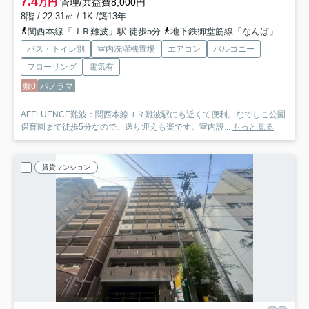
7.4
万円
管理/共益費8,000円
8階 / 22.31㎡ / 1K /築13年
関西本線「ＪＲ難波」駅 徒歩5分
地下鉄御堂筋線「なんば」駅 徒歩10分
バス・トイレ別
室内洗濯機置場
エアコン
バルコニー
フローリング
電気有
敷0
パノラマ
AFFLUENCE難波：関西本線ＪＲ難波駅にも近くて便利。なでしこ公園
保育園まで徒歩5分なので、送り迎えも楽です。室内設...
もっと見る
賃貸マンション