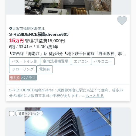
大阪市福島区海老江
S-RESIDENCE福島diverse
605
15
万円
管理/共益費15,000円
6階 / 33.41㎡ / 1LDK /築1年
東西線「海老江」駅 徒歩4分
地下鉄千日前線「野田阪神」駅 徒歩4分
バス・トイレ別
室内洗濯機置場
エアコン
バルコニー
フローリング
電気有
敷礼0
パノラマ
S-RESIDENCE福島diverse：東西線海老江駅にも近くて便利。徒歩27
分の場所に大阪市立本田小学校があります。...
もっと見る
賃貸マンション