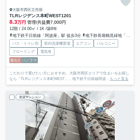
大阪市西区立売堀
TLRレジデンス本町WEST
1201
8.3
万円
管理/共益費7,000円
12階 / 24.00㎡ / 1K /築8年
地下鉄千日前線「阿波座」駅 徒歩3分
地下鉄長堀鶴見緑地「西長堀」駅 徒歩5分
バス・トイレ別
室内洗濯機置場
エアコン
バルコニー
フローリング
電気有
敷礼0
パノラマ
こだわりで選びたい方におすすめ。大阪市西区エリアで住まいをお探し
なら「TLRレジデンス本町WEST」。地下鉄千日前線阿波...
もっと見る
賃貸マンション