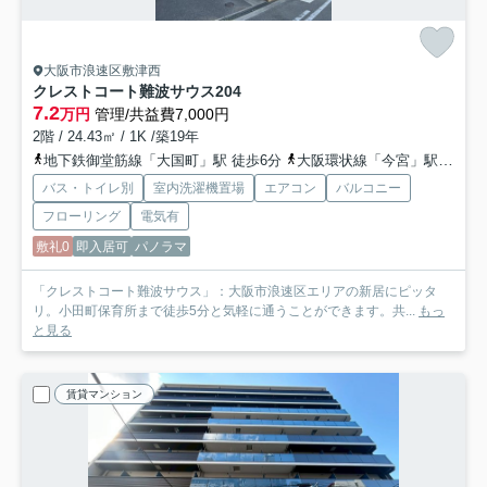
大阪市浪速区敷津西
クレストコート難波サウス
204
7.2
万円
管理/共益費7,000円
2階 / 24.43㎡ / 1K /築19年
地下鉄御堂筋線「大国町」駅 徒歩6分
大阪環状線「今宮」駅 徒歩10分
バス・トイレ別
室内洗濯機置場
エアコン
バルコニー
フローリング
電気有
敷礼0
即入居可
パノラマ
「クレストコート難波サウス」：大阪市浪速区エリアの新居にピッタ
リ。小田町保育所まで徒歩5分と気軽に通うことができます。共...
もっ
と見る
賃貸マンション