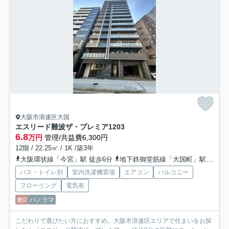
大阪市浪速区大国
エスリード難波ザ・プレミア
1203
6.8
万円
管理/共益費6,300円
12階 / 22.25㎡ / 1K /築3年
大阪環状線「今宮」駅 徒歩6分
地下鉄御堂筋線「大国町」駅 徒歩6分
バス・トイレ別
室内洗濯機置場
エアコン
バルコニー
フローリング
電気有
敷0
パノラマ
こだわりで選びたい方におすすめ。大阪市浪速区エリアで住まいをお探