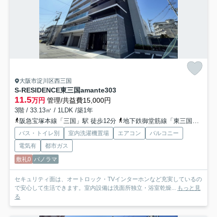
大阪市淀川区西三国
S-RESIDENCE東三国amante
303
11.5
万円
管理/共益費15,000円
3階 / 33.13㎡ / 1LDK /築1年
阪急宝塚本線「三国」駅 徒歩12分
地下鉄御堂筋線「東三国」駅 徒歩15分
バス・トイレ別
室内洗濯機置場
エアコン
バルコニー
電気有
都市ガス
敷礼0
パノラマ
セキュリティ面は、オートロック・TVインターホンなど充実しているの
で安心して生活できます。室内設備は洗面所独立・浴室乾燥...
もっと見
る