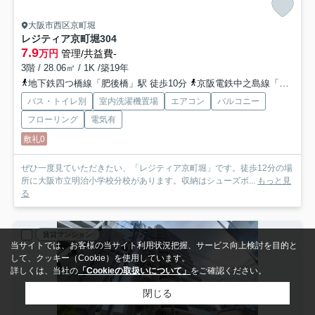
大阪市西区京町堀
レジティア京町堀
304
7.9
万円
管理/共益費-
3階 / 28.06㎡ / 1K /築19年
地下鉄四つ橋線「肥後橋」駅 徒歩10分
京阪電鉄中之島線「中之島」駅 徒歩14分
バス・トイレ別
室内洗濯機置場
エアコン
バルコニー
フローリング
電気有
敷礼0
ぜひ一度見ていただきたい、「レジティア京町堀」です。徒歩12分の場
所に大阪市立明治小学校分校があります。収納はシューズボ...
もっと見
る
賃貸マンション
当サイトでは、お客様の当サイト利用状況把握、サービス向上検討を目的と
して、クッキー（Cookie）を使用しています。
詳しくは、当社の
「Cookieの取扱いについて」
をご確認ください。
閉じる