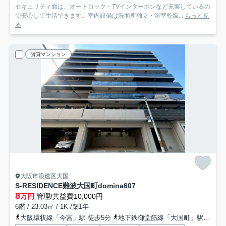
セキュリティ面は、オートロック・TVインターホンなど充実しているの
で安心して生活できます。室内設備は洗面所独立・浴室乾燥...
もっと見
る
賃貸マンション
大阪市浪速区大国
S-RESIDENCE難波大国町domina
607
8
万円
管理/共益費10,000円
6階 / 23.03㎡ / 1K /築1年
大阪環状線「今宮」駅 徒歩5分
地下鉄御堂筋線「大国町」駅 徒歩6分