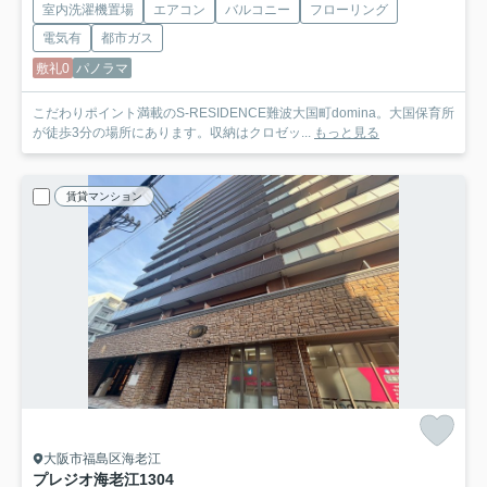
室内洗濯機置場
エアコン
バルコニー
フローリング
電気有
都市ガス
敷礼0
パノラマ
こだわりポイント満載のS-RESIDENCE難波大国町domina。大国保育所
が徒歩3分の場所にあります。収納はクロゼッ...
もっと見る
賃貸マンション
大阪市福島区海老江
プレジオ海老江
1304