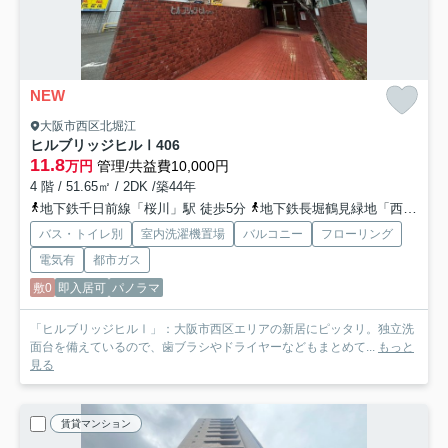
NEW
大阪市西区北堀江
ヒルブリッジヒルⅠ
406
11.8
万円
管理/共益費10,000円
4 階 / 51.65㎡ / 2DK /築44年
地下鉄千日前線「桜川」駅 徒歩5分
地下鉄長堀鶴見緑地「西長堀」駅 徒歩5分
バス・トイレ別
室内洗濯機置場
バルコニー
フローリング
電気有
都市ガス
敷0
即入居可
パノラマ
「ヒルブリッジヒルⅠ」：大阪市西区エリアの新居にピッタリ。独立洗
面台を備えているので、歯ブラシやドライヤーなどもまとめて...
もっと
見る
賃貸マンション