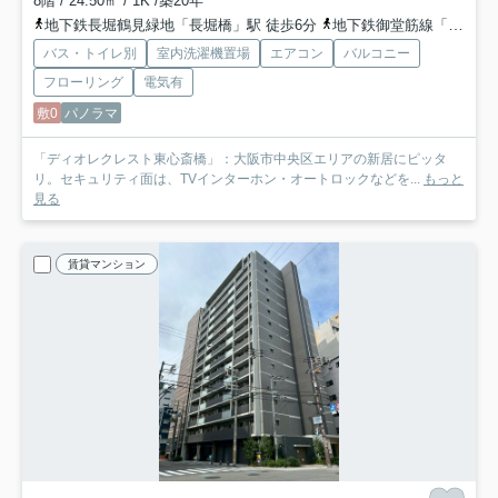
8階 / 24.50㎡ / 1K /築20年
地下鉄長堀鶴見緑地「長堀橋」駅 徒歩6分
地下鉄御堂筋線「心斎橋」駅 徒歩10分
バス・トイレ別
室内洗濯機置場
エアコン
バルコニー
フローリング
電気有
敷0
パノラマ
「ディオレクレスト東心斎橋」：大阪市中央区エリアの新居にピッタ
リ。セキュリティ面は、TVインターホン・オートロックなどを...
もっと
見る
賃貸マンション