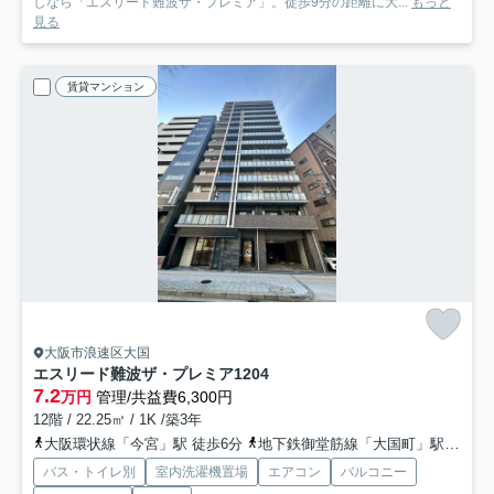
しなら「エスリード難波ザ・プレミア」。徒歩9分の距離に大...
もっと
見る
賃貸マンション
大阪市浪速区大国
エスリード難波ザ・プレミア
1204
7.2
万円
管理/共益費6,300円
12階 / 22.25㎡ / 1K /築3年
大阪環状線「今宮」駅 徒歩6分
地下鉄御堂筋線「大国町」駅 徒歩6分
バス・トイレ別
室内洗濯機置場
エアコン
バルコニー