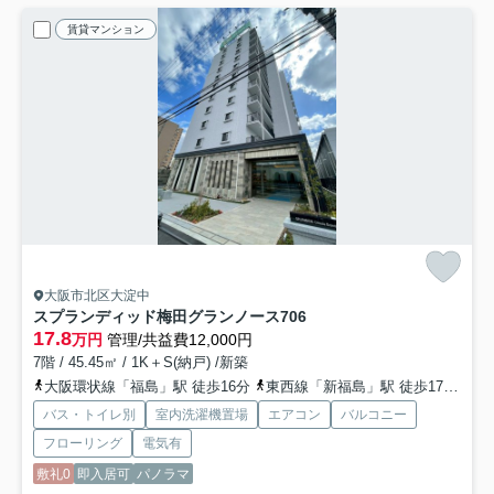
賃貸マンション
大阪市北区大淀中
スプランディッド梅田グランノース
706
17.8
万円
管理/共益費12,000円
7階 / 45.45㎡ / 1K＋S(納戸) /新築
大阪環状線「福島」駅 徒歩16分
東西線「新福島」駅 徒歩17分
阪
バス・トイレ別
室内洗濯機置場
エアコン
バルコニー
フローリング
電気有
敷礼0
即入居可
パノラマ