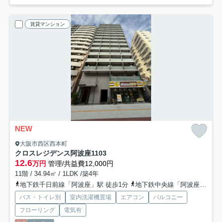
賃貸マンション
NEW
大阪市西区西本町
クロスレジデンス阿波座
1103
12.6
万円
管理/共益費12,000円
11階 / 34.94㎡ / 1LDK /築4年
地下鉄千日前線「阿波座」駅 徒歩1分
地下鉄中央線「阿波座」駅 徒歩1分
バス・トイレ別
室内洗濯機置場
エアコン
バルコニー
フローリング
電気有