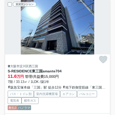
賃貸マンション
大阪市淀川区西三国
S-RESIDENCE東三国amante
704
11.6
万円
管理/共益費15,000円
7階 / 33.13㎡ / 1LDK /築1年
阪急宝塚本線「三国」駅 徒歩12分
地下鉄御堂筋線「東三国」駅 徒歩15分
バス・トイレ別
室内洗濯機置場
エアコン
バルコニー
電気有
都市ガス
敷礼0
パノラマ