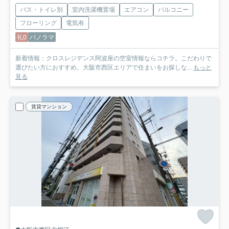
バス・トイレ別
室内洗濯機置場
エアコン
バルコニー
フローリング
電気有
礼0
パノラマ
新着情報：クロスレジデンス阿波座の空室情報ならコチラ。こだわりで
選びたい方におすすめ。大阪市西区エリアで住まいをお探しな...
もっと
見る
賃貸マンション