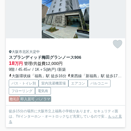
大阪市北区大淀中
スプランディッド梅田グランノース
906
18
万円
管理/共益費12,000円
9階 / 45.45㎡ / 1K＋S(納戸) /新築
大阪環状線「福島」駅 徒歩16分
東西線「新福島」駅 徒歩17分
阪
バス・トイレ別
室内洗濯機置場
エアコン
バルコニー
フローリング
電気有
敷礼0
即入居可
パノラマ
徒歩15分の場所に大阪市立上福島小学校があります。セキュリティ面
は、TVインターホン・オートロックなど充実しているので安...
もっと見
る