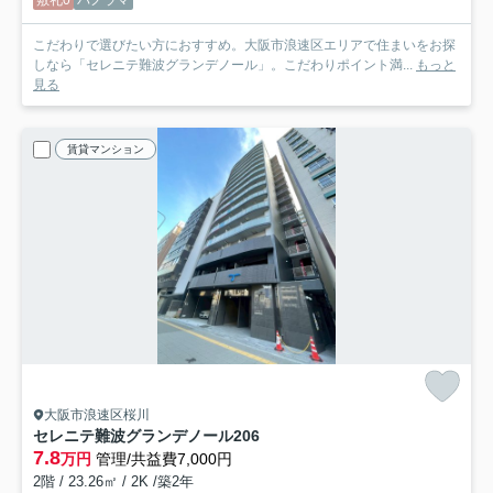
敷礼0
パノラマ
こだわりで選びたい方におすすめ。大阪市浪速区エリアで住まいをお探
しなら「セレニテ難波グランデノール」。こだわりポイント満...
もっと
見る
賃貸マンション
大阪市浪速区桜川
セレニテ難波グランデノール
206
7.8
万円
管理/共益費7,000円
2階 / 23.26㎡ / 2K /築2年