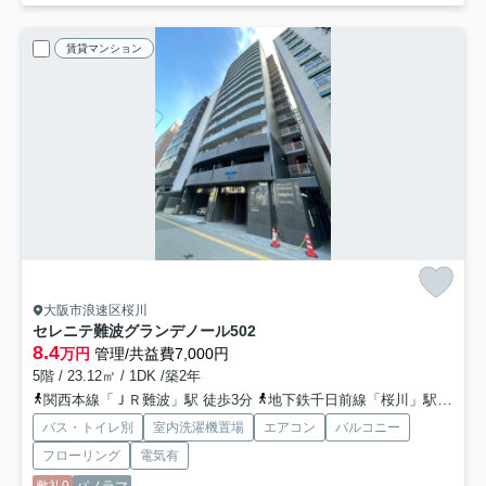
賃貸マンション
大阪市浪速区桜川
セレニテ難波グランデノール
502
8.4
万円
管理/共益費7,000円
5階 / 23.12㎡ / 1DK /築2年
関西本線「ＪＲ難波」駅 徒歩3分
地下鉄千日前線「桜川」駅 徒歩5分
バス・トイレ別
室内洗濯機置場
エアコン
バルコニー
フローリング
電気有