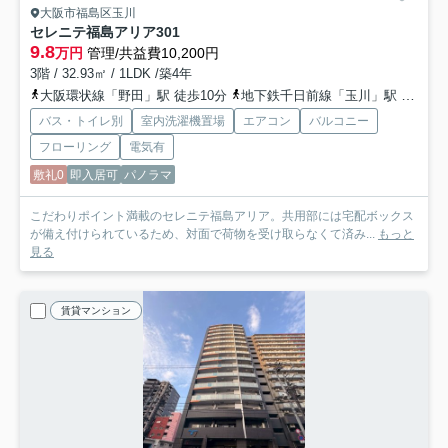
大阪市福島区玉川
セレニテ福島アリア
301
9.8
万円
管理/共益費10,200円
3階 / 32.93㎡ / 1LDK /築4年
大阪環状線「野田」駅 徒歩10分
地下鉄千日前線「玉川」駅 徒歩10分
バス・トイレ別
室内洗濯機置場
エアコン
バルコニー
フローリング
電気有
敷礼0
即入居可
パノラマ
こだわりポイント満載のセレニテ福島アリア。共用部には宅配ボックス
が備え付けられているため、対面で荷物を受け取らなくて済み...
もっと
見る
賃貸マンション