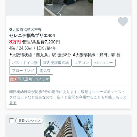
大阪市福島区吉野
セレニテ福島プリエ
404
8
万円
管理/共益費7,200円
4階 / 24.53㎡ / 1DK /築4年
大阪環状線「西九条」駅 徒歩8分
大阪環状線「野田」駅 徒歩13分
バス・トイレ別
室内洗濯機置場
エアコン
バルコニー
フローリング
電気有
敷0
即入居可
パノラマ
朝日橋幼稚園が徒歩7分の場所にあります。収納はシューズボックス・
クロゼットなど豊富なので、広々と空間を利用することも可能...
もっと
見る
賃貸マンション