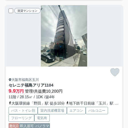
賃貸マンション
大阪市福島区玉川
セレニテ福島アリア
1104
9.9
万円
管理/共益費10,200円
11階 / 28.15㎡ / 1DK /築4年
大阪環状線「野田」駅 徒歩10分
地下鉄千日前線「玉川」駅 徒歩10分
バス・トイレ別
室内洗濯機置場
エアコン
バルコニー
フローリング
電気有
敷礼0
即入居可
パノラマ