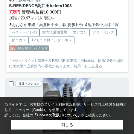
S-RESIDENCE高井田beleta
1003
7
万円
管理/共益費10,000円
10階 / 20.97㎡ / 1K /築1年
おおさか東線「高井田中央」駅 徒歩10分
地下鉄中央線「深江橋」駅 徒歩10分
バス・トイレ別
室内洗濯機置場
エアコン
フローリング
都市ガス
TVモニタ付インターホン
敷0
即入居可
パノラマ
こだわりポイント満載のS-RESIDENCE高井田beleta。徒歩12分の場所
に東大阪市立森河内小学校があります。共用...
もっと見る
賃貸マンション
当サイトでは、お客様の当サイト利用状況把握、サービス向上検討を目的と
して、クッキー（Cookie）を使用しています。
詳しくは、当社の
「Cookieの取扱いについて」
をご確認ください。
閉じる