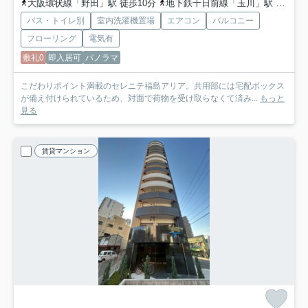
大阪環状線「野田」駅 徒歩10分
地下鉄千日前線「玉川」駅 徒歩10分
バス・トイレ別
室内洗濯機置場
エアコン
バルコニー
フローリング
電気有
敷礼0
即入居可
パノラマ
こだわりポイント満載のセレニテ福島アリア。共用部には宅配ボックス
が備え付けられているため、対面で荷物を受け取らなくて済み...
もっと
見る
賃貸マンション