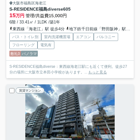
大阪市福島区海老江
S-RESIDENCE福島diverse
605
15
万円
管理/共益費15,000円
6階 / 33.41㎡ / 1LDK /築1年
東西線「海老江」駅 徒歩4分
地下鉄千日前線「野田阪神」駅 徒歩4分
バス・トイレ別
室内洗濯機置場
エアコン
バルコニー
フローリング
電気有
敷礼0
パノラマ
S-RESIDENCE福島diverse：東西線海老江駅にも近くて便利。徒歩27
分の場所に大阪市立本田小学校があります。...
もっと見る
賃貸マンション