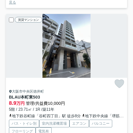
見る
賃貸マンション
大阪市中央区徳井町
BLAU本町東
503
8.9
万円
管理/共益費10,000円
5階 / 23.71㎡ / 1R /築11年
地下鉄谷町線「谷町四丁目」駅 徒歩8分
地下鉄中央線「堺筋本町」駅 徒歩12分
バス・トイレ別
室内洗濯機置場
エアコン
バルコニー
フローリング
電気有