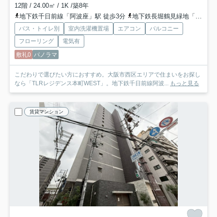
12階 / 24.00㎡ / 1K /築8年
地下鉄千日前線「阿波座」駅 徒歩3分
地下鉄長堀鶴見緑地「西長堀」駅 徒歩5分
バス・トイレ別
室内洗濯機置場
エアコン
バルコニー
フローリング
電気有
敷礼0
パノラマ
こだわりで選びたい方におすすめ。大阪市西区エリアで住まいをお探し
なら「TLRレジデンス本町WEST」。地下鉄千日前線阿波...
もっと見る
賃貸マンション