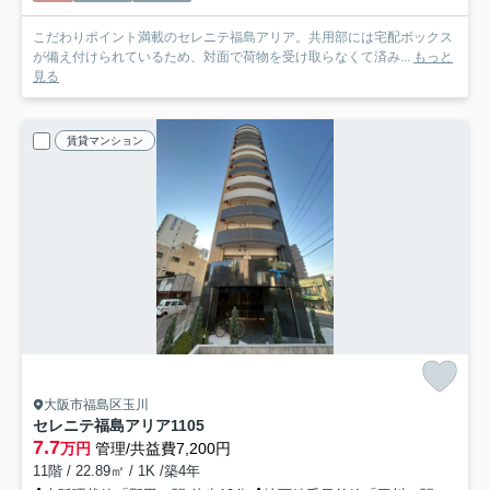
こだわりポイント満載のセレニテ福島アリア。共用部には宅配ボックス
が備え付けられているため、対面で荷物を受け取らなくて済み...
もっと
見る
賃貸マンション
大阪市福島区玉川
セレニテ福島アリア
1105
7.7
万円
管理/共益費7,200円
11階 / 22.89㎡ / 1K /築4年