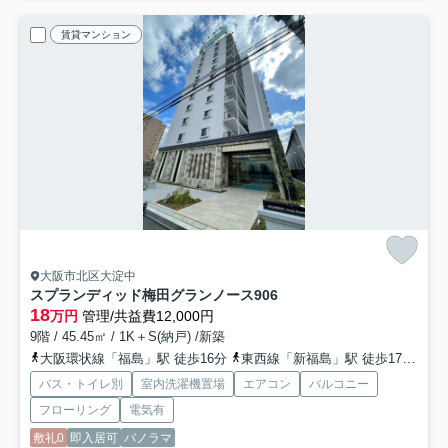
賃貸マンション
大阪市北区大淀中
スプランディッド梅田グランノース
906
18
万円
管理/共益費12,000円
9階 / 45.45㎡ / 1K＋S(納戸) /新築
大阪環状線「福島」駅 徒歩16分
東西線「新福島」駅 徒歩17分
阪
バス・トイレ別
室内洗濯機置場
エアコン
バルコニー
フローリング
電気有
敷礼0
即入居可
パノラマ