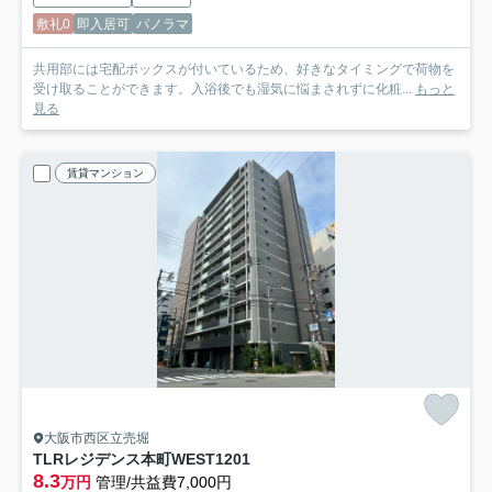
敷礼0
即入居可
パノラマ
共用部には宅配ボックスが付いているため、好きなタイミングで荷物を
受け取ることができます。入浴後でも湿気に悩まされずに化粧...
もっと
見る
賃貸マンション
大阪市西区立売堀
TLRレジデンス本町WEST
1201
8.3
万円
管理/共益費7,000円