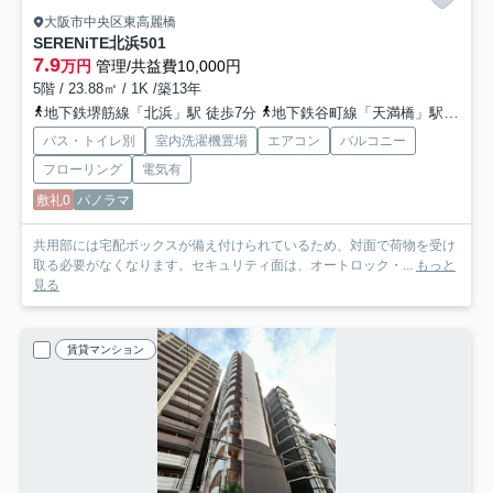
大阪市中央区東高麗橋
SERENiTE北浜
501
7.9
万円
管理/共益費10,000円
5階 / 23.88㎡ / 1K /築13年
地下鉄堺筋線「北浜」駅 徒歩7分
地下鉄谷町線「天満橋」駅 徒歩10分
バス・トイレ別
室内洗濯機置場
エアコン
バルコニー
フローリング
電気有
敷礼0
パノラマ
共用部には宅配ボックスが備え付けられているため、対面で荷物を受け
取る必要がなくなります。セキュリティ面は、オートロック・...
もっと
見る
賃貸マンション