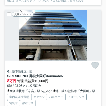
納はシューズボックス・クロゼットなどが備え...
もっと見る
賃貸マンション
大阪市浪速区大国
S-RESIDENCE難波大国町domina
607
8
万円
管理/共益費10,000円
6階 / 23.03㎡ / 1K /築1年
大阪環状線「今宮」駅 徒歩5分
地下鉄御堂筋線「大国町」駅 徒歩6分
室内洗濯機置場
エアコン
バルコニー
フローリング
電気有
都市ガス