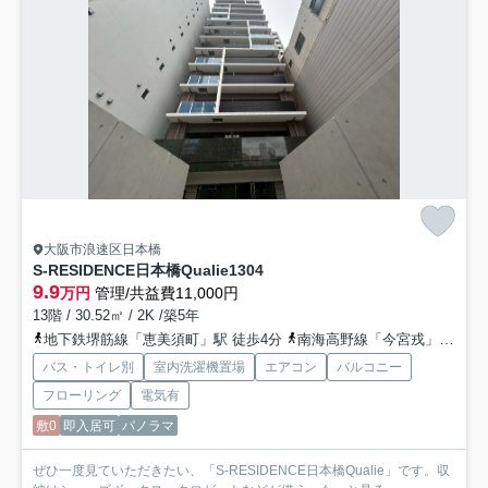
大阪市浪速区日本橋
S-RESIDENCE日本橋Qualie
1304
9.9
万円
管理/共益費11,000円
13階 / 30.52㎡ / 2K /築5年
地下鉄堺筋線「恵美須町」駅 徒歩4分
南海高野線「今宮戎」駅 徒歩10分
バス・トイレ別
室内洗濯機置場
エアコン
バルコニー
フローリング
電気有
敷0
即入居可
パノラマ
ぜひ一度見ていただきたい、「S-RESIDENCE日本橋Qualie」です。収