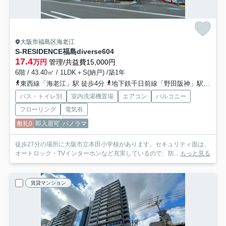
大阪市福島区海老江
S-RESIDENCE福島diverse
604
17.4
万円
管理/共益費15,000円
6階 / 43.40㎡ / 1LDK＋S(納戸) /築1年
東西線「海老江」駅 徒歩4分
地下鉄千日前線「野田阪神」駅 徒歩4分
バス・トイレ別
室内洗濯機置場
エアコン
バルコニー
フローリング
電気有
敷礼0
即入居可
パノラマ
徒歩27分の場所に大阪市立本田小学校があります。セキュリティ面は、
オートロック・TVインターホンなど充実しているので、防...
もっと見る
賃貸マンション