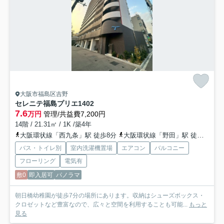
大阪市福島区吉野
セレニテ福島プリエ
1402
7.6
万円
管理/共益費7,200円
14階 / 21.31㎡ / 1K /築4年
大阪環状線「西九条」駅 徒歩8分
大阪環状線「野田」駅 徒歩13分
バス・トイレ別
室内洗濯機置場
エアコン
バルコニー
フローリング
電気有
敷0
即入居可
パノラマ
朝日橋幼稚園が徒歩7分の場所にあります。収納はシューズボックス・
クロゼットなど豊富なので、広々と空間を利用することも可能...
もっと
見る