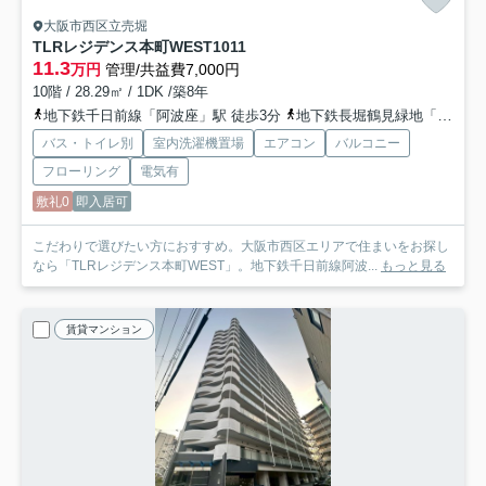
大阪市西区立売堀
TLRレジデンス本町WEST
1011
11.3
万円
管理/共益費7,000円
10階 / 28.29㎡ / 1DK /築8年
地下鉄千日前線「阿波座」駅 徒歩3分
地下鉄長堀鶴見緑地「西長堀」駅 徒歩5分
バス・トイレ別
室内洗濯機置場
エアコン
バルコニー
フローリング
電気有
敷礼0
即入居可
こだわりで選びたい方におすすめ。大阪市西区エリアで住まいをお探し
なら「TLRレジデンス本町WEST」。地下鉄千日前線阿波...
もっと見る
賃貸マンション