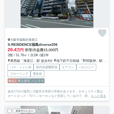
大阪市福島区海老江
S-RESIDENCE福島diverse
206
20.4
万円
管理/共益費15,000円
2階 / 51.78㎡ / 2LDK /築1年
東西線「海老江」駅 徒歩4分
地下鉄千日前線「野田阪神」駅 徒歩4分
バス・トイレ別
室内洗濯機置場
エアコン
バルコニー
フローリング
電気有
敷礼0
即入居可
パノラマ
徒歩27分の場所に大阪市立本田小学校があります。セキュリティ面は、
オートロック・TVインターホンなど充実しているので、防...
もっと見る
賃貸マンション