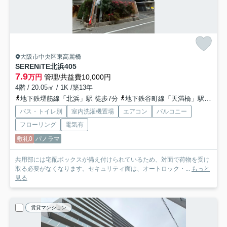
大阪市中央区東高麗橋
SERENiTE北浜
405
7.9
万円
管理/共益費10,000円
4階 / 20.05㎡ / 1K /築13年
地下鉄堺筋線「北浜」駅 徒歩7分
地下鉄谷町線「天満橋」駅 徒歩10分
バス・トイレ別
室内洗濯機置場
エアコン
バルコニー
フローリング
電気有
敷礼0
パノラマ
共用部には宅配ボックスが備え付けられているため、対面で荷物を受け
取る必要がなくなります。セキュリティ面は、オートロック・...
もっと
見る
賃貸マンション