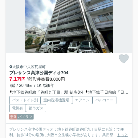
大阪市中央区瓦屋町
プレサンス高津公園ディオ
704
7.1
万円
管理/共益費8,000円
7階 / 20.48㎡ / 1K /築9年
地下鉄谷町線「谷町九丁目」駅 徒歩8分
地下鉄千日前線「日本橋」駅 徒歩11分
バス・トイレ別
室内洗濯機置場
エアコン
バルコニー
電気有
都市ガス
敷0
パノラマ
プレサンス高津公園ディオ：地下鉄谷町線谷町九丁目駅にも近くて便
利。徒歩14分の場所に大阪市立生魂小学校があります。共用部...
もっと