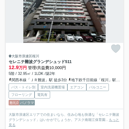
大阪市浪速区桜川
セレニテ難波グランデシュッド
511
12.9
万円
管理/共益費10,000円
5階 / 32.95㎡ / 1LDK /築2年
関西本線「ＪＲ難波」駅 徒歩3分
地下鉄千日前線「桜川」駅 徒歩4分
バス・トイレ別
室内洗濯機置場
エアコン
バルコニー
フローリング
電気有
敷礼0
パノラマ
大阪市浪速区エリアでの住まいなら、住み心地も快適な「セレニテ難波
グランデシュッド」はいかがでしょうか。アスク南堀江保育園...
もっと
見る