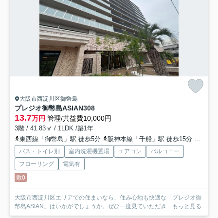
大阪市西淀川区御幣島
プレジオ御幣島ASIAN
308
13.7
万円
管理/共益費10,000円
3階 / 41.83㎡ / 1LDK /築1年
東西線「御幣島」駅 徒歩5分
阪神本線「千船」駅 徒歩15分
阪神本
バス・トイレ別
室内洗濯機置場
エアコン
バルコニー
フローリング
電気有
敷0
大阪市西淀川区エリアでの住まいなら、住み心地も快適な「プレジオ御
幣島ASIAN」はいかがでしょうか。ぜひ一度見ていただき...
もっと見る