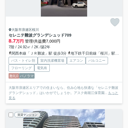
大阪市浪速区桜川
セレニテ難波グランデシュッド
709
8.7
万円
管理/共益費7,000円
7階 / 24.92㎡ / 2K /築2年
関西本線「ＪＲ難波」駅 徒歩3分
地下鉄千日前線「桜川」駅 徒歩4分
バス・トイレ別
室内洗濯機置場
エアコン
バルコニー
フローリング
電気有
敷礼0
パノラマ
大阪市浪速区エリアでの住まいなら、住み心地も快適な「セレニテ難波
グランデシュッド」はいかがでしょうか。アスク南堀江保育園...
もっと
見る
賃貸マンション