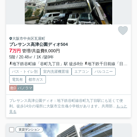
大阪市中央区瓦屋町
プレサンス高津公園ディオ
504
7
万円
管理/共益費8,000円
5階 / 20.48㎡ / 1K /築9年
地下鉄谷町線「谷町九丁目」駅 徒歩8分
地下鉄千日前線「日本橋」駅 徒歩11分
バス・トイレ別
室内洗濯機置場
エアコン
バルコニー
電気有
都市ガス
敷0
パノラマ
プレサンス高津公園ディオ：地下鉄谷町線谷町九丁目駅にも近くて便
利。徒歩14分の場所に大阪市立生魂小学校があります。共用部...
もっと
見る
賃貸マンション