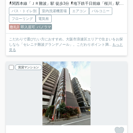
関西本線「ＪＲ難波」駅 徒歩3分
地下鉄千日前線「桜川」駅 徒歩5分
バス・トイレ別
室内洗濯機置場
エアコン
バルコニー
フローリング
電気有
敷礼0
即入居可
パノラマ
こだわりで選びたい方におすすめ。大阪市浪速区エリアで住まいをお探
しなら「セレニテ難波グランデノール」。こだわりポイント満...
もっと
見る
賃貸マンション