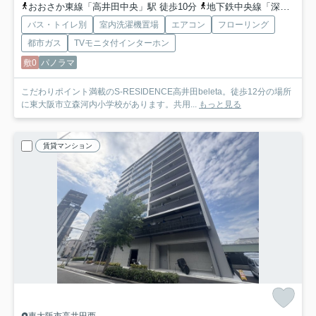
おおさか東線「高井田中央」駅 徒歩10分
地下鉄中央線「深江橋」駅 徒歩10分
バス・トイレ別
室内洗濯機置場
エアコン
フローリング
都市ガス
TVモニタ付インターホン
敷0
パノラマ
こだわりポイント満載のS-RESIDENCE高井田beleta。徒歩12分の場所
に東大阪市立森河内小学校があります。共用...
もっと見る
賃貸マンション
東大阪市高井田西