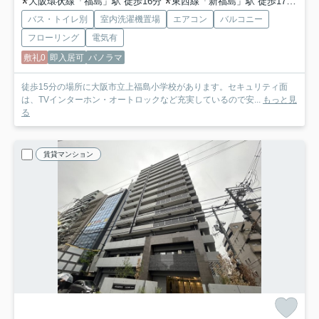
大阪環状線「福島」駅 徒歩16分
東西線「新福島」駅 徒歩17分
阪
バス・トイレ別
室内洗濯機置場
エアコン
バルコニー
フローリング
電気有
敷礼0
即入居可
パノラマ
徒歩15分の場所に大阪市立上福島小学校があります。セキュリティ面
は、TVインターホン・オートロックなど充実しているので安...
もっと見
る
賃貸マンション