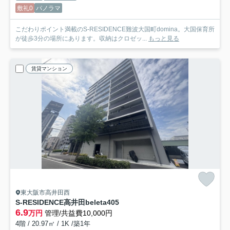
敷礼0
パノラマ
こだわりポイント満載のS-RESIDENCE難波大国町domina。大国保育所
が徒歩3分の場所にあります。収納はクロゼッ...
もっと見る
賃貸マンション
東大阪市高井田西
S-RESIDENCE高井田beleta
405
6.9
万円
管理/共益費10,000円
4階 / 20.97㎡ / 1K /築1年