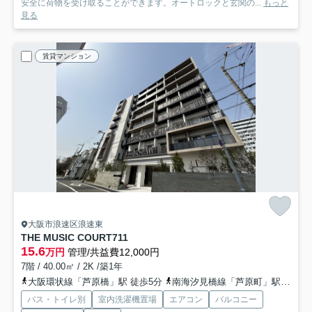
安全に荷物を受け取ることができます。オートロックと玄関の...
もっと
見る
賃貸マンション
大阪市浪速区浪速東
THE MUSIC COURT
711
15.6
万円
管理/共益費12,000円
7階 / 40.00㎡ / 2K /築1年
大阪環状線「芦原橋」駅 徒歩5分
南海汐見橋線「芦原町」駅 徒歩8分
バス・トイレ別
室内洗濯機置場
エアコン
バルコニー