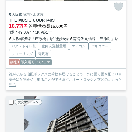
大阪市浪速区浪速東
THE MUSIC COURT
409
18.7
万円
管理/共益費15,000円
4階 / 49.00㎡ / 3K /築1年
大阪環状線「芦原橋」駅 徒歩5分
南海汐見橋線「芦原町」駅 徒歩8分
バス・トイレ別
室内洗濯機置場
エアコン
バルコニー
フローリング
電気有
敷礼0
即入居可
パノラマ
鍵がかかる宅配ボックスに荷物を届けることで、外に置く置き配よりも
安全に荷物を受け取ることができます。オートロックと玄関の...
もっと
見る
賃貸マンション