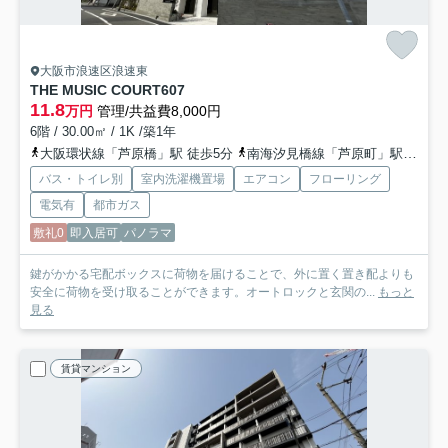
大阪市浪速区浪速東
THE MUSIC COURT
607
11.8
万円
管理/共益費8,000円
6階 / 30.00㎡ / 1K /築1年
大阪環状線「芦原橋」駅 徒歩5分
南海汐見橋線「芦原町」駅 徒歩8分
バス・トイレ別
室内洗濯機置場
エアコン
フローリング
電気有
都市ガス
敷礼0
即入居可
パノラマ
鍵がかかる宅配ボックスに荷物を届けることで、外に置く置き配よりも
安全に荷物を受け取ることができます。オートロックと玄関の...
もっと
見る
賃貸マンション