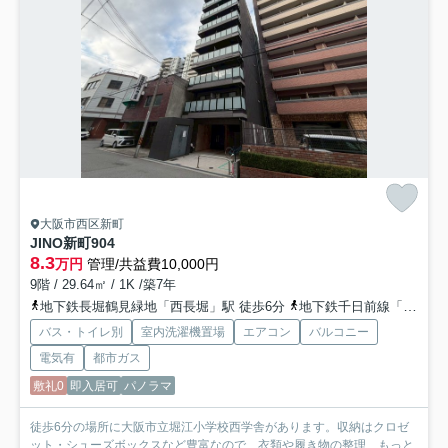
大阪市西区新町
JINO新町
904
8.3
万円
管理/共益費10,000円
9階 / 29.64㎡ / 1K /築7年
地下鉄長堀鶴見緑地「西長堀」駅 徒歩6分
地下鉄千日前線「阿波座」駅 徒歩9分
バス・トイレ別
室内洗濯機置場
エアコン
バルコニー
電気有
都市ガス
敷礼0
即入居可
パノラマ
徒歩6分の場所に大阪市立堀江小学校西学舎があります。収納はクロゼ
ット・シューズボックスなど豊富なので、衣類や履き物の整理...
もっと