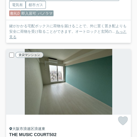
電気有
都市ガス
敷礼0
即入居可
パノラマ
鍵がかかる宅配ボックスに荷物を届けることで、外に置く置き配よりも
安全に荷物を受け取ることができます。オートロックと玄関の...
もっと
見る
賃貸マンション
大阪市浪速区浪速東
THE MUSIC COURT
502