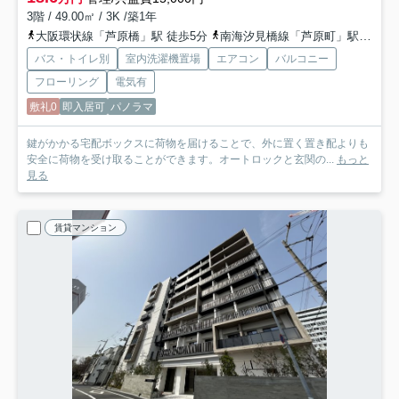
3階 / 49.00㎡ / 3K /築1年
大阪環状線「芦原橋」駅 徒歩5分
南海汐見橋線「芦原町」駅 徒歩8分
バス・トイレ別
室内洗濯機置場
エアコン
バルコニー
フローリング
電気有
敷礼0
即入居可
パノラマ
鍵がかかる宅配ボックスに荷物を届けることで、外に置く置き配よりも
安全に荷物を受け取ることができます。オートロックと玄関の...
もっと
見る
賃貸マンション