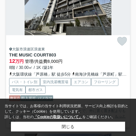
大阪市浪速区浪速東
THE MUSIC COURT
803
12
万円
管理/共益費8,000円
8階 / 30.00㎡ / 1K /築1年
大阪環状線「芦原橋」駅 徒歩5分
南海汐見橋線「芦原町」駅 徒歩8分
バス・トイレ別
室内洗濯機置場
エアコン
フローリング
電気有
都市ガス
敷礼0
即入居可
パノラマ
当サイトでは、お客様の当サイト利用状況把握、サービス向上検討を目的と
鍵がかかる宅配ボックスに荷物を届けることで、外に置く置き配よりも
して、クッキー（Cookie）を使用しています。
安全に荷物を受け取ることができます。オートロックと玄関の...
もっと
詳しくは、当社の
「Cookieの取扱いについて」
をご確認ください。
見る
閉じる