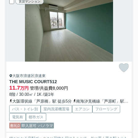
賃貸マンション
大阪市浪速区浪速東
THE MUSIC COURT
512
11.7
万円
管理/共益費8,000円
8階 / 30.00㎡ / 1K /築1年
大阪環状線「芦原橋」駅 徒歩5分
南海汐見橋線「芦原町」駅 徒歩8分
バス・トイレ別
室内洗濯機置場
エアコン
フローリング
電気有
都市ガス
敷礼0
即入居可
パノラマ