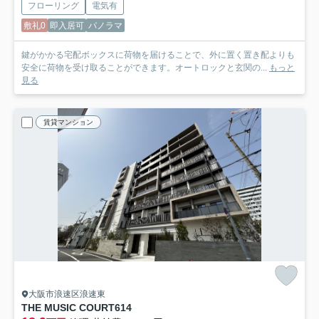
フローリング
電気有
敷礼0
即入居可
パノラマ
鍵がかかる宅配ボックスに荷物を届けることで、外に置く置き配よりも
安全に荷物を受け取ることができます。オートロックと玄関の...
もっと
見る
賃貸マンション
大阪市浪速区浪速東
THE MUSIC COURT
614