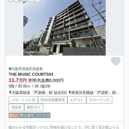
大阪市浪速区浪速東
THE MUSIC COURT
503
11.7
万円
管理/共益費8,000円
5階 / 30.00㎡ / 1K /築1年
大阪環状線「芦原橋」駅 徒歩5分
南海汐見橋線「芦原町」駅 徒歩8分
バス・トイレ別
室内洗濯機置場
エアコン
フローリング
電気有
都市ガス
敷礼0
即入居可
パノラマ
鍵がかかる宅配ボックスに荷物を届けることで、外に置く置き配よりも