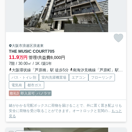
大阪市浪速区浪速東
THE MUSIC COURT
705
11.9
万円
管理/共益費8,000円
7階 / 30.00㎡ / 1K /築1年
大阪環状線「芦原橋」駅 徒歩5分
南海汐見橋線「芦原町」駅 徒歩8分
バス・トイレ別
室内洗濯機置場
エアコン
フローリング
電気有
都市ガス
敷礼0
即入居可
パノラマ
鍵がかかる宅配ボックスに荷物を届けることで、外に置く置き配よりも
安全に荷物を受け取ることができます。オートロックと玄関の...
もっと
見る