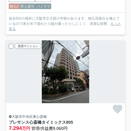
敷礼0
即入居可
パノラマ
徒歩9分の場所に大阪市立大国小学校があります。独立洗面台を備えて
いるので床が水で濡れたり鏡が曇ったりしにくく、清潔な状態...
もっと
見る
賃貸マンション
大阪市中央区東心斎橋
プレサンス心斎橋タイミックス
805
7.294
万円
管理/共益費9,060円