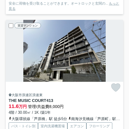
安全に荷物を受け取ることができます。オートロックと玄関の...
もっと
見る
賃貸マンション
大阪市浪速区浪速東
THE MUSIC COURT
413
11.6
万円
管理/共益費8,000円
4階 / 30.00㎡ / 1K /築1年
大阪環状線「芦原橋」駅 徒歩5分
南海汐見橋線「芦原町」駅 徒歩8分
バス・トイレ別
室内洗濯機置場
エアコン
フローリング