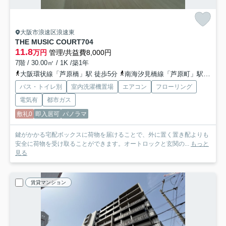
大阪市浪速区浪速東
THE MUSIC COURT
704
11.8
万円
管理/共益費8,000円
7階 / 30.00㎡ / 1K /築1年
大阪環状線「芦原橋」駅 徒歩5分
南海汐見橋線「芦原町」駅 徒歩8分
バス・トイレ別
室内洗濯機置場
エアコン
フローリング
電気有
都市ガス
敷礼0
即入居可
パノラマ
鍵がかかる宅配ボックスに荷物を届けることで、外に置く置き配よりも
安全に荷物を受け取ることができます。オートロックと玄関の...
もっと
見る
賃貸マンション