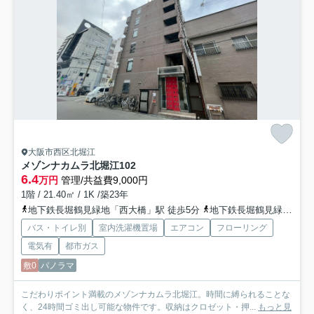
大阪市西区北堀江
メゾンナカムラ北堀江
102
6.4
万円
管理/共益費9,000円
1階 / 21.40㎡ / 1K /築23年
地下鉄長堀鶴見緑地「西大橋」駅 徒歩5分
地下鉄長堀鶴見緑地「西長堀」駅 徒歩7分
バス・トイレ別
室内洗濯機置場
エアコン
フローリング
電気有
都市ガス
敷0
パノラマ
こだわりポイント満載のメゾンナカムラ北堀江。時間に縛られることな
く、24時間ゴミ出し可能な物件です。収納はクロゼット・押...
もっと見