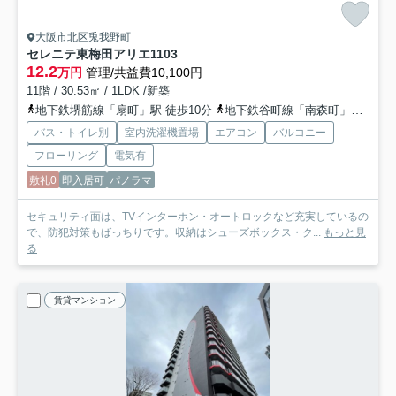
大阪市北区兎我野町
セレニテ東梅田アリエ
1103
12.2
万円
管理/共益費10,100円
11階 / 30.53㎡ / 1LDK /新築
地下鉄堺筋線「扇町」駅 徒歩10分
地下鉄谷町線「南森町」駅 徒歩10分
バス・トイレ別
室内洗濯機置場
エアコン
バルコニー
フローリング
電気有
敷礼0
即入居可
パノラマ
セキュリティ面は、TVインターホン・オートロックなど充実しているの
で、防犯対策もばっちりです。収納はシューズボックス・ク...
もっと見
る
賃貸マンション