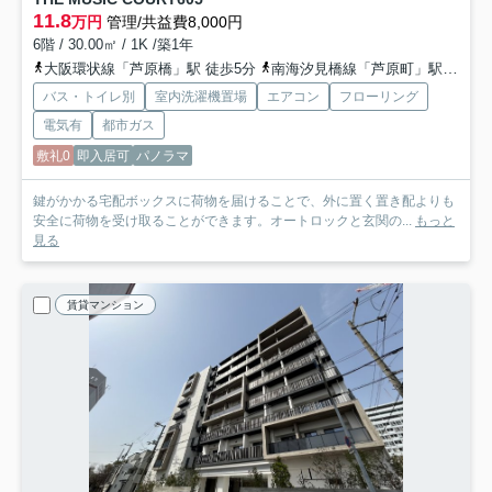
11.8
万円
管理/共益費8,000円
6階 / 30.00㎡ / 1K /築1年
大阪環状線「芦原橋」駅 徒歩5分
南海汐見橋線「芦原町」駅 徒歩8分
バス・トイレ別
室内洗濯機置場
エアコン
フローリング
電気有
都市ガス
敷礼0
即入居可
パノラマ
鍵がかかる宅配ボックスに荷物を届けることで、外に置く置き配よりも
安全に荷物を受け取ることができます。オートロックと玄関の...
もっと
見る
賃貸マンション