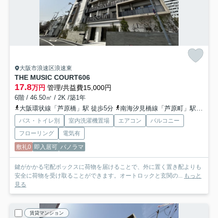
大阪市浪速区浪速東
THE MUSIC COURT
606
17.8
万円
管理/共益費15,000円
6階 / 46.50㎡ / 2K /築1年
大阪環状線「芦原橋」駅 徒歩5分
南海汐見橋線「芦原町」駅 徒歩8分
バス・トイレ別
室内洗濯機置場
エアコン
バルコニー
フローリング
電気有
敷礼0
即入居可
パノラマ
鍵がかかる宅配ボックスに荷物を届けることで、外に置く置き配よりも
安全に荷物を受け取ることができます。オートロックと玄関の...
もっと
見る
賃貸マンション