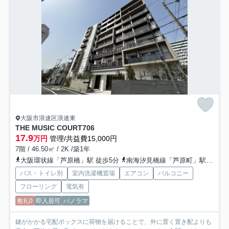
大阪市浪速区浪速東
THE MUSIC COURT
706
17.9
万円
管理/共益費15,000円
7階 / 46.50㎡ / 2K /築1年
大阪環状線「芦原橋」駅 徒歩5分
南海汐見橋線「芦原町」駅 徒歩8分
バス・トイレ別
室内洗濯機置場
エアコン
バルコニー
フローリング
電気有
敷礼0
即入居可
パノラマ
鍵がかかる宅配ボックスに荷物を届けることで、外に置く置き配よりも