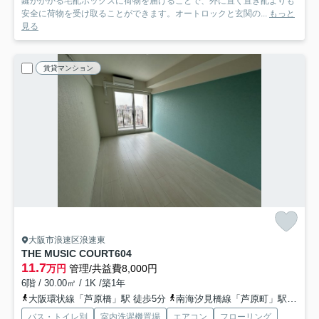
鍵がかかる宅配ボックスに荷物を届けることで、外に置く置き配よりも
安全に荷物を受け取ることができます。オートロックと玄関の...
もっと
見る
賃貸マンション
大阪市浪速区浪速東
THE MUSIC COURT
604
11.7
万円
管理/共益費8,000円
6階 / 30.00㎡ / 1K /築1年
大阪環状線「芦原橋」駅 徒歩5分
南海汐見橋線「芦原町」駅 徒歩8分
バス・トイレ別
室内洗濯機置場
エアコン
フローリング