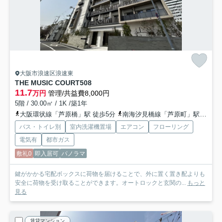
大阪市浪速区浪速東
THE MUSIC COURT
508
11.7
万円
管理/共益費8,000円
5階 / 30.00㎡ / 1K /築1年
大阪環状線「芦原橋」駅 徒歩5分
南海汐見橋線「芦原町」駅 徒歩8分
バス・トイレ別
室内洗濯機置場
エアコン
フローリング
電気有
都市ガス
敷礼0
即入居可
パノラマ
鍵がかかる宅配ボックスに荷物を届けることで、外に置く置き配よりも
安全に荷物を受け取ることができます。オートロックと玄関の...
もっと
見る
賃貸マンション