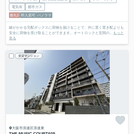
電気有
都市ガス
敷礼0
即入居可
パノラマ
鍵がかかる宅配ボックスに荷物を届けることで、外に置く置き配よりも
安全に荷物を受け取ることができます。オートロックと玄関の...
もっと
見る
賃貸マンション
大阪市浪速区浪速東
THE MUSIC COURT
605