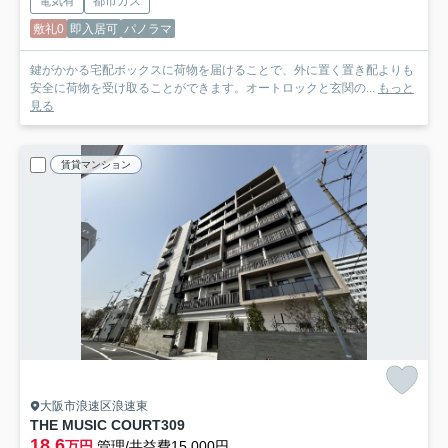
電気有
都市ガス
敷礼0
即入居可
パノラマ
鍵がかかる宅配ボックスに荷物を届けることで、外に置く置き配よりも
安全に荷物を受け取ることができます。オートロックと玄関の...
もっと
見る
賃貸マンション
大阪市浪速区浪速東
THE MUSIC COURT
309
18.6
万円
管理/共益費15,000円