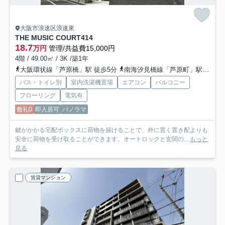
大阪市浪速区浪速東
THE MUSIC COURT
414
18.7
万円
管理/共益費15,000円
4階 / 49.00㎡ / 3K /築1年
大阪環状線「芦原橋」駅 徒歩5分
南海汐見橋線「芦原町」駅 徒歩8分
バス・トイレ別
室内洗濯機置場
エアコン
バルコニー
フローリング
電気有
敷礼0
即入居可
パノラマ
鍵がかかる宅配ボックスに荷物を届けることで、外に置く置き配よりも
安全に荷物を受け取ることができます。オートロックと玄関の...
もっと
見る
賃貸マンション