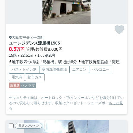
大阪市中央区平野町
ユーレジデンス淀屋橋
1505
8.5
万円
管理/共益費8,000円
15階 / 22.51㎡ / 1K /築20年
地下鉄四つ橋線「肥後橋」駅 徒歩8分
地下鉄御堂筋線「淀屋橋」駅 徒歩10分
バス・トイレ別
室内洗濯機置場
エアコン
バルコニー
電気有
都市ガス
敷礼0
パノラマ
セキュリティ面は、オートロック・TVインターホンなどを備え付けてい
るので安心して暮らせます。収納はクロゼット・シューズボ...
もっと見
る
賃貸マンション