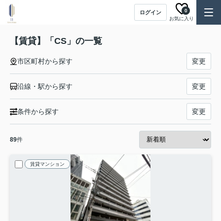
0
ログイン
お気に入り
【賃貸】「CS」の一覧
市区町村から探す
変更
沿線・駅から探す
変更
条件から探す
変更
89
件
賃貸マンション