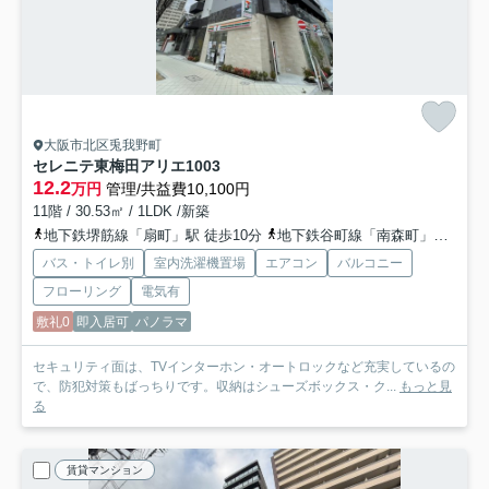
大阪市北区兎我野町
セレニテ東梅田アリエ
1003
12.2
万円
管理/共益費10,100円
11階 / 30.53㎡ / 1LDK /新築
地下鉄堺筋線「扇町」駅 徒歩10分
地下鉄谷町線「南森町」駅 徒歩10分
バス・トイレ別
室内洗濯機置場
エアコン
バルコニー
フローリング
電気有
敷礼0
即入居可
パノラマ
セキュリティ面は、TVインターホン・オートロックなど充実しているの
で、防犯対策もばっちりです。収納はシューズボックス・ク...
もっと見
る
賃貸マンション