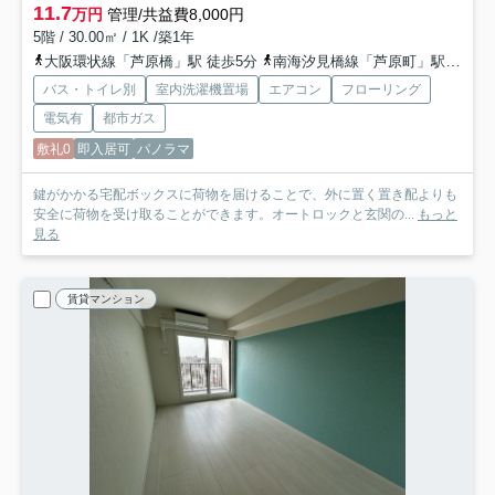
11.7
万円
管理/共益費8,000円
5階 / 30.00㎡ / 1K /築1年
大阪環状線「芦原橋」駅 徒歩5分
南海汐見橋線「芦原町」駅 徒歩8分
バス・トイレ別
室内洗濯機置場
エアコン
フローリング
電気有
都市ガス
敷礼0
即入居可
パノラマ
鍵がかかる宅配ボックスに荷物を届けることで、外に置く置き配よりも
安全に荷物を受け取ることができます。オートロックと玄関の...
もっと
見る
賃貸マンション