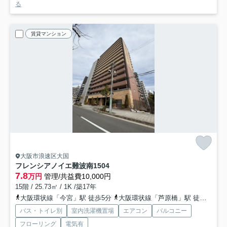
る
賃貸マンション
大阪市浪速区大国
フレンシアノイエ難波南
1504
7.8
万円
管理/共益費10,000円
15階 / 25.73㎡ / 1K /築17年
大阪環状線「今宮」駅 徒歩5分
大阪環状線「芦原橋」駅 徒歩5分
バス・トイレ別
室内洗濯機置場
エアコン
バルコニー
フローリング
電気有