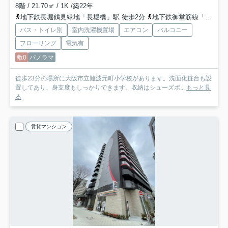
8階 / 21.70㎡ / 1K /築22年
地下鉄長堀鶴見緑地「長堀橋」駅 徒歩2分
地下鉄御堂筋線「心斎橋」駅 徒歩7分
バス・トイレ別
室内洗濯機置場
エアコン
バルコニー
フローリング
電気有
敷0
パノラマ
徒歩23分の場所に大阪市立難波元町小学校があります。洗面化粧台も設
置してあり、身支度もしっかりできます。収納はシューズボ...
もっと見
る
賃貸マンション