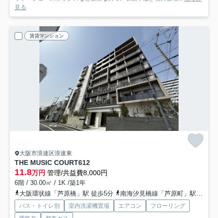
見る
賃貸マンション
大阪市浪速区浪速東
THE MUSIC COURT
612
11.8
万円
管理/共益費8,000円
6階 / 30.00㎡ / 1K /築1年
大阪環状線「芦原橋」駅 徒歩5分
南海汐見橋線「芦原町」駅 徒歩8分
バス・トイレ別
室内洗濯機置場
エアコン
フローリング