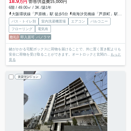
18.9
万円
管理/共益費15,000円
6階 / 49.00㎡ / 3K /築1年
大阪環状線「芦原橋」駅 徒歩5分
南海汐見橋線「芦原町」駅 徒歩8分
バス・トイレ別
室内洗濯機置場
エアコン
バルコニー
フローリング
電気有
敷礼0
即入居可
パノラマ
鍵がかかる宅配ボックスに荷物を届けることで、外に置く置き配よりも
安全に荷物を受け取ることができます。オートロックと玄関の...
もっと
見る
賃貸マンション